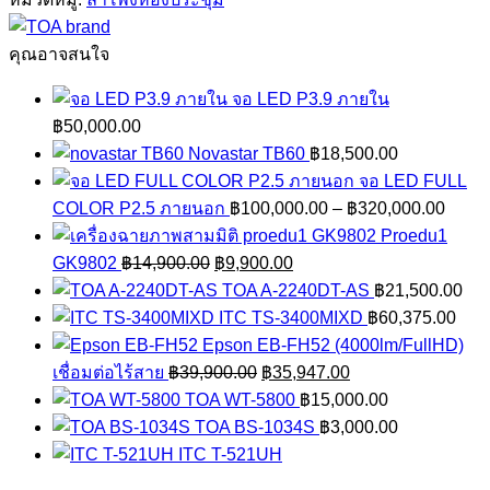
206W
AS
คุณอาจสนใจ
ชิ้น
จอ LED P3.9 ภายใน
฿
50,000.00
Novastar TB60
฿
18,500.00
จอ LED FULL
Price
COLOR P2.5 ภายนอก
฿
100,000.00
–
฿
320,000.00
range
Proedu1
Original
Current
฿100,
GK9802
฿
14,900.00
฿
9,900.00
price
price
throu
TOA A-2240DT-AS
฿
21,500.00
was:
is:
฿320,
ITC TS-3400MIXD
฿
60,375.00
฿14,900.00.
฿9,900.00.
Epson EB-FH52 (4000lm/FullHD)
Original
Current
เชื่อมต่อไร้สาย
฿
39,900.00
฿
35,947.00
price
price
TOA WT-5800
฿
15,000.00
was:
is:
TOA BS-1034S
฿
3,000.00
฿39,900.00.
฿35,947.00.
ITC T-521UH