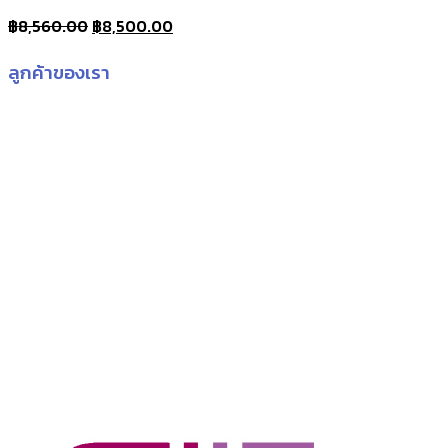
Original
Current
฿
8,560.00
฿
8,500.00
price
price
ลูกค้าของเรา
was:
is:
฿8,560.00.
฿8,500.00.