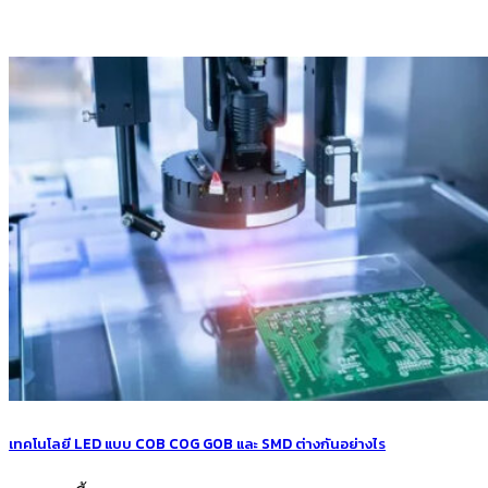
เทคโนโลยี LED แบบ COB COG GOB และ SMD ต่างกันอย่างไร