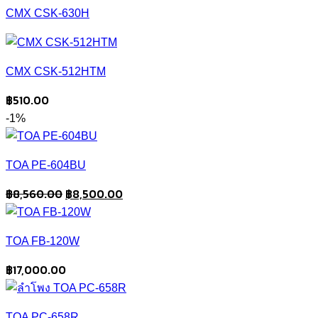
CMX CSK-630H
CMX CSK-512HTM
฿
510.00
-1%
TOA PE-604BU
Original
Current
฿
8,560.00
฿
8,500.00
price
price
was:
is:
TOA FB-120W
฿8,560.00.
฿8,500.00.
฿
17,000.00
TOA PC-658R