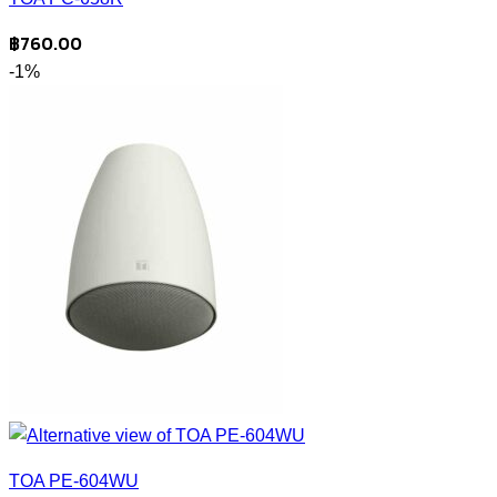
฿
760.00
-1%
TOA PE-604WU