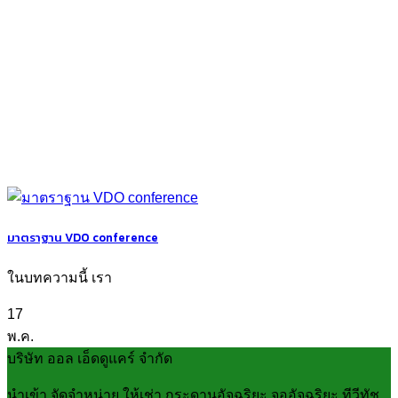
มาตราฐาน VDO conference
ในบทความนี้ เรา
17
พ.ค.
บริษัท ออล เอ็ดดูแคร์ จำกัด
นำเข้า จัดจำหน่าย ให้เช่า กระดานอัจฉริยะ จออัจฉริยะ ทีวีทัช