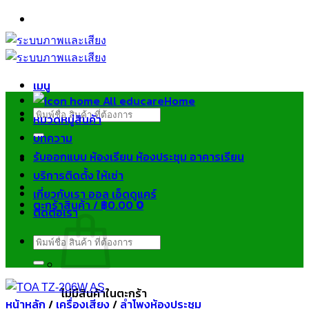
ข้าม
ไป
ยัง
เนื้อหา
เมนู
Home
ค้นหา:
หมวดหมู่สินค้า
บทความ
รับออกแบบ ห้องเรียน ห้องประชุม อาคารเรียน
บริการติดตั้ง ให้เช่า
เกี่ยวกับเรา ออล เอ็ดดูแคร์
ตะกร้าสินค้า /
฿
0.00
0
ติดต่อเรา
ค้นหา:
ไม่มีสินค้าในตะกร้า
หน้าหลัก
/
เครื่องเสียง
/
ลำโพงห้องประชุม