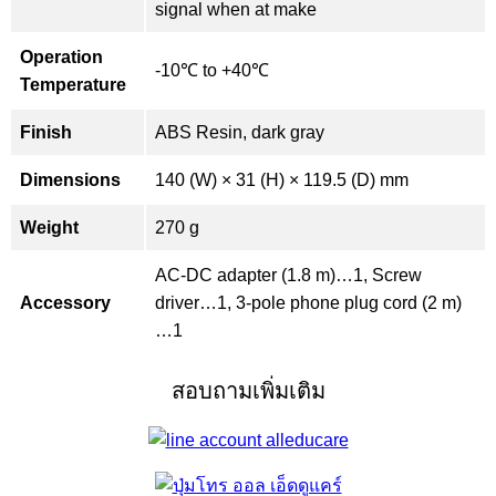
signal when at make
Operation
-10℃ to +40℃
Temperature
Finish
ABS Resin, dark gray
Dimensions
140 (W) × 31 (H) × 119.5 (D) mm
Weight
270 g
AC-DC adapter (1.8 m)…1, Screw
Accessory
driver…1, 3-pole phone plug cord (2 m)
…1
สอบถามเพิ่มเติม