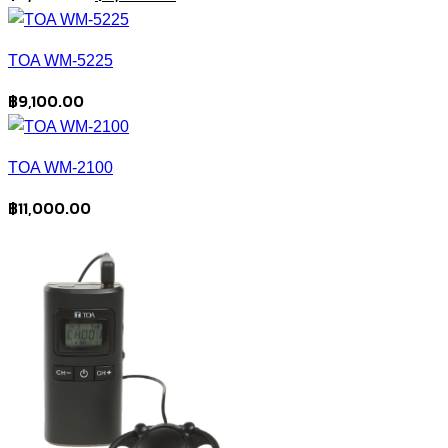
price
price
was:
is:
TOA WM-5225
฿9,000.00.
฿8,500.00.
฿
9,100.00
TOA WM-2100
฿
11,000.00