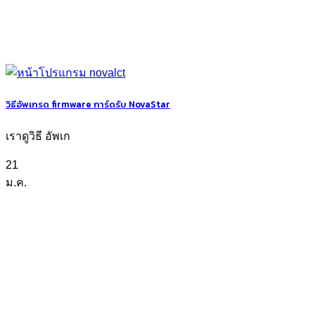
วิธีอัพเกรด firmware การ์ดรับ NovaStar
เราดูวิธี อัพเก
21
ม.ค.