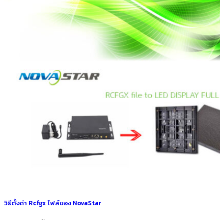
วิธีตั้งค่า Rcfgx ไฟล์ของ NovaStar