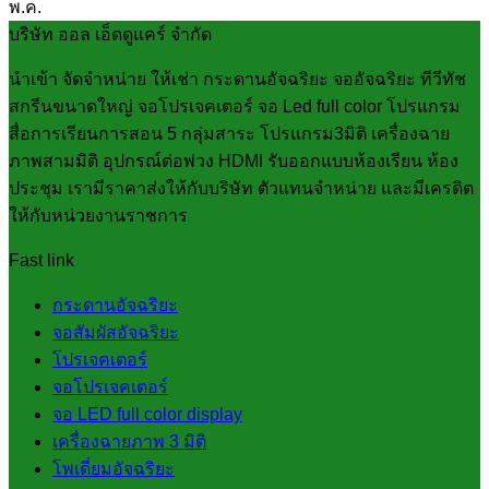
พ.ค.
บริษัท ออล เอ็ดดูแคร์ จำกัด
นำเข้า จัดจำหน่าย ให้เช่า กระดานอัจฉริยะ จออัจฉริยะ ทีวีทัช
สกรีนขนาดใหญ่ จอโปรเจคเตอร์ จอ Led full color โปรแกรม
สื่อการเรียนการสอน 5 กลุ่มสาระ โปรแกรม3มิติ เครื่องฉาย
ภาพสามมิติ อุปกรณ์ต่อพ่วง HDMI รับออกแบบห้องเรียน ห้อง
ประชุม เรามีราคาส่งให้กับบริษัท ตัวแทนจำหน่าย และมีเครดิต
ให้กับหน่วยงานราชการ
Fast link
กระดานอัจฉริยะ
จอสัมผัสอัจฉริยะ
โปรเจคเตอร์
จอโปรเจคเตอร์
จอ LED full color display
เครื่องฉายภาพ 3 มิติ
โพเดี่ยมอัจฉริยะ