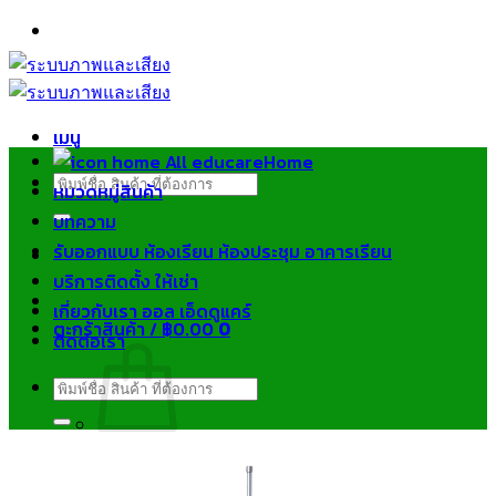
ข้าม
ไป
ยัง
เนื้อหา
เมนู
Home
ค้นหา:
หมวดหมู่สินค้า
บทความ
รับออกแบบ ห้องเรียน ห้องประชุม อาคารเรียน
บริการติดตั้ง ให้เช่า
เกี่ยวกับเรา ออล เอ็ดดูแคร์
ตะกร้าสินค้า /
฿
0.00
0
ติดต่อเรา
ค้นหา:
ไม่มีสินค้าในตะกร้า