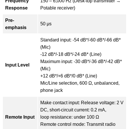
Frequency
150 – 6,000 Hz (Desk-top transmitter →
Response
Potable receiver)
Pre-
50 μs
emphasis
Standard input: -54 dB*/-60 dB*/-66 dB*
(Mic)
-12 dB*/-18 dB*/-24 dB* (Line)
Maximum input: -30 dB*/-36 dB*/-42 dB*
Input Level
(Mic)
+12 dB*/+6 dB*/0 dB* (Line)
Mic/Line selection, 600 Ω, unbalanced,
phone jack
Make contact input: Release voltage: 2 V
DC, short-circuit current: 0.2 mA,
Remote Input
loop resistance: under 100 Ω
Remote control mode: Transmit radio