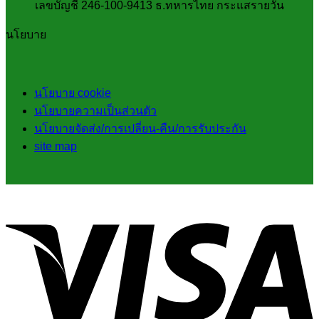
เลขบัญชี 246-100-9413 ธ.ทหารไทย กระแสรายวัน
นโยบาย
นโยบาย cookie
นโยบายความเป็นส่วนตัว
นโยบายจัดส่ง/การเปลี่ยน-คืน/การรับประกัน
site map
V