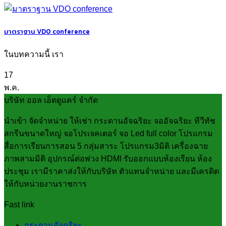
มาตราฐาน VDO conference
ในบทความนี้ เรา
17
พ.ค.
บริษัท ออล เอ็ดดูแคร์ จำกัด
นำเข้า จัดจำหน่าย ให้เช่า กระดานอัจฉริยะ จออัจฉริยะ ทีวีทัช
สกรีนขนาดใหญ่ จอโปรเจคเตอร์ จอ Led full color โปรแกรม
สื่อการเรียนการสอน 5 กลุ่มสาระ โปรแกรม3มิติ เครื่องฉาย
ภาพสามมิติ อุปกรณ์ต่อพ่วง HDMI รับออกแบบห้องเรียน ห้อง
ประชุม เรามีราคาส่งให้กับบริษัท ตัวแทนจำหน่าย และมีเครดิต
ให้กับหน่วยงานราชการ
Fast link
กระดานอัจฉริยะ