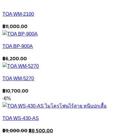
TOA WM-2100
฿
11,000.00
TOA BP-900A
฿
6,200.00
TOA WM-5270
฿
10,700.00
-6%
TOA WS-430-AS
Original
Current
฿
9,000.00
฿
8,500.00