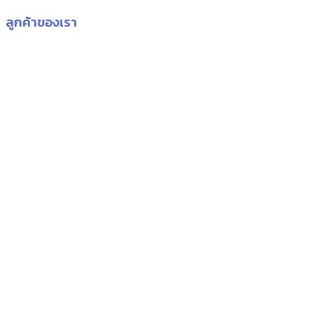
price
price
ลูกค้าของเรา
was:
is:
฿9,000.00.
฿8,500.00.