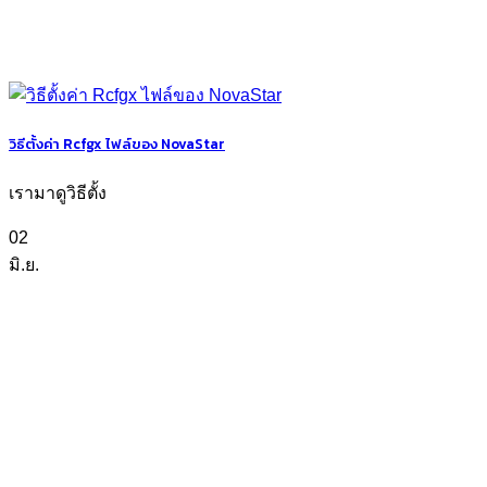
วิธีตั้งค่า Rcfgx ไฟล์ของ NovaStar
เรามาดูวิธีตั้ง
02
มิ.ย.