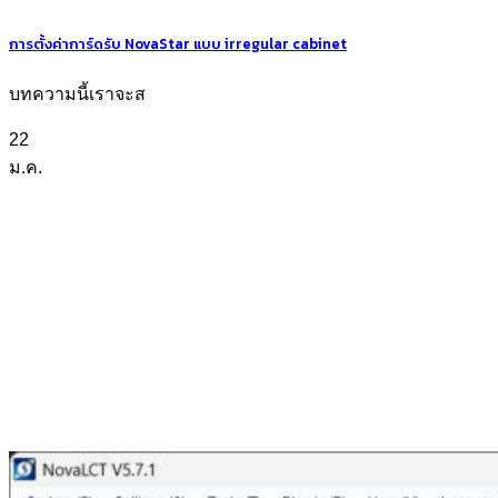
การตั้งค่าการ์ดรับ NovaStar แบบ irregular cabinet
บทความนี้เราจะส
22
ม.ค.