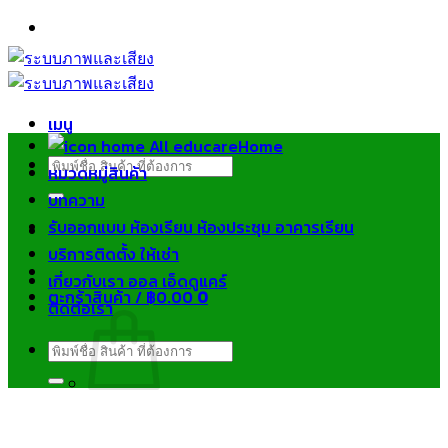
ข้าม
ไป
ยัง
เนื้อหา
เมนู
Home
ค้นหา:
หมวดหมู่สินค้า
บทความ
รับออกแบบ ห้องเรียน ห้องประชุม อาคารเรียน
บริการติดตั้ง ให้เช่า
เกี่ยวกับเรา ออล เอ็ดดูแคร์
ตะกร้าสินค้า /
฿
0.00
0
ติดต่อเรา
ค้นหา:
ไม่มีสินค้าในตะกร้า