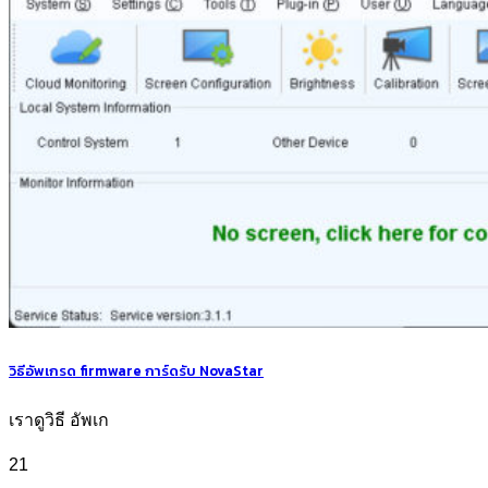
วิธีอัพเกรด firmware การ์ดรับ NovaStar
เราดูวิธี อัพเก
21