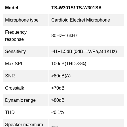
Model
TS-W301S/ TS-W301SA
Microphone type
Cardioid Electret Microphone
Frequency
80Hz~16kHz
response
Sensitivity
-41±1.5dB (0dB=1V/Pa,at 1KHz)
Max SPL
100dB(THD>3%)
SNR
>80dB(A)
Crosstalk
>70dB
Dynamic range
>80dB
THD
<0.1%
Speaker maximum