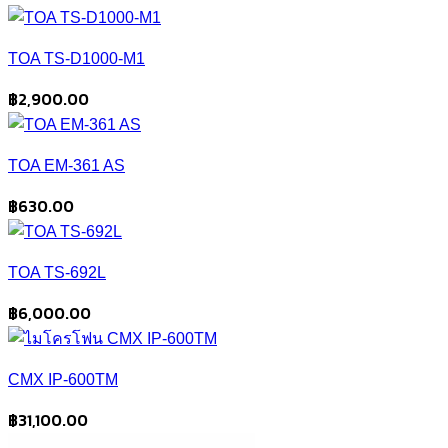
TOA TS-D1000-M1
฿
2,900.00
TOA EM-361 AS
฿
630.00
TOA TS-692L
฿
6,000.00
CMX IP-600TM
฿
31,100.00