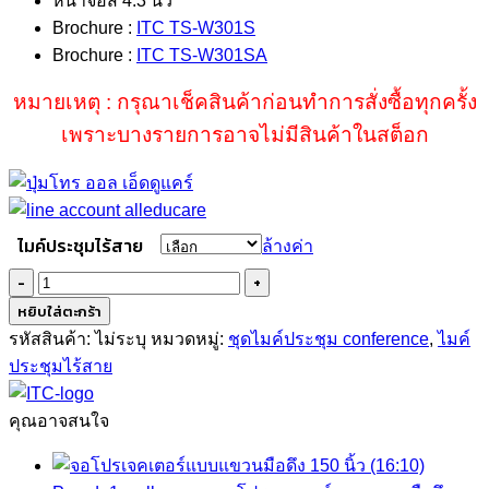
หน้าจอสี 4.3 นิ้ว
Brochure :
ITC TS-W301S
Brochure :
ITC TS-W301SA
หมายเหตุ : กรุณาเช็คสินค้าก่อนทำการสั่งซื้อทุกครั้ง
เพราะบางรายการอาจไม่มีสินค้าในสต็อก
ไมค์ประชุมไร้สาย
ล้างค่า
จำนวน
TS-
หยิบใส่ตะกร้า
W301S
รหัสสินค้า:
ไม่ระบุ
หมวดหมู่:
ชุดไมค์ประชุม conference
,
ไมค์
5G
ประชุมไร้สาย
wireless
mic
คุณอาจสนใจ
conference
ชิ้น