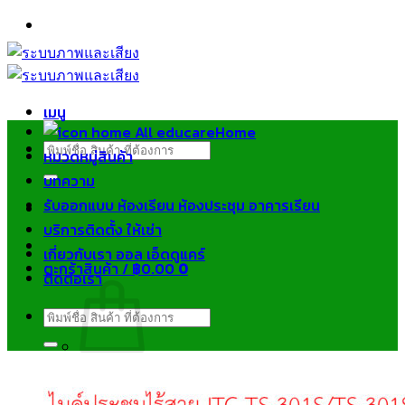
ข้าม
ไป
ยัง
เนื้อหา
เมนู
Home
ค้นหา:
หมวดหมู่สินค้า
บทความ
รับออกแบบ ห้องเรียน ห้องประชุม อาคารเรียน
บริการติดตั้ง ให้เช่า
เกี่ยวกับเรา ออล เอ็ดดูแคร์
ตะกร้าสินค้า /
฿
0.00
0
ติดต่อเรา
ค้นหา:
ไม่มีสินค้าในตะกร้า