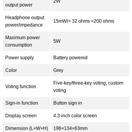
2W
output power
Headphone output
15mW/> 32 ohms <200 ohms
power/impedance
Maximum power
5W
consumption
Power supply
Battery powered
Color
Grey
Five-key/three-key voting, custom
Voting function
voting
Sign-in function
Button sign in
Display screen
4.3-inch color screen
Dimension (L×W×H)
196×134×63mm