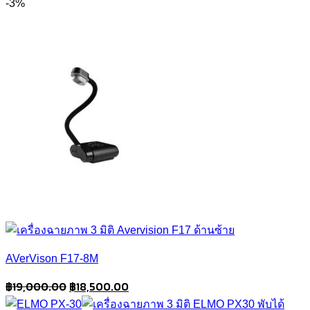
price
price
-3%
was:
is:
฿9,900.00.
฿7,500.00.
AVerVison F17-8M
Original
Current
฿
19,000.00
฿
18,500.00
price
price