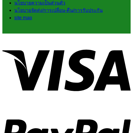
นโยบายความเป็นส่วนตัว
นโยบายจัดส่ง/การเปลี่ยน-คืน/การรับประกัน
site map
V
P