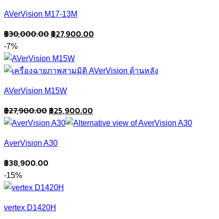
AVerVision M17-13M
Original
Current
฿
30,000.00
฿
27,900.00
price
price
-7%
was:
is:
฿30,000.00.
฿27,900.00.
AVerVision M15W
Original
Current
฿
27,900.00
฿
25,900.00
price
price
was:
is:
AverVision A30
฿27,900.00.
฿25,900.00.
฿
38,900.00
-15%
vertex D1420H