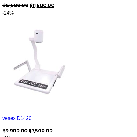
Original
Current
฿
13,500.00
฿
11,500.00
price
price
-24%
was:
is:
฿13,500.00.
฿11,500.00.
vertex D1420
Original
Current
฿
9,900.00
฿
7,500.00