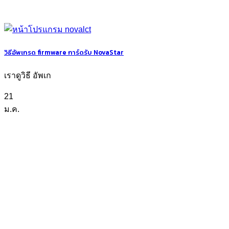
วิธีอัพเกรด firmware การ์ดรับ NovaStar
เราดูวิธี อัพเก
21
ม.ค.