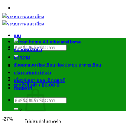
ข้าม
ไป
ยัง
เนื้อหา
เมนู
Home
ค้นหา:
หมวดหมู่สินค้า
บทความ
รับออกแบบ ห้องเรียน ห้องประชุม อาคารเรียน
บริการติดตั้ง ให้เช่า
เกี่ยวกับเรา ออล เอ็ดดูแคร์
ตะกร้าสินค้า /
฿
0.00
0
ติดต่อเรา
ค้นหา:
-27%
ไม่มีสินค้าในตะกร้า