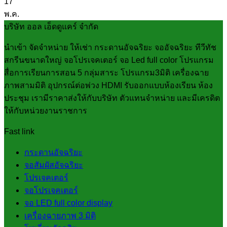
17
พ.ค.
บริษัท ออล เอ็ดดูแคร์ จำกัด
นำเข้า จัดจำหน่าย ให้เช่า กระดานอัจฉริยะ จออัจฉริยะ ทีวีทัช
สกรีนขนาดใหญ่ จอโปรเจคเตอร์ จอ Led full color โปรแกรม
สื่อการเรียนการสอน 5 กลุ่มสาระ โปรแกรม3มิติ เครื่องฉาย
ภาพสามมิติ อุปกรณ์ต่อพ่วง HDMI รับออกแบบห้องเรียน ห้อง
ประชุม เรามีราคาส่งให้กับบริษัท ตัวแทนจำหน่าย และมีเครดิต
ให้กับหน่วยงานราชการ
Fast link
กระดานอัจฉริยะ
จอสัมผัสอัจฉริยะ
โปรเจคเตอร์
จอโปรเจคเตอร์
จอ LED full color display
เครื่องฉายภาพ 3 มิติ