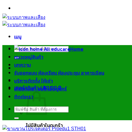
ข้าม
ไป
ยัง
เนื้อหา
เมนู
ค้นหา:
Home
หมวดหมู่สินค้า
บทความ
รับออกแบบ ห้องเรียน ห้องประชุม อาคารเรียน
บริการติดตั้ง ให้เช่า
ตะกร้าสินค้า /
฿
0.00
0
เกี่ยวกับเรา ออล เอ็ดดูแคร์
ติดต่อเรา
ค้นหา:
ไม่มีสินค้าในตะกร้า