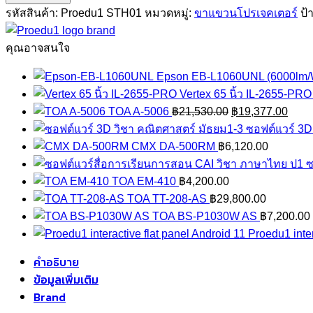
STH01
รหัสสินค้า:
Proedu1 STH01
หมวดหมู่:
ขาแขวนโปรเจคเตอร์
ป้
ขา
แขวน
คุณอาจสนใจ
โปรเจคเตอร์
Epson EB-L1060UNL (6000l
Short
Vertex 65 นิ้ว IL-2655-PRO
throw
Original
Curr
TOA A-5006
฿
21,530.00
฿
19,377.00
ชิ้น
price
price
ซอฟต์แวร์ 3D
was:
is:
CMX DA-500RM
฿
6,120.00
฿21,530.00.
฿19,
ซ
TOA EM-410
฿
4,200.00
TOA TT-208-AS
฿
29,800.00
TOA BS-P1030W AS
฿
7,200.00
Proedu1 inter
คำอธิบาย
ข้อมูลเพิ่มเติม
Brand