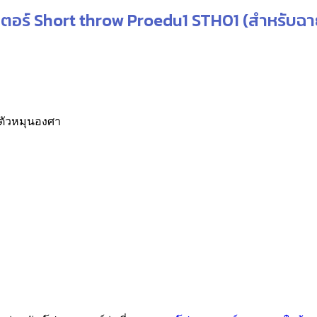
อร์ Short throw Proedu1 STH01 (สำหรับฉาย
ตัวหมุนองศา