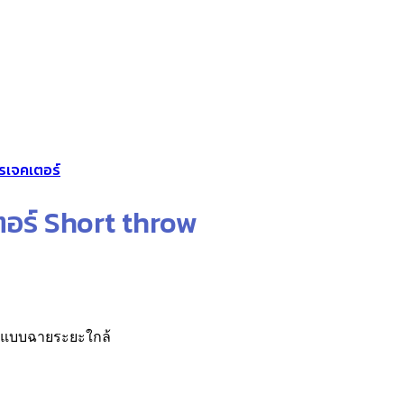
รเจคเตอร์
อร์ Short throw
ร์แบบฉายระยะใกล้