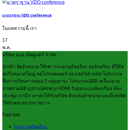
มาตราฐาน VDO conference
ในบทความนี้ เรา
17
พ.ค.
บริษัท ออล เอ็ดดูแคร์ จำกัด
นำเข้า จัดจำหน่าย ให้เช่า กระดานอัจฉริยะ จออัจฉริยะ ทีวีทัช
สกรีนขนาดใหญ่ จอโปรเจคเตอร์ จอ Led full color โปรแกรม
สื่อการเรียนการสอน 5 กลุ่มสาระ โปรแกรม3มิติ เครื่องฉาย
ภาพสามมิติ อุปกรณ์ต่อพ่วง HDMI รับออกแบบห้องเรียน ห้อง
ประชุม เรามีราคาส่งให้กับบริษัท ตัวแทนจำหน่าย และมีเครดิต
ให้กับหน่วยงานราชการ
Fast link
กระดานอัจฉริยะ