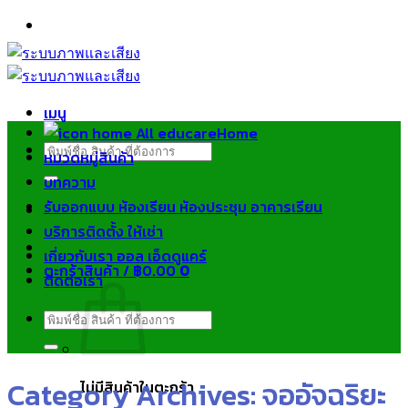
ข้าม
ไป
ยัง
เนื้อหา
เมนู
Home
ค้นหา:
หมวดหมู่สินค้า
บทความ
รับออกแบบ ห้องเรียน ห้องประชุม อาคารเรียน
บริการติดตั้ง ให้เช่า
เกี่ยวกับเรา ออล เอ็ดดูแคร์
ตะกร้าสินค้า /
฿
0.00
0
ติดต่อเรา
ค้นหา:
Category Archives:
จออัจฉริยะ
ไม่มีสินค้าในตะกร้า