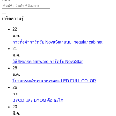
เกร็ดความรู้
22
ม.ค.
ไม่มี
การตั้งค่าการ์ดรับ NovaStar แบบ irregular cabinet
ความ
21
เห็น
ม.ค.
บน
ไม่มี
วิธีอัพเกรด firmware การ์ดรับ NovaStar
การ
ความ
28
ตั้ง
เห็น
ต.ค.
บน
ค่า
ไม่มี
โปรแกรมคำนวน ขนาดจอ LED FULL COLOR
วิธี
การ์ด
ความ
26
อัพเกรด
รับ
เห็น
ก.ย.
firmware
บน
NovaSt
ไม่มี
BYOD และ BYOM คือ อะไร
การ์ด
โปรแกรม
แบบ
ความ
20
รับ
คำ
irregula
เห็น
มี.ค.