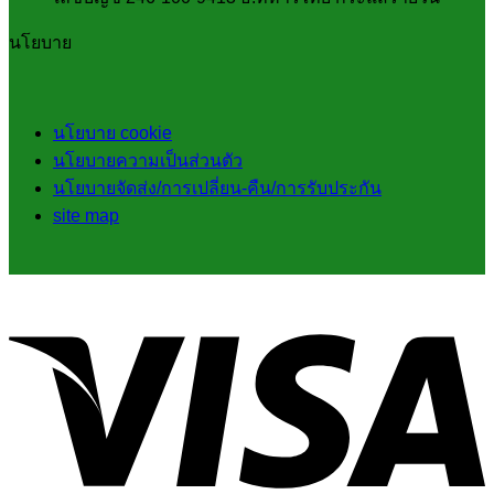
นโยบาย
นโยบาย cookie
นโยบายความเป็นส่วนตัว
นโยบายจัดส่ง/การเปลี่ยน-คืน/การรับประกัน
site map
V