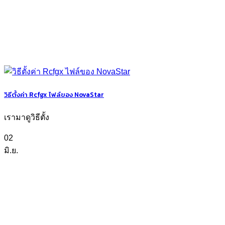
วิธีตั้งค่า Rcfgx ไฟล์ของ NovaStar
เรามาดูวิธีตั้ง
02
มิ.ย.