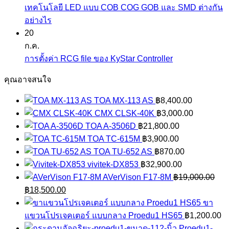
บน
NovaStar
นวน
cabinet
เทคโนโลยี LED แบบ COB COG GOB และ SMD ต่างกัน
BYOD
ขนาด
ไม่มี
อย่างไร
และ
จอ
ความ
20
BYOM
LED
เห็น
ก.ค.
บน
คือ
FULL
ไม่มี
การตั้งค่า RCG file ของ KyStar Controller
เทคโนโลยี
อะไร
COLOR
ความ
คุณอาจสนใจ
LED
เห็น
แบบ
บน
TOA MX-113 AS
฿
8,400.00
COB
การ
CMX CLSK-40K
฿
3,000.00
COG
ตั้ง
TOA A-3506D
฿
21,800.00
GOB
ค่า
TOA TC-615M
฿
3,900.00
และ
RCG
TOA TU-652 AS
฿
870.00
SMD
file
vivitek-DX853
฿
32,900.00
ต่าง
ของ
AVerVison F17-8M
฿
19,000.00
กัน
KyStar
Original
Current
฿
18,500.00
อย่างไร
Controller
price
price
ขา
was:
is:
แขวนโปรเจคเตอร์ แบบกลาง Proedu1 HS65
฿
1,200.00
฿19,000.00.
฿18,500.00.
Proedu1-