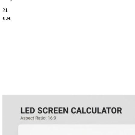
21
ม.ค.