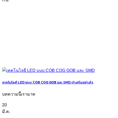
เทคโนโลยี LED แบบ COB COG GOB และ SMD ต่างกันอย่างไร
บทความนี้เรามาท
20
มี.ค.