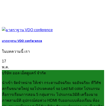
มาตราฐาน VDO conference
ในบทความนี้ เรา
17
พ.ค.
บริษัท ออล เอ็ดดูแคร์ จำกัด
นำเข้า จัดจำหน่าย ให้เช่า กระดานอัจฉริยะ จออัจฉริยะ ทีวีทัช
สกรีนขนาดใหญ่ จอโปรเจคเตอร์ จอ Led full color โปรแกรม
สื่อการเรียนการสอน 5 กลุ่มสาระ โปรแกรม3มิติ เครื่องฉาย
ภาพสามมิติ อุปกรณ์ต่อพ่วง HDMI รับออกแบบห้องเรียน ห้อง