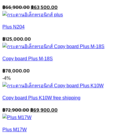
Original
Current
฿
66,900.00
฿
63,500.00
price
price
was:
is:
Plus N204
฿66,900.00.
฿63,500.00.
฿
125,000.00
Copy board Plus M-18S
฿
78,000.00
-4%
Copy board Plus K10W free shipping
Original
Current
฿
72,900.00
฿
69,900.00
price
price
was:
is:
Plus M17W
฿72,900.00.
฿69,900.00.