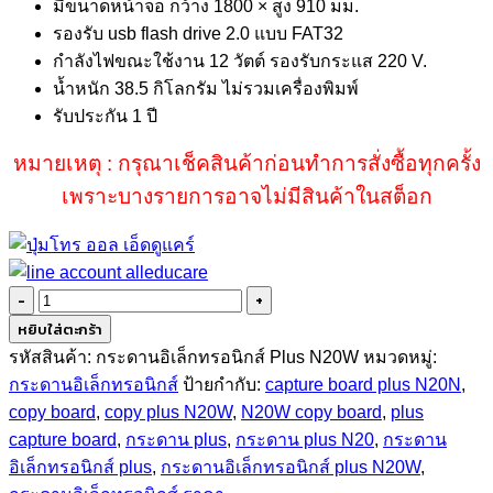
มีขนาดหน้าจอ กว้าง 1800 × สูง 910 มม.
รองรับ usb flash drive 2.0 แบบ FAT32
กำลังไฟขณะใช้งาน 12 วัตต์ รองรับกระแส 220 V.
น้ำหนัก 38.5 กิโลกรัม ไม่รวมเครื่องพิมพ์
รับประกัน 1 ปี
หมายเหตุ : กรุณาเช็คสินค้าก่อนทำการสั่งซื้อทุกครั้ง
เพราะบางรายการอาจไม่มีสินค้าในสต็อก
จำนวน
Plus
หยิบใส่ตะกร้า
N20W
รหัสสินค้า:
กระดานอิเล็กทรอนิกส์ Plus N20W
หมวดหมู่:
ชิ้น
กระดานอิเล็กทรอนิกส์
ป้ายกำกับ:
capture board plus N20N
,
copy board
,
copy plus N20W
,
N20W copy board
,
plus
capture board
,
กระดาน plus
,
กระดาน plus N20
,
กระดาน
อิเล็กทรอนิกส์ plus
,
กระดานอิเล็กทรอนิกส์ plus N20W
,