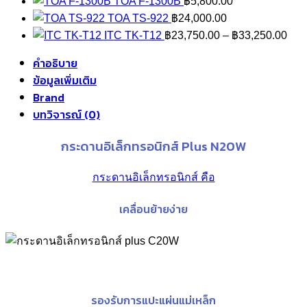
TOA F-1300B
฿
5,800.00
TOA TS-922
฿
24,000.00
Pric
ITC TK-T12
฿
23,750.00
–
฿
33,250.00
rang
คำอธิบาย
฿23
ข้อมูลเพิ่มเติม
thr
Brand
฿33
บทวิจารณ์ (0)
กระดานอิเล็กทรอนิกส์ Plus N20W
กระดานอิเล็กทรอนิกส์ คือ
เคลื่อนย้ายง่าย
รองรับการแปะแผ่นแม่เหล็ก