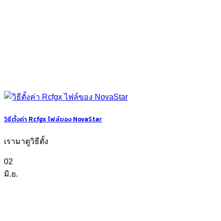
วิธีตั้งค่า Rcfgx ไฟล์ของ NovaStar
เรามาดูวิธีตั้ง
02
มิ.ย.