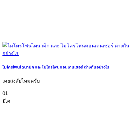
ไมโครโฟนไดนามิก และ ไมโครโฟนคอนเดนเซอร์ ต่างกันอย่างไร
เคยสงสัยไหมครับ
01
มี.ค.