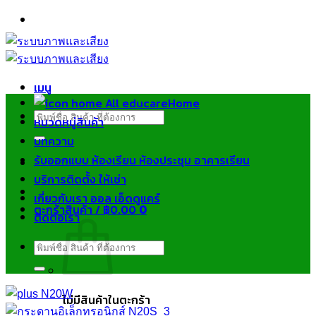
ข้าม
ไป
ยัง
เนื้อหา
เมนู
Home
ค้นหา:
หมวดหมู่สินค้า
บทความ
รับออกแบบ ห้องเรียน ห้องประชุม อาคารเรียน
บริการติดตั้ง ให้เช่า
เกี่ยวกับเรา ออล เอ็ดดูแคร์
ตะกร้าสินค้า /
฿
0.00
0
ติดต่อเรา
ค้นหา:
ไม่มีสินค้าในตะกร้า