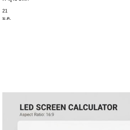
21
ม.ค.