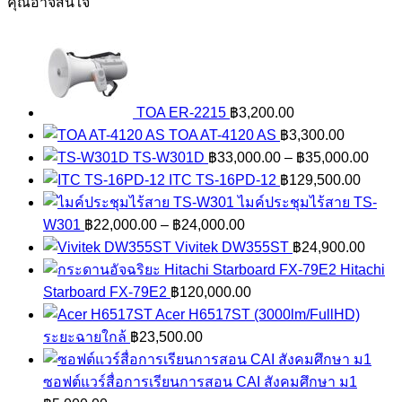
คุณอาจสนใจ
TOA ER-2215
฿
3,200.00
TOA AT-4120 AS
฿
3,300.00
Price
TS-W301D
฿
33,000.00
–
฿
35,000.00
range
ITC TS-16PD-12
฿
129,500.00
฿33,
ไมค์ประชุมไร้สาย TS-
Price
thro
W301
฿
22,000.00
–
฿
24,000.00
range:
฿35,
Vivitek DW355ST
฿
24,900.00
฿22,000.00
Hitachi
through
Starboard FX-79E2
฿
120,000.00
฿24,000.00
Acer H6517ST (3000lm/FullHD)
ระยะฉายใกล้
฿
23,500.00
ซอฟต์แวร์สื่อการเรียนการสอน CAI สังคมศึกษา ม1