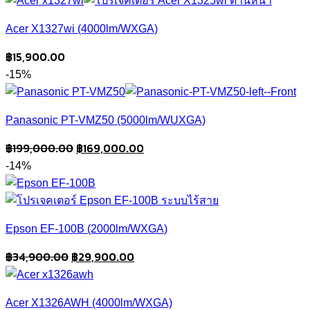
Acer X1327wi (4000lm/WXGA)
฿
15,900.00
-15%
Panasonic PT-VMZ50 (5000lm/WUXGA)
Original
Current
฿
199,000.00
฿
169,000.00
price
price
-14%
was:
is:
฿199,000.00.
฿169,000.00.
Epson EF-100B (2000lm/WXGA)
Original
Current
฿
34,900.00
฿
29,900.00
price
price
was:
is:
Acer X1326AWH (4000lm/WXGA)
฿34,900.00.
฿29,900.00.