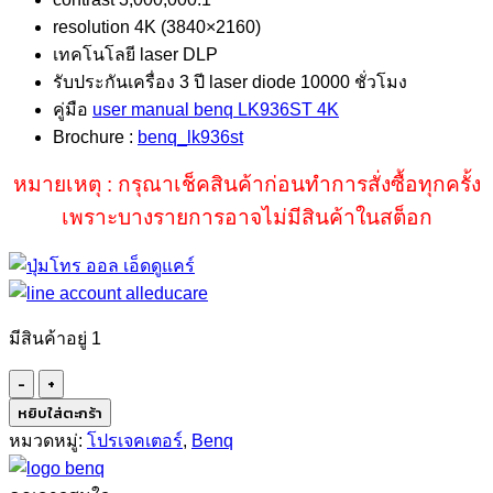
resolution 4K (3840×2160)
เทคโนโลยี laser DLP
รับประกันเครื่อง 3 ปี laser diode 10000 ชั่วโมง
คู่มือ
user manual benq LK936ST 4K
Brochure :
benq_lk936st
หมายเหตุ : กรุณาเช็คสินค้าก่อนทำการสั่งซื้อทุกครั้ง
เพราะบางรายการอาจไม่มีสินค้าในสต็อก
มีสินค้าอยู่ 1
จำนวน
BENQ
หยิบใส่ตะกร้า
LK936ST
หมวดหมู่:
โปรเจคเตอร์
,
Benq
4K
ชิ้น