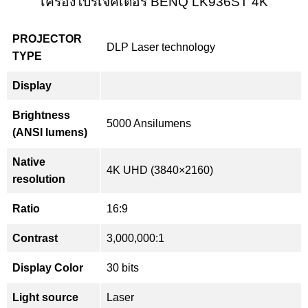
เครื่องโปรเจคเตอร์ BENQ LK936ST 4K
PROJECTOR
DLP Laser technology
TYPE
Display
Brightness
5000 Ansilumens
(ANSI lumens)
Native
4K UHD (3840×2160)
resolution
Ratio
16:9
Contrast
3,000,000:1
Display Color
30 bits
Light source
Laser