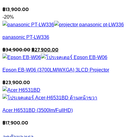
฿
13,900.00
-20%
panasonic PT-LW336
Original
Current
฿
34,900.00
฿
27,900.00
price
price
was:
is:
Epson EB-W06 (3700LM/WXGA) 3LCD Projector
฿34,900.00.
฿27,900.00.
฿
23,900.00
Acer H6531BD (3500lm/FullHD)
฿
17,900.00
ลูกค้าของเรา