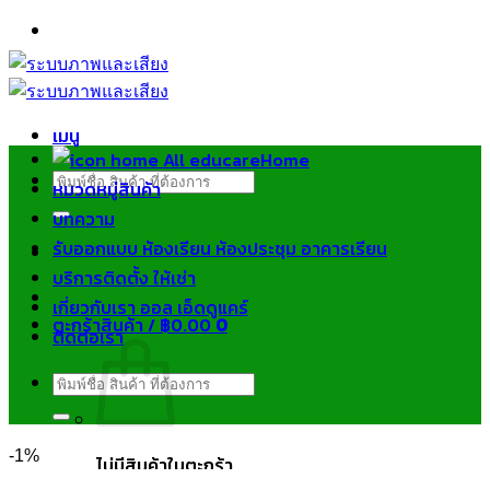
ข้าม
ไป
ยัง
เนื้อหา
เมนู
Home
ค้นหา:
หมวดหมู่สินค้า
บทความ
รับออกแบบ ห้องเรียน ห้องประชุม อาคารเรียน
บริการติดตั้ง ให้เช่า
เกี่ยวกับเรา ออล เอ็ดดูแคร์
ตะกร้าสินค้า /
฿
0.00
0
ติดต่อเรา
ค้นหา:
-1%
ไม่มีสินค้าในตะกร้า