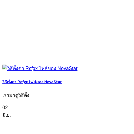
วิธีตั้งค่า Rcfgx ไฟล์ของ NovaStar
เรามาดูวิธีตั้ง
02
มิ.ย.