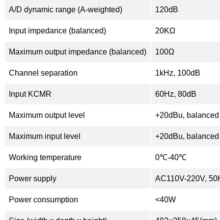
A/D dynamic range (A-weighted)
120dB
Input impedance (balanced)
20KΩ
Maximum output impedance (balanced)
100Ω
Channel separation
1kHz, 100dB
Input KCMR
60Hz, 80dB
Maximum output level
+20dBu, balanced
Maximum input level
+20dBu, balanced
Working temperature
0℃-40℃
Power supply
AC110V-220V, 50
Power consumption
<40W