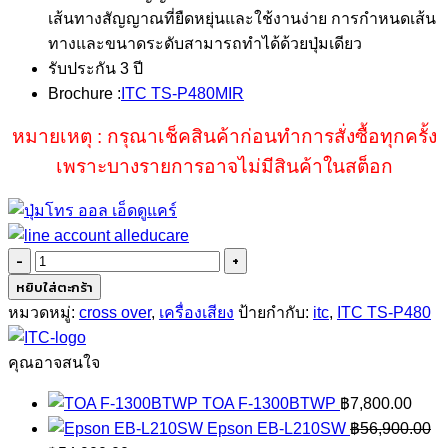
เส้นทางสัญญาณที่ยืดหยุ่นและใช้งานง่าย การกำหนดเส้น
ทางและขนาดระดับสามารถทำได้ด้วยปุ่มเดียว
รับประกัน 3 ปี
Brochure :
ITC TS-P480MIR
หมายเหตุ : กรุณาเช็คสินค้าก่อนทำการสั่งซื้อทุกครั้ง
เพราะบางรายการอาจไม่มีสินค้าในสต็อก
จำนวน
ITC
หยิบใส่ตะกร้า
TS-
หมวดหมู่:
cross over
,
เครื่องเสียง
ป้ายกำกับ:
itc
,
ITC TS-P480
P480MIR
ชิ้น
คุณอาจสนใจ
TOA F-1300BTWP
฿
7,800.00
Epson EB-L210SW
฿
56,900.00