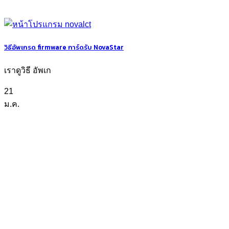
วิธีอัพเกรด firmware การ์ดรับ NovaStar
เราดูวิธี อัพเก
21
ม.ค.