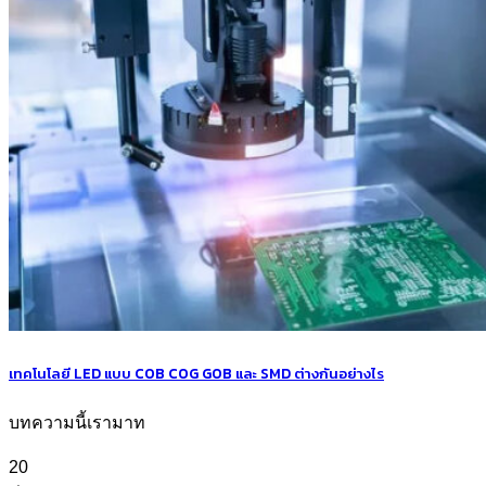
เทคโนโลยี LED แบบ COB COG GOB และ SMD ต่างกันอย่างไร
บทความนี้เรามาท
20