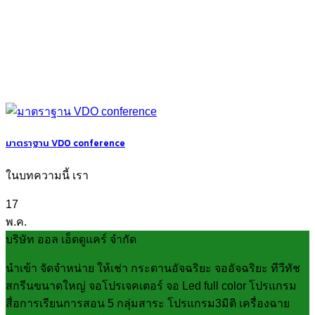
มาตราฐาน VDO conference
ในบทความนี้ เรา
17
พ.ค.
บริษัท ออล เอ็ดดูแคร์ จำกัด
นำเข้า จัดจำหน่าย ให้เช่า กระดานอัจฉริยะ จออัจฉริยะ ทีวีทัช
สกรีนขนาดใหญ่ จอโปรเจคเตอร์ จอ Led full color โปรแกรม
สื่อการเรียนการสอน 5 กลุ่มสาระ โปรแกรม3มิติ เครื่องฉาย