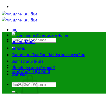
ข้าม
ไป
ยัง
เนื้อหา
เมนู
Home
ค้นหา:
หมวดหมู่สินค้า
บทความ
รับออกแบบ ห้องเรียน ห้องประชุม อาคารเรียน
บริการติดตั้ง ให้เช่า
เกี่ยวกับเรา ออล เอ็ดดูแคร์
ตะกร้าสินค้า /
฿
0.00
0
ติดต่อเรา
ค้นหา:
ไม่มีสินค้าในตะกร้า