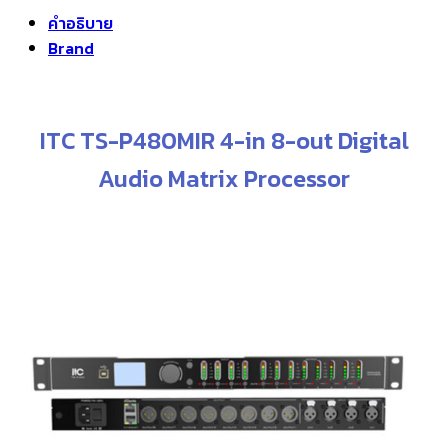
price
price
คำอธิบาย
was:
is:
Brand
฿14,500.00.
฿13,050.00.
ITC TS-P480MIR 4-in 8-out Digital
Audio Matrix Processor