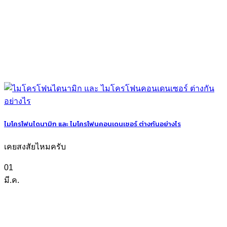
ไมโครโฟนไดนามิก และ ไมโครโฟนคอนเดนเซอร์ ต่างกันอย่างไร
เคยสงสัยไหมครับ
01
มี.ค.