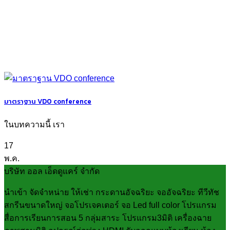
มาตราฐาน VDO conference
ในบทความนี้ เรา
17
พ.ค.
บริษัท ออล เอ็ดดูแคร์ จำกัด
นำเข้า จัดจำหน่าย ให้เช่า กระดานอัจฉริยะ จออัจฉริยะ ทีวีทัช
สกรีนขนาดใหญ่ จอโปรเจคเตอร์ จอ Led full color โปรแกรม
สื่อการเรียนการสอน 5 กลุ่มสาระ โปรแกรม3มิติ เครื่องฉาย