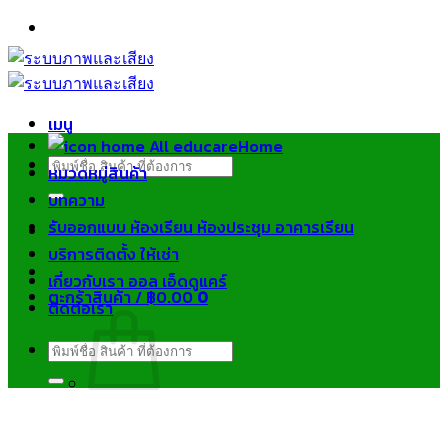
ข้าม
ไป
ยัง
เนื้อหา
เมนู
Home
ค้นหา:
หมวดหมู่สินค้า
บทความ
รับออกแบบ ห้องเรียน ห้องประชุม อาคารเรียน
บริการติดตั้ง ให้เช่า
เกี่ยวกับเรา ออล เอ็ดดูแคร์
ตะกร้าสินค้า /
฿
0.00
0
ติดต่อเรา
ค้นหา:
ไม่มีสินค้าในตะกร้า