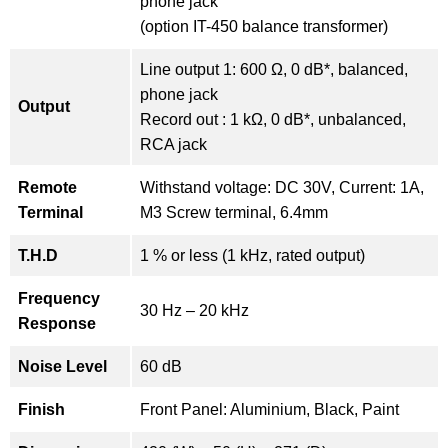
phone jack
(option IT-450 balance transformer)
Line output 1: 600 Ω, 0 dB*, balanced,
phone jack
Output
Record out : 1 kΩ, 0 dB*, unbalanced,
RCA jack
Remote
Withstand voltage: DC 30V, Current: 1A,
Terminal
M3 Screw terminal, 6.4mm
T.H.D
1 % or less (1 kHz, rated output)
Frequency
30 Hz – 20 kHz
Response
Noise Level
60 dB
Finish
Front Panel: Aluminium, Black, Paint