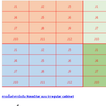
การตั้งค่าการ์ดรับ NovaStar แบบ irregular cabinet