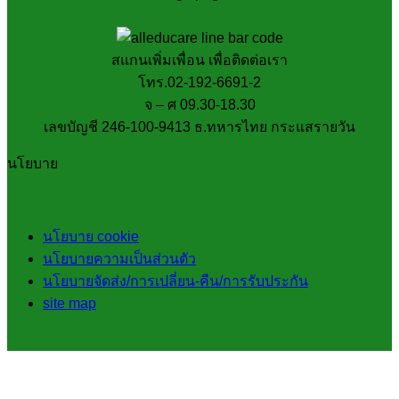
สแกนเพิ่มเพื่อน เพื่อติดต่อเรา
โทร.02-192-6691-2
จ – ศ 09.30-18.30
เลขบัญชี 246-100-9413 ธ.ทหารไทย กระแสรายวัน
นโยบาย
นโยบาย cookie
นโยบายความเป็นส่วนตัว
นโยบายจัดส่ง/การเปลี่ยน-คืน/การรับประกัน
site map
V