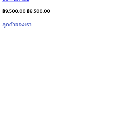
Original
Current
฿
9,500.00
฿
8,500.00
price
price
ลูกค้าของเรา
was:
is:
฿9,500.00.
฿8,500.00.