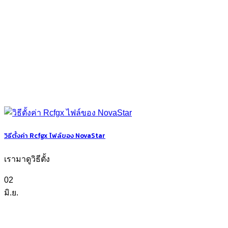
วิธีตั้งค่า Rcfgx ไฟล์ของ NovaStar
เรามาดูวิธีตั้ง
02
มิ.ย.