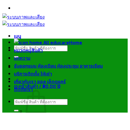
ข้าม
ไป
ยัง
เนื้อหา
เมนู
Home
ค้นหา:
หมวดหมู่สินค้า
บทความ
รับออกแบบ ห้องเรียน ห้องประชุม อาคารเรียน
บริการติดตั้ง ให้เช่า
เกี่ยวกับเรา ออล เอ็ดดูแคร์
ตะกร้าสินค้า /
฿
0.00
0
ติดต่อเรา
ค้นหา:
ไม่มีสินค้าในตะกร้า