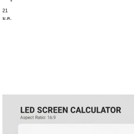
21
ม.ค.