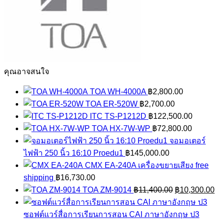
คุณอาจสนใจ
TOA WH-4000A
฿
2,800.00
TOA ER-520W
฿
2,700.00
ITC TS-P1212D
฿
122,500.00
TOA HX-7W-WP
฿
72,800.00
จอมอเตอร์
ไฟฟ้า 250 นิ้ว 16:10 Proedu1
฿
145,000.00
CMX EA-240A เครื่องขยายเสียง free
shipping
฿
16,730.00
Original
C
TOA ZM-9014
฿
11,400.00
฿
10,300.00
price
p
was:
is
ซอฟต์แวร์สื่อการเรียนการสอน CAI ภาษาอังกฤษ ป3