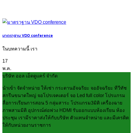
มาตราฐาน VDO conference
ในบทความนี้ เรา
17
พ.ค.
บริษัท ออล เอ็ดดูแคร์ จำกัด
นำเข้า จัดจำหน่าย ให้เช่า กระดานอัจฉริยะ จออัจฉริยะ ทีวีทัช
สกรีนขนาดใหญ่ จอโปรเจคเตอร์ จอ Led full color โปรแกรม
สื่อการเรียนการสอน 5 กลุ่มสาระ โปรแกรม3มิติ เครื่องฉาย
ภาพสามมิติ อุปกรณ์ต่อพ่วง HDMI รับออกแบบห้องเรียน ห้อง
ประชุม เรามีราคาส่งให้กับบริษัท ตัวแทนจำหน่าย และมีเครดิต
ให้กับหน่วยงานราชการ