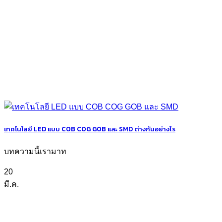
เทคโนโลยี LED แบบ COB COG GOB และ SMD ต่างกันอย่างไร
บทความนี้เรามาท
20
มี.ค.