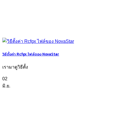
วิธีตั้งค่า Rcfgx ไฟล์ของ NovaStar
เรามาดูวิธีตั้ง
02
มิ.ย.