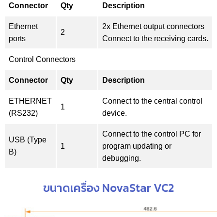
Connector
Qty
Description
Ethernet
2x Ethernet output connectors
2
ports
Connect to the receiving cards.
Control Connectors
Connector
Qty
Description
ETHERNET
Connect to the central control
1
(RS232)
device.
Connect to the control PC for
USB (Type
1
program updating or
B)
debugging.
ขนาดเครื่อง NovaStar VC2