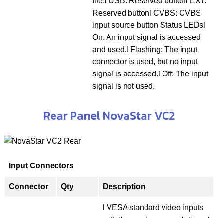
file.l USB: Reserved buttonl EXT:
Reserved buttonl CVBS: CVBS
input source button Status LEDsl
On: An input signal is accessed
and used.l Flashing: The input
connector is used, but no input
signal is accessed.l Off: The input
signal is not used.
Rear Panel NovaStar VC2
Input Connectors
Connector
Qty
Description
l VESA standard video inputs