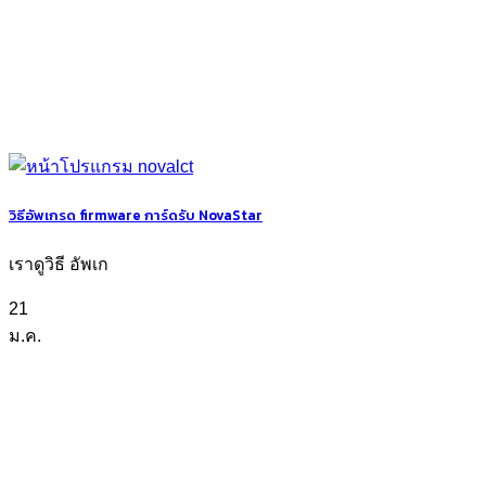
วิธีอัพเกรด firmware การ์ดรับ NovaStar
เราดูวิธี อัพเก
21
ม.ค.