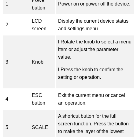
Power
1
Power on or power off the device.
button
LCD
Display the current device status
2
screen
and settings menu.
l Rotate the knob to select a menu
item or adjust the parameter
value.
3
Knob
l Press the knob to confirm the
setting or operation.
ESC
Exit the current menu or cancel
4
button
an operation.
A shortcut button for the full
screen function. Press the button
5
SCALE
to make the layer of the lowest