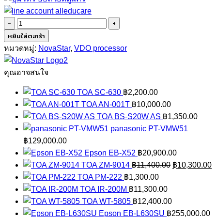
จำนวน
NovaStar
หยิบใส่ตะกร้า
VC2
หมวดหมู่:
NovaStar
,
VDO processor
ชิ้น
คุณอาจสนใจ
TOA SC-630
฿
2,200.00
TOA AN-001T
฿
10,000.00
TOA BS-S20W AS
฿
1,350.00
panasonic PT-VMW51
฿
129,000.00
Epson EB-X52
฿
20,900.00
Original
C
TOA ZM-9014
฿
11,400.00
฿
10,300.00
price
p
TOA PM-222
฿
1,300.00
was:
is
TOA IR-200M
฿
11,300.00
฿11,400.00.
฿
TOA WT-5805
฿
12,400.00
Epson EB-L630SU
฿
255,000.00