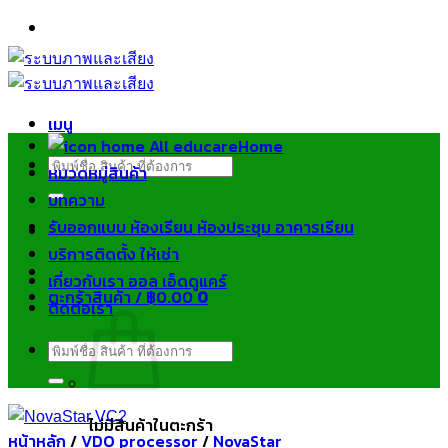
ข้าม
ไป
ยัง
เนื้อหา
เมนู
Home
ค้นหา:
หมวดหมู่สินค้า
บทความ
รับออกแบบ ห้องเรียน ห้องประชุม อาคารเรียน
บริการติดตั้ง ให้เช่า
เกี่ยวกับเรา ออล เอ็ดดูแคร์
ตะกร้าสินค้า /
฿
0.00
0
ติดต่อเรา
ค้นหา:
ไม่มีสินค้าในตะกร้า
หน้าหลัก
/
VDO processor
/
NovaStar