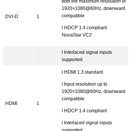
with the maximum resolution of
1920×1080@60Hz, downward
compatible
DVI-D
1
l HDCP 1.4 compliant
NovaStar VC2
l Interlaced signal inputs
supported
l HDMI 1.3 standard
l Input resolution up to
1920×1080@60Hz, downward
compatible
HDMI
1
l HDCP 1.4 compliant
l Interlaced signal inputs
supported