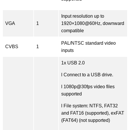
Input resolution up to
VGA
1
1920×1080@60Hz, downward
compatible
PAL/NTSC standard video
CVBS
1
inputs
1x USB 2.0
l Connect to a USB drive.
l 1080p@30fps video files
supported
l File system: NTFS, FAT32
and FAT16 (supported), exFAT
(FAT64) (not supported)