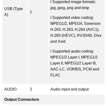
l Supported image formats:
jpg, jpeg, png and bmp
USB (Type
1
A)
l Supported video coding:
MPEG1/2, MPEG4, Sorenson
H.263, H.263, H.264 (AVC1),
H.265 (HEVC), RV30/40, Divx
and Xvid
l Supported audio coding:
MPEG1/2 Layer I, MPEG1/2
Layer II, MPEG1/2 Layer III,
AAC-LC, VORBIS, PCM and
FLAC
AUDIO
2
Audio input and output
Output Connectors