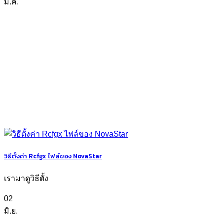
มี.ค.
วิธีตั้งค่า Rcfgx ไฟล์ของ NovaStar
เรามาดูวิธีตั้ง
02
มิ.ย.