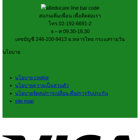
สแกนเพิ่มเพื่อน เพื่อติดต่อเรา
โทร.02-192-6691-2
จ – ศ 09.30-18.30
เลขบัญชี 246-100-9413 ธ.ทหารไทย กระแสรายวัน
นโยบาย
นโยบาย cookie
นโยบายความเป็นส่วนตัว
นโยบายจัดส่ง/การเปลี่ยน-คืน/การรับประกัน
site map
V