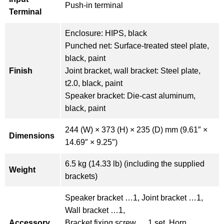
Push-in terminal
Terminal
Enclosure: HIPS, black
Punched net: Surface-treated steel plate,
black, paint
Finish
Joint bracket, wall bracket: Steel plate,
t2.0, black, paint
Speaker bracket: Die-cast aluminum,
black, paint
244 (W) × 373 (H) × 235 (D) mm (9.61″ ×
Dimensions
14.69″ × 9.25″)
6.5 kg (14.33 lb) (including the supplied
Weight
brackets)
Speaker bracket …1, Joint bracket …1,
Wall bracket …1,
Accessory
Bracket fixing screw … 1 set, Horn