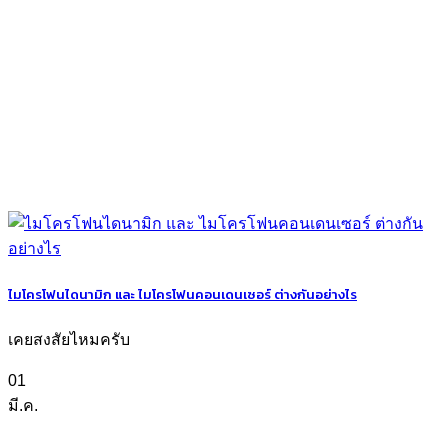
ไมโครโฟนไดนามิก และ ไมโครโฟนคอนเดนเซอร์ ต่างกันอย่างไร
เคยสงสัยไหมครับ
01
มี.ค.