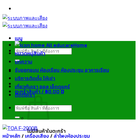
ข้าม
ไป
ยัง
เนื้อหา
เมนู
Home
ค้นหา:
หมวดหมู่สินค้า
บทความ
รับออกแบบ ห้องเรียน ห้องประชุม อาคารเรียน
บริการติดตั้ง ให้เช่า
เกี่ยวกับเรา ออล เอ็ดดูแคร์
ตะกร้าสินค้า /
฿
0.00
0
ติดต่อเรา
ค้นหา:
ไม่มีสินค้าในตะกร้า
หน้าหลัก
/
เครื่องเสียง
/
ลำโพงห้องประชุม