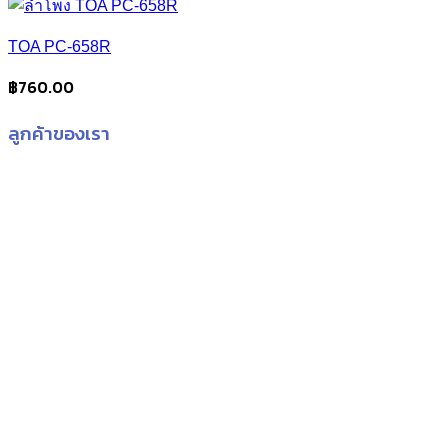
TOA PC-658R
฿
760.00
ลูกค้าของเรา