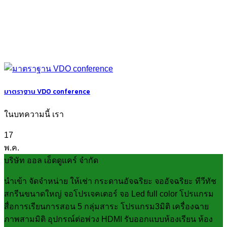
มาตราฐาน VDO conference
ในบทความนี้ เรา
17
พ.ค.
บริษัท ออล เอ็ดดูแคร์ จำกัด
นำเข้า จัดจำหน่าย ให้เช่า กระดานอัจฉริยะ จออัจฉริยะ ทีวีทัช
สกรีนขนาดใหญ่ จอโปรเจคเตอร์ จอ Led full color โปรแกรม
สื่อการเรียนการสอน 5 กลุ่มสาระ โปรแกรม3มิติ เครื่องฉาย
ภาพสามมิติ อุปกรณ์ต่อพ่วง HDMI รับออกแบบห้องเรียน ห้อง