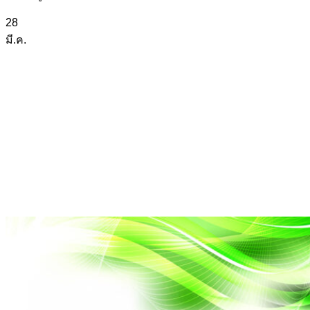
28
มี.ค.