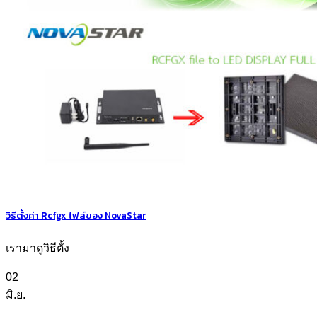
วิธีตั้งค่า Rcfgx ไฟล์ของ NovaStar
เรามาดูวิธีตั้ง
02
มิ.ย.