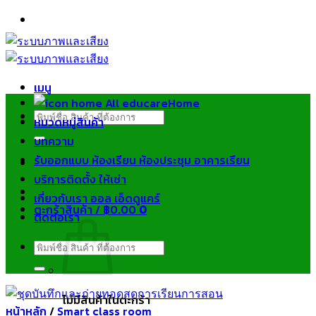
ข้าม
ไป
ยัง
เนื้อหา
เมนู
Home
ค้นหา:
หมวดหมู่สินค้า
บทความ
รับออกแบบ ห้องเรียน ห้องประชุม อาคารเรียน
บริการติดตั้ง ให้เช่า
เกี่ยวกับเรา ออล เอ็ดดูแคร์
ตะกร้าสินค้า /
฿
0.00
0
ติดต่อเรา
ค้นหา:
ไม่มีสินค้าในตะกร้า
หน้าหลัก
/
Smart class room