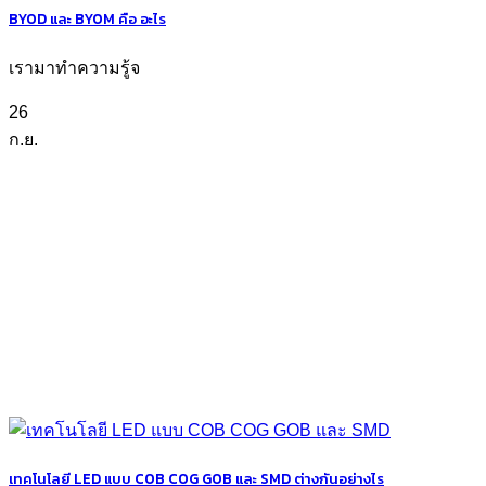
BYOD และ BYOM คือ อะไร
เรามาทำความรู้จ
26
ก.ย.
เทคโนโลยี LED แบบ COB COG GOB และ SMD ต่างกันอย่างไร