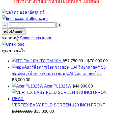
เพราะบางรายการอาจไม่มีสินค้าในสต็อก
จำนวน
ชุด
หยิบใส่ตะกร้า
บันทึก
หมวดหมู่:
Smart class room
และ
ถ่ายทอด
คุณอาจสนใจ
สด
Pr
ITC TM-10H
฿
57,750.00
–
฿
70,000.00
การ
ra
เรียน
฿5
ซอฟต์แวร์สื่อการเรียนการสอน CAI วิทยาศาสตร์ ป6
การ
th
฿
5,000.00
สอน
฿7
Acer PL1325W
฿
44,900.00
ชิ้น
VERTEX EASY FOLD SCREEN 120 INCH FRONT
Original
Current
฿
34,000.00
฿
33,000.00