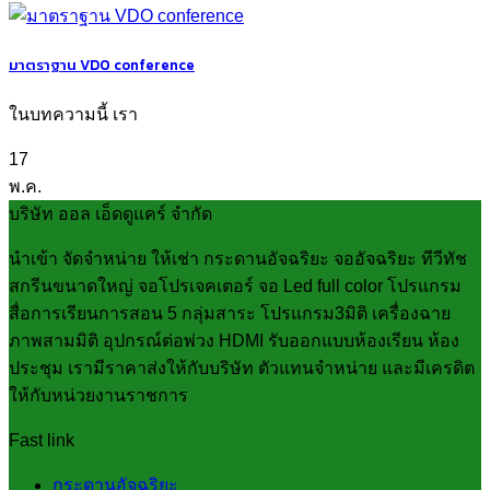
มาตราฐาน VDO conference
ในบทความนี้ เรา
17
พ.ค.
บริษัท ออล เอ็ดดูแคร์ จำกัด
นำเข้า จัดจำหน่าย ให้เช่า กระดานอัจฉริยะ จออัจฉริยะ ทีวีทัช
สกรีนขนาดใหญ่ จอโปรเจคเตอร์ จอ Led full color โปรแกรม
สื่อการเรียนการสอน 5 กลุ่มสาระ โปรแกรม3มิติ เครื่องฉาย
ภาพสามมิติ อุปกรณ์ต่อพ่วง HDMI รับออกแบบห้องเรียน ห้อง
ประชุม เรามีราคาส่งให้กับบริษัท ตัวแทนจำหน่าย และมีเครดิต
ให้กับหน่วยงานราชการ
Fast link
กระดานอัจฉริยะ