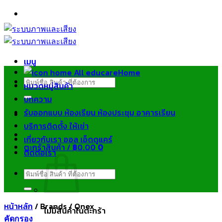
ข้าม
ไป
ยัง
เนื้อหา
เมนู
Home
ค้นหา:
หมวดหมู่สินค้า
บทความ
รับออกแบบ ห้องเรียน ห้องประชุม อาคารเรียน
บริการติดตั้ง ให้เช่า
เกี่ยวกับเรา ออล เอ็ดดูแคร์
ตะกร้าสินค้า /
฿
0.00
0
ติดต่อเรา
ค้นหา:
หน้าหลัก
/
Brands
/
Qnex
ไม่มีสินค้าในตะกร้า
คัดกรอง