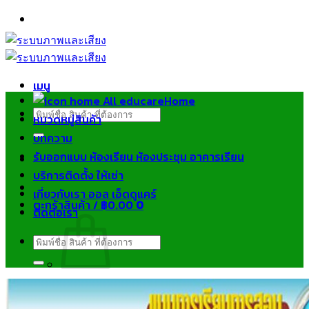
ข้าม
ไป
ยัง
เนื้อหา
เมนู
Home
ค้นหา:
หมวดหมู่สินค้า
บทความ
รับออกแบบ ห้องเรียน ห้องประชุม อาคารเรียน
บริการติดตั้ง ให้เช่า
เกี่ยวกับเรา ออล เอ็ดดูแคร์
ตะกร้าสินค้า /
฿
0.00
0
ติดต่อเรา
ค้นหา:
ไม่มีสินค้าในตะกร้า