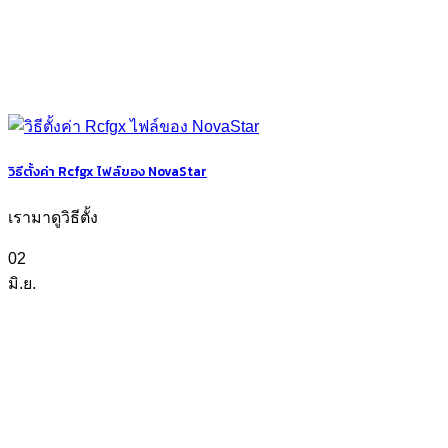
วิธีตั้งค่า Rcfgx ไฟล์ของ NovaStar
เรามาดูวิธีตั้ง
02
มิ.ย.