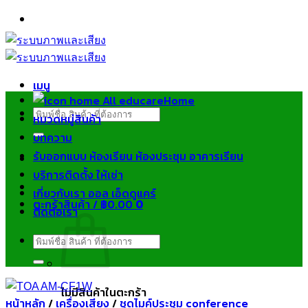
ข้าม
ไป
ยัง
เนื้อหา
เมนู
Home
ค้นหา:
หมวดหมู่สินค้า
บทความ
รับออกแบบ ห้องเรียน ห้องประชุม อาคารเรียน
บริการติดตั้ง ให้เช่า
เกี่ยวกับเรา ออล เอ็ดดูแคร์
ตะกร้าสินค้า /
฿
0.00
0
ติดต่อเรา
ค้นหา:
ไม่มีสินค้าในตะกร้า
หน้าหลัก
/
เครื่องเสียง
/
ชุดไมค์ประชุม conference