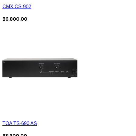
CMX CS-902
฿
6,800.00
TOA TS-690 AS
฿
11,300.00