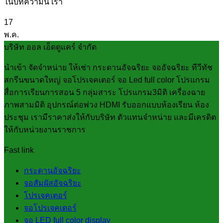
ในบทความนี้ เรา
17
พ.ค.
บริษัท ออล เอ็ดดูแคร์ จำกัด
นำเข้า จัดจำหน่าย ให้เช่า กระดานอัจฉริยะ จออัจฉริยะ ทีวีทัช
สกรีนขนาดใหญ่ จอโปรเจคเตอร์ จอ Led full color โปรแกรม
สื่อการเรียนการสอน 5 กลุ่มสาระ โปรแกรม3มิติ เครื่องฉาย
ภาพสามมิติ อุปกรณ์ต่อพ่วง HDMI รับออกแบบห้องเรียน ห้อง
ประชุม เรามีราคาส่งให้กับบริษัท ตัวแทนจำหน่าย และมีเครดิต
ให้กับหน่วยงานราชการ
Fast link
กระดานอัจฉริยะ
จอสัมผัสอัจฉริยะ
โปรเจคเตอร์
จอโปรเจคเตอร์
จอ LED full color display