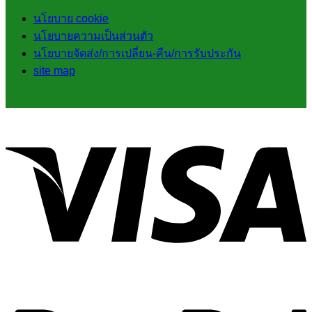
นโยบาย cookie
นโยบายความเป็นส่วนตัว
นโยบายจัดส่ง/การเปลี่ยน-คืน/การรับประกัน
site map
V
P