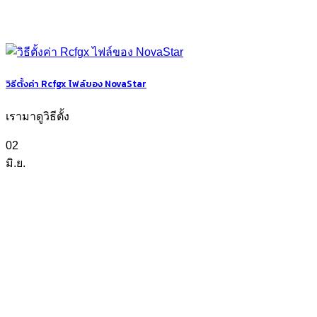
วิธีตั้งค่า Rcfgx ไฟล์ของ NovaStar
เรามาดูวิธีตั้ง
02
มิ.ย.