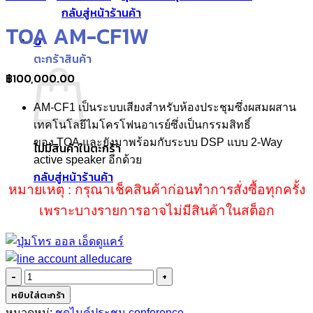
กลับสู่หน้าร้านค้า
TOA AM-CF1W
0
ตะกร้าสินค้า
฿
100,000.00
AM-CF1
เป็นระบบเสียงสำหรับห้องประชุมซึ่งผสมผสาน
เทคโนโลยีไมโครโฟนอาเรย์ซึ่งเป็นกรรมสิทธิ์
ของ
TOA
และยัง
มาพร้อมกับระบบ
DSP
แบบ
2-Way
ไม่มีสินค้าในตะกร้า
active speaker
อีกด้วย
กลับสู่หน้าร้านค้า
หมายเหตุ : กรุณาเช็คสินค้าก่อนทำการสั่งซื้อทุกครั้ง
เพราะบางรายการอาจไม่มีสินค้าในสต็อก
จำนวน
TOA
หยิบใส่ตะกร้า
AM-
หมวดหมู่:
ชุดไมค์ประชุม conference