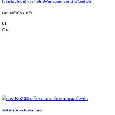
ไมโครโฟนไดนามิก และ ไมโครโฟนคอนเดนเซอร์ ต่างกันอย่างไร
เคยสงสัยไหมครับ
01
มี.ค.
วิธีปรับลิมิต จอโปรเจคเตอร์