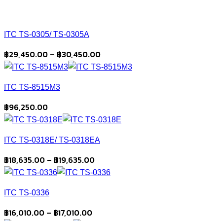
ITC TS-0305/ TS-0305A
Price
฿
29,450.00
–
฿
30,450.00
range:
฿29,450.00
ITC TS-8515M3
through
฿30,450.00
฿
96,250.00
ITC TS-0318E/ TS-0318EA
Price
฿
18,635.00
–
฿
19,635.00
range:
฿18,635.00
ITC TS-0336
through
฿19,635.00
Price
฿
16,010.00
–
฿
17,010.00