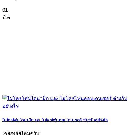
01
มี.ค.
ไมโครโฟนไดนามิก และ ไมโครโฟนคอนเดนเซอร์ ต่างกันอย่างไร
เคยสงสัยไหมครับ