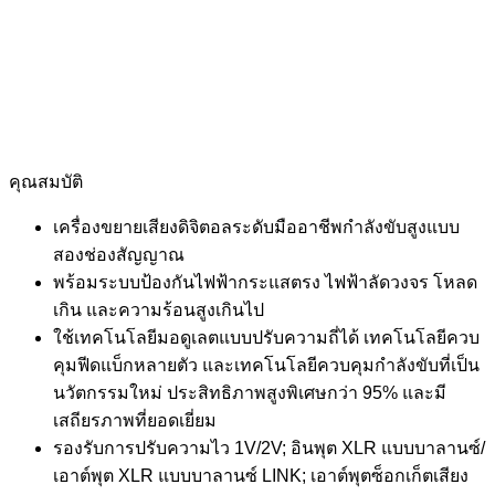
คุณสมบัติ
เครื่องขยายเสียงดิจิตอลระดับมืออาชีพกำลังขับสูงแบบ
สองช่องสัญญาณ
พร้อมระบบป้องกันไฟฟ้ากระแสตรง ไฟฟ้าลัดวงจร โหลด
เกิน และความร้อนสูงเกินไป
ใช้เทคโนโลยีมอดูเลตแบบปรับความถี่ได้ เทคโนโลยีควบ
คุมฟีดแบ็กหลายตัว และเทคโนโลยีควบคุมกำลังขับที่เป็น
นวัตกรรมใหม่ ประสิทธิภาพสูงพิเศษกว่า 95% และมี
เสถียรภาพที่ยอดเยี่ยม
รองรับการปรับความไว 1V/2V; อินพุต XLR แบบบาลานซ์/
เอาต์พุต XLR แบบบาลานซ์ LINK; เอาต์พุตซ็อกเก็ตเสียง