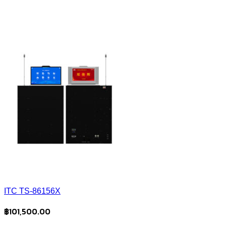
ITC TS-86156X
฿
101,500.00