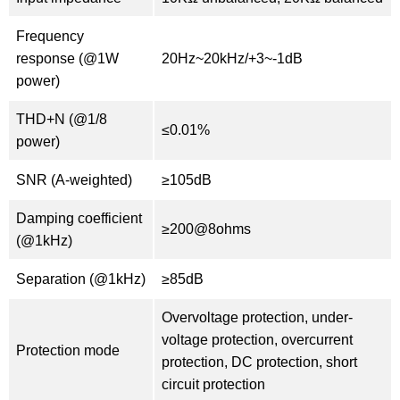
Frequency
response (@1W
20Hz~20kHz/+3~-1dB
power)
THD+N (@1/8
≤0.01%
power)
SNR (A-weighted)
≥105dB
Damping coefficient
≥200@8ohms
(@1kHz)
Separation (@1kHz)
≥85dB
Overvoltage protection, under-
voltage protection, overcurrent
Protection mode
protection, DC protection, short
circuit protection