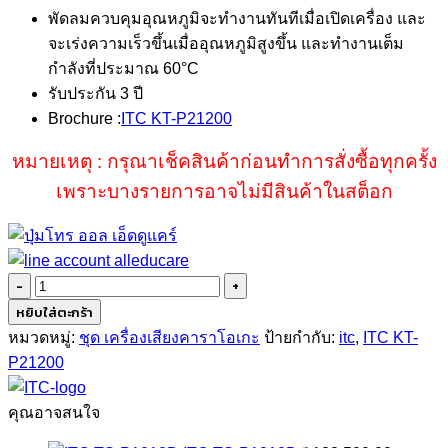
พัดลมควบคุมอุณหภูมิจะทำงานทันทีเมื่อเปิดเครื่อง และ
จะเร่งความเร็วขึ้นเมื่ออุณหภูมิสูงขึ้น และทำงานเต็ม
กำลังที่ประมาณ 60°C
รับประกัน 3 ปี
Brochure :
ITC KT-P21200
หมายเหตุ : กรุณาเช็คสินค้าก่อนทำการสั่งซื้อทุกครั้ง
เพราะบางรายการอาจไม่มีสินค้าในสต็อก
จำนวน
ITC
หยิบใส่ตะกร้า
KT-
หมวดหมู่:
ชุด เครื่องเสียงคาราโอเกะ
ป้ายกำกับ:
itc
,
ITC KT-
P21200
P21200
ชิ้น
คุณอาจสนใจ