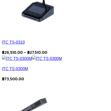
ITC TS-0310
Price
฿
26,510.00
–
฿
27,510.00
range:
฿26,510.00
ITC TS-0300M
through
฿27,510.00
฿
73,500.00