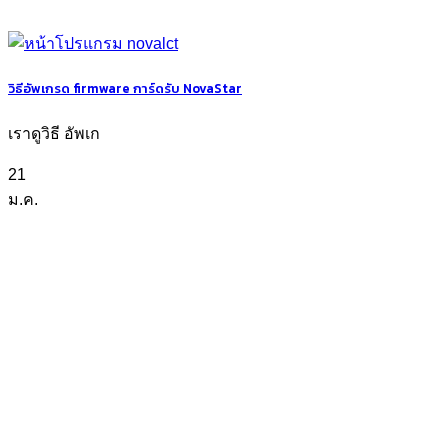
วิธีอัพเกรด firmware การ์ดรับ NovaStar
เราดูวิธี อัพเก
21
ม.ค.