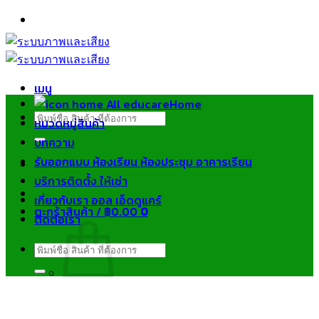
ข้าม
ไป
ยัง
เนื้อหา
เมนู
Home
ค้นหา:
หมวดหมู่สินค้า
บทความ
รับออกแบบ ห้องเรียน ห้องประชุม อาคารเรียน
บริการติดตั้ง ให้เช่า
เกี่ยวกับเรา ออล เอ็ดดูแคร์
ตะกร้าสินค้า /
฿
0.00
0
ติดต่อเรา
ค้นหา:
ไม่มีสินค้าในตะกร้า