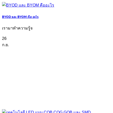
BYOD และ BYOM คือ อะไร
เรามาทำความรู้จ
26
ก.ย.