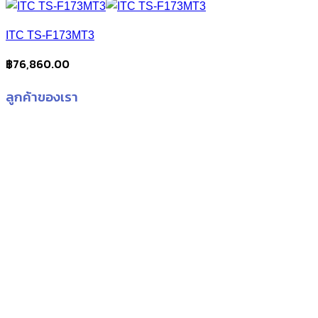
range:
฿16,010.00
ITC TS-F173MT3
through
฿17,010.00
฿
76,860.00
ลูกค้าของเรา