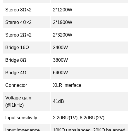
Stereo 8Ω×2
2*1200W
Stereo 4Ω×2
2*1900W
Stereo 2Ω×2
2*3200W
Bridge 16Ω
2400W
Bridge 8Ω
3800W
Bridge 4Ω
6400W
Connector
XLR interface
Voltage gain
41dB
(@1kHz)
Input sensitivity
2.2dBU(1V), 8.2dBU(2V)
Input impedance
10KΩ unbalanced, 20KΩ balanced