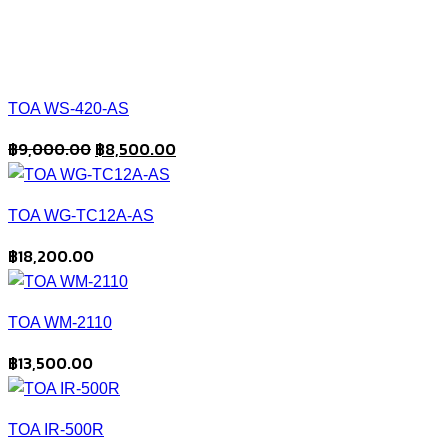
TOA WS-420-AS
Original
Current
฿
9,000.00
฿
8,500.00
price
price
was:
is:
TOA WG-TC12A-AS
฿9,000.00.
฿8,500.00.
฿
18,200.00
TOA WM-2110
฿
13,500.00
TOA IR-500R