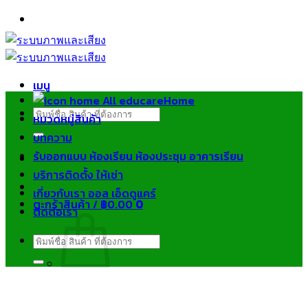
ข้าม
ไป
ยัง
เนื้อหา
เมนู
Home
ค้นหา:
หมวดหมู่สินค้า
บทความ
รับออกแบบ ห้องเรียน ห้องประชุม อาคารเรียน
บริการติดตั้ง ให้เช่า
เกี่ยวกับเรา ออล เอ็ดดูแคร์
ตะกร้าสินค้า /
฿
0.00
0
ติดต่อเรา
ค้นหา:
ไม่มีสินค้าในตะกร้า