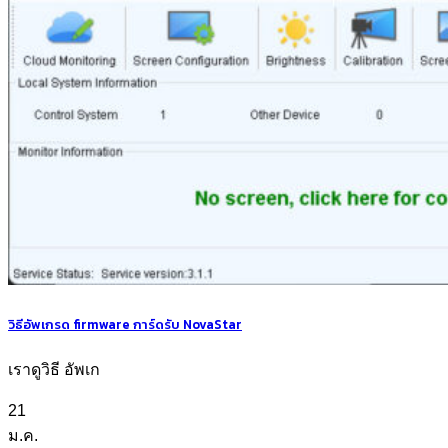
วิธีอัพเกรด firmware การ์ดรับ NovaStar
เราดูวิธี อัพเก
21
ม.ค.