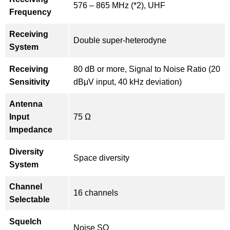
576 – 865 MHz (*2), UHF
Frequency
Receiving
Double super-heterodyne
System
Receiving
80 dB or more, Signal to Noise Ratio (20
Sensitivity
dBμV input, 40 kHz deviation)
Antenna
Input
75 Ω
Impedance
Diversity
Space diversity
System
Channel
16 channels
Selectable
Squelch
Noise SQ