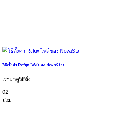
วิธีตั้งค่า Rcfgx ไฟล์ของ NovaStar
เรามาดูวิธีตั้ง
02
มิ.ย.