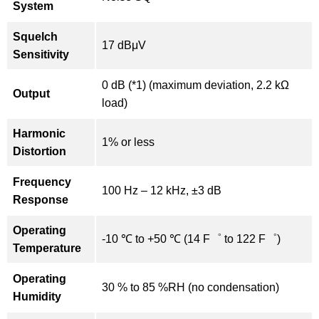
System
Squelch
17 dBμV
Sensitivity
0 dB (*1) (maximum deviation, 2.2 kΩ
Output
load)
Harmonic
1% or less
Distortion
Frequency
100 Hz – 12 kHz, ±3 dB
Response
Operating
-10 ℃ to +50 ℃ (14 F゜ to 122 F゜)
Temperature
Operating
30 % to 85 %RH (no condensation)
Humidity