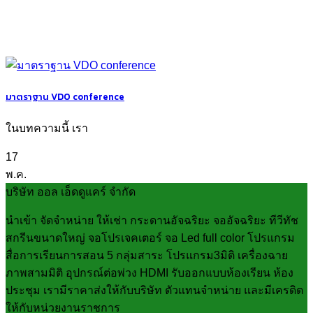
มาตราฐาน VDO conference
ในบทความนี้ เรา
17
พ.ค.
บริษัท ออล เอ็ดดูแคร์ จำกัด
นำเข้า จัดจำหน่าย ให้เช่า กระดานอัจฉริยะ จออัจฉริยะ ทีวีทัช
สกรีนขนาดใหญ่ จอโปรเจคเตอร์ จอ Led full color โปรแกรม
สื่อการเรียนการสอน 5 กลุ่มสาระ โปรแกรม3มิติ เครื่องฉาย
ภาพสามมิติ อุปกรณ์ต่อพ่วง HDMI รับออกแบบห้องเรียน ห้อง
ประชุม เรามีราคาส่งให้กับบริษัท ตัวแทนจำหน่าย และมีเครดิต
ให้กับหน่วยงานราชการ