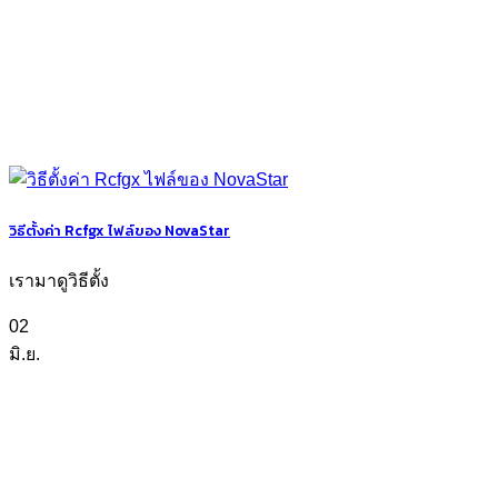
วิธีตั้งค่า Rcfgx ไฟล์ของ NovaStar
เรามาดูวิธีตั้ง
02
มิ.ย.