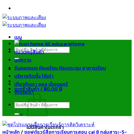
ข้าม
ไป
ยัง
เนื้อหา
เมนู
Home
ค้นหา:
หมวดหมู่สินค้า
บทความ
รับออกแบบ ห้องเรียน ห้องประชุม อาคารเรียน
บริการติดตั้ง ให้เช่า
เกี่ยวกับเรา ออล เอ็ดดูแคร์
ตะกร้าสินค้า /
฿
0.00
0
ติดต่อเรา
ค้นหา:
ไม่มีสินค้าในตะกร้า
หน้าหลัก
/
ซอฟต์แวร์สื่อการเรียนการสอน cai 8 กลุ่มสาระ-5-