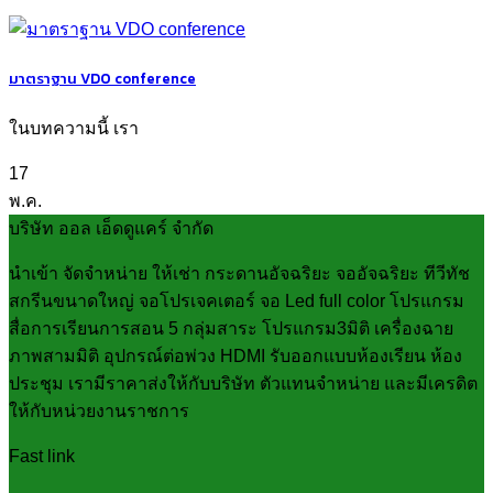
มาตราฐาน VDO conference
ในบทความนี้ เรา
17
พ.ค.
บริษัท ออล เอ็ดดูแคร์ จำกัด
นำเข้า จัดจำหน่าย ให้เช่า กระดานอัจฉริยะ จออัจฉริยะ ทีวีทัช
สกรีนขนาดใหญ่ จอโปรเจคเตอร์ จอ Led full color โปรแกรม
สื่อการเรียนการสอน 5 กลุ่มสาระ โปรแกรม3มิติ เครื่องฉาย
ภาพสามมิติ อุปกรณ์ต่อพ่วง HDMI รับออกแบบห้องเรียน ห้อง
ประชุม เรามีราคาส่งให้กับบริษัท ตัวแทนจำหน่าย และมีเครดิต
ให้กับหน่วยงานราชการ
Fast link