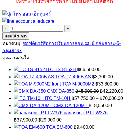
เพราะบางรายการอาจไม่มีสินค้าในสต็อก
จำนวน
ชุด
หยิบใส่ตะกร้า
โปรแกรม
หมวดหมู่:
ซอฟต์แวร์สื่อการเรียนการสอน cai 8 กลุ่มสาระ-5-
สื่อ
กลุ่มสาระ
การ
คุณอาจสนใจ
เรียน
ITC TS-8152H
฿
66,500.00
รู้
TOA TZ-406B AS
฿
3,300.00
การ
TOA M-9000M2
฿
33,800.00
คิด
Original
Cu
CMX DA-350
฿
45,900.00
฿
42,220.00
วิเคราะห์
price
Pr
pri
ITC TM-10H
฿
57,750.00
–
฿
70,000.00
ชิ้น
was:
ra
is:
CMX DA-120MT
฿
18,050.00
฿45,900.00.
฿5
฿4
panasonic PT-LW376
Original
Current
th
฿
37,900.00
฿
29,900.00
price
price
฿7
TOA EM-600
฿
9,400.00