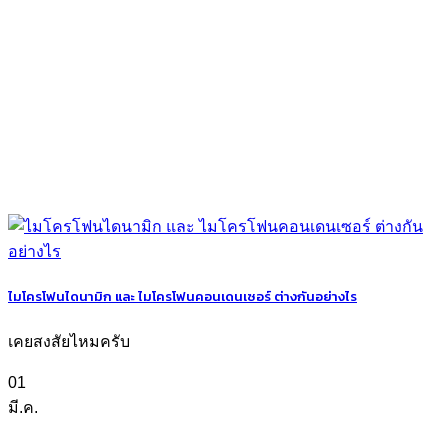
ไมโครโฟนไดนามิก และ ไมโครโฟนคอนเดนเซอร์ ต่างกันอย่างไร
เคยสงสัยไหมครับ
01
มี.ค.