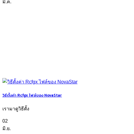
มี.ค.
วิธีตั้งค่า Rcfgx ไฟล์ของ NovaStar
เรามาดูวิธีตั้ง
02
มิ.ย.