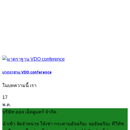
มาตราฐาน VDO conference
ในบทความนี้ เรา
17
พ.ค.
บริษัท ออล เอ็ดดูแคร์ จำกัด
นำเข้า จัดจำหน่าย ให้เช่า กระดานอัจฉริยะ จออัจฉริยะ ทีวีทัช