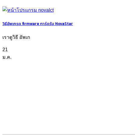
วิธีอัพเกรด firmware การ์ดรับ NovaStar
เราดูวิธี อัพเก
21
ม.ค.