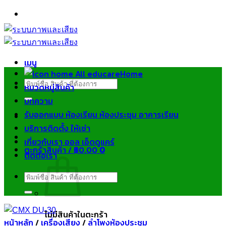
ข้าม
ไป
ยัง
เนื้อหา
เมนู
Home
ค้นหา:
หมวดหมู่สินค้า
บทความ
รับออกแบบ ห้องเรียน ห้องประชุม อาคารเรียน
บริการติดตั้ง ให้เช่า
เกี่ยวกับเรา ออล เอ็ดดูแคร์
ตะกร้าสินค้า /
฿
0.00
0
ติดต่อเรา
ค้นหา:
ไม่มีสินค้าในตะกร้า
หน้าหลัก
/
เครื่องเสียง
/
ลำโพงห้องประชุม