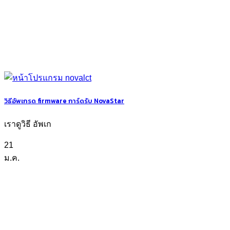
วิธีอัพเกรด firmware การ์ดรับ NovaStar
เราดูวิธี อัพเก
21
ม.ค.