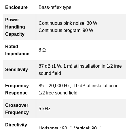
Enclosure
Bass-reflex type
Power
Continuous pink noise: 30 W
Handling
Continuous program: 90 W
Capacity
Rated
8 Ω
Impedance
87 dB (1 W, 1 m) at installation in 1/2 free
Sensitivity
sound field
Frequency
85 – 20,000 Hz, -10 dB at installation in
Response
1/2 free sound field
Crossover
5 kHz
Frequency
Directivity
Horizontal: 90゜, Vertical: 90゜