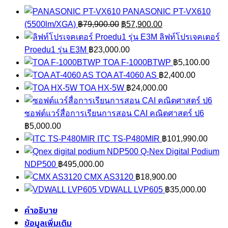
PANASONIC PT-VX610
Original
Current
(5500lm/XGA)
฿
79,900.00
฿
57,900.00
price
price
ลิฟท์โปรเจคเตอร์
was:
is:
Proedu1 รุ่น E3M
฿
23,000.00
฿79,900.00.
฿57,900.00.
TOA F-1000BTWP
฿
5,100.00
TOA AT-4060 AS
฿
2,400.00
TOA HX-5W
฿
24,000.00
ซอฟต์แวร์สื่อการเรียนการสอน CAI คณิตศาสตร์ ป6
฿
5,000.00
ITC TS-P480MIR
฿
101,990.00
Q-Nex Digital Podium
NDP500
฿
495,000.00
CMX AS3120
฿
18,900.00
VDWALL LVP605
฿
35,000.00
คำอธิบาย
ข้อมูลเพิ่มเติม