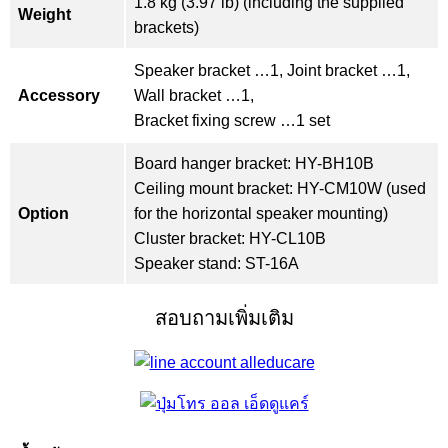
1.8 kg (3.97 lb) (including the supplied
Weight
brackets)
Speaker bracket …1, Joint bracket …1,
Accessory
Wall bracket …1,
Bracket fixing screw …1 set
Board hanger bracket: HY-BH10B
Ceiling mount bracket: HY-CM10W (used
Option
for the horizontal speaker mounting)
Cluster bracket: HY-CL10B
Speaker stand: ST-16A
สอบถามเพิ่มเติม