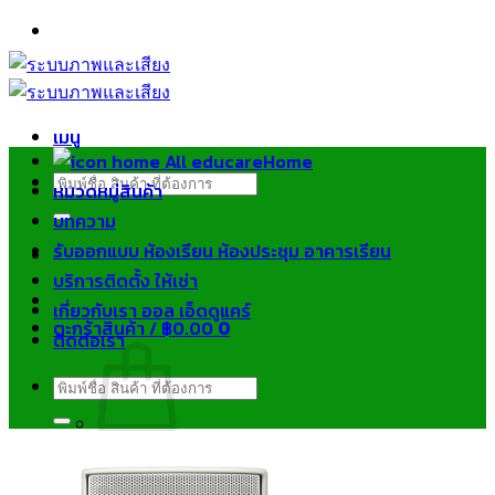
ข้าม
ไป
ยัง
เนื้อหา
เมนู
Home
ค้นหา:
หมวดหมู่สินค้า
บทความ
รับออกแบบ ห้องเรียน ห้องประชุม อาคารเรียน
บริการติดตั้ง ให้เช่า
เกี่ยวกับเรา ออล เอ็ดดูแคร์
ตะกร้าสินค้า /
฿
0.00
0
ติดต่อเรา
ค้นหา:
ไม่มีสินค้าในตะกร้า