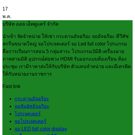
17
พ.ค.
บริษัท ออล เอ็ดดูแคร์ จำกัด
นำเข้า จัดจำหน่าย ให้เช่า กระดานอัจฉริยะ จออัจฉริยะ ทีวีทัช
สกรีนขนาดใหญ่ จอโปรเจคเตอร์ จอ Led full color โปรแกรม
สื่อการเรียนการสอน 5 กลุ่มสาระ โปรแกรม3มิติ เครื่องฉาย
ภาพสามมิติ อุปกรณ์ต่อพ่วง HDMI รับออกแบบห้องเรียน ห้อง
ประชุม เรามีราคาส่งให้กับบริษัท ตัวแทนจำหน่าย และมีเครดิต
ให้กับหน่วยงานราชการ
Fast link
กระดานอัจฉริยะ
จอสัมผัสอัจฉริยะ
โปรเจคเตอร์
จอโปรเจคเตอร์
จอ LED full color display