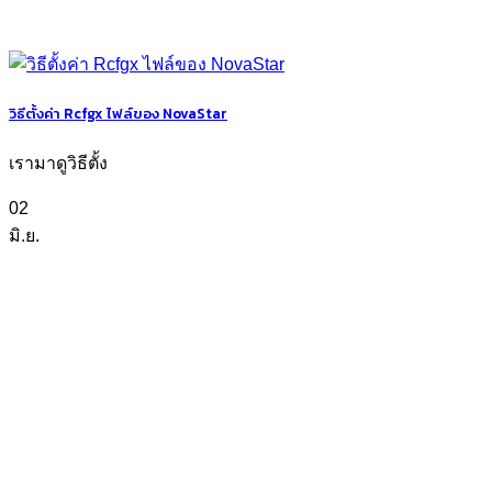
วิธีตั้งค่า Rcfgx ไฟล์ของ NovaStar
เรามาดูวิธีตั้ง
02
มิ.ย.