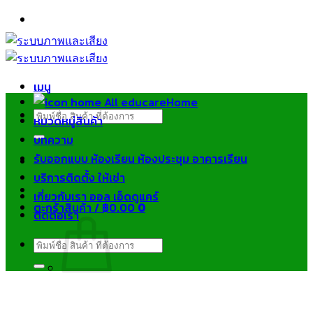
ข้าม
ไป
ยัง
เนื้อหา
เมนู
Home
ค้นหา:
หมวดหมู่สินค้า
บทความ
รับออกแบบ ห้องเรียน ห้องประชุม อาคารเรียน
บริการติดตั้ง ให้เช่า
เกี่ยวกับเรา ออล เอ็ดดูแคร์
ตะกร้าสินค้า /
฿
0.00
0
ติดต่อเรา
ค้นหา:
ไม่มีสินค้าในตะกร้า