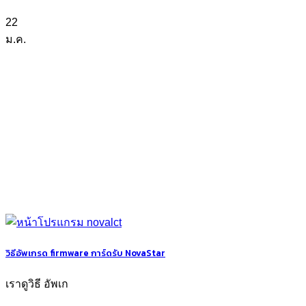
22
ม.ค.
วิธีอัพเกรด firmware การ์ดรับ NovaStar
เราดูวิธี อัพเก