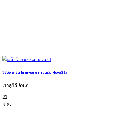
วิธีอัพเกรด firmware การ์ดรับ NovaStar
เราดูวิธี อัพเก
21
ม.ค.