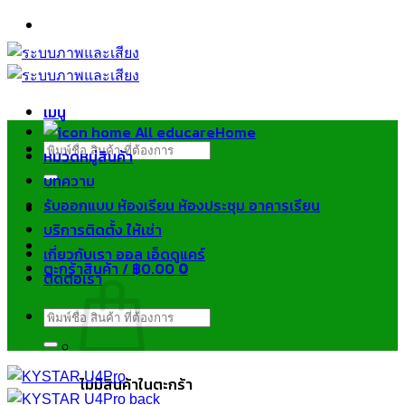
ข้าม
ไป
ยัง
เนื้อหา
เมนู
Home
ค้นหา:
หมวดหมู่สินค้า
บทความ
รับออกแบบ ห้องเรียน ห้องประชุม อาคารเรียน
บริการติดตั้ง ให้เช่า
เกี่ยวกับเรา ออล เอ็ดดูแคร์
ตะกร้าสินค้า /
฿
0.00
0
ติดต่อเรา
ค้นหา:
ไม่มีสินค้าในตะกร้า