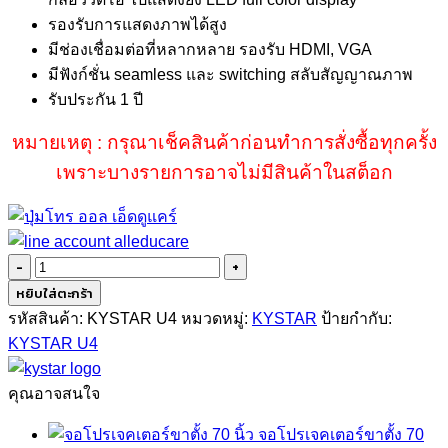
รองรับการแสดงภาพได้สูง
มีช่องเชื่อมต่อที่หลากหลาย รองรับ HDMI, VGA
มีฟังก์ชั่น seamless และ switching สลับสัญญาณภาพ
รับประกัน 1 ปี
หมายเหตุ : กรุณาเช็คสินค้าก่อนทำการสั่งซื้อทุกครั้ง
เพราะบางรายการอาจไม่มีสินค้าในสต็อก
จำนวน
KYSTAR
หยิบใส่ตะกร้า
U4
รหัสสินค้า:
KYSTAR U4
หมวดหมู่:
KYSTAR
ป้ายกำกับ:
ชิ้น
KYSTAR U4
คุณอาจสนใจ
จอโปรเจคเตอร์ขาตั้ง 70