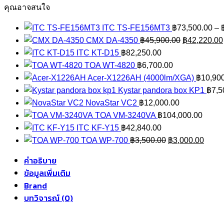
ชิ้น
คุณอาจสนใจ
ITC TS-FE156MT3
฿
73,500.00
–
Original
CMX DA-4350
฿
45,900.00
฿
42,220.00
price
ITC KT-D15
฿
82,250.00
was:
TOA WT-4820
฿
6,700.00
฿45,900.00
Acer-X1226AH (4000lm/XGA)
฿
10,90
Kystar pandora box KP1
฿
7,5
NovaStar VC2
฿
12,000.00
TOA VM-3240VA
฿
104,000.00
ITC KF-Y15
฿
42,840.00
Original
Curre
TOA WP-700
฿
3,500.00
฿
3,000.00
price
price
คำอธิบาย
was:
is:
ข้อมูลเพิ่มเติม
฿3,500.00.
฿3,00
Brand
บทวิจารณ์ (0)