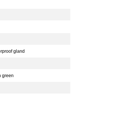
erproof gland
n green