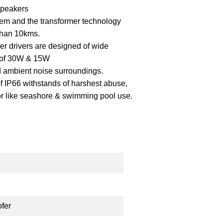
speakers
tem and the transformer technology
 than 10kms.
r drivers are designed of wide
s of 30W & 15W
 ambient noise surroundings.
f IP66 withstands of harshest abuse,
r like seashore & swimming pool use.
ofer