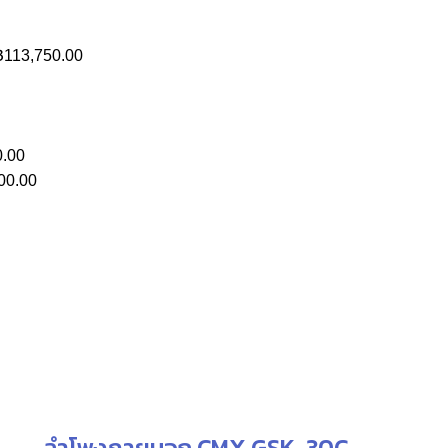
Price
฿
113,750.00
Current
range:
price
฿73,500.00
is:
through
.
฿42,220.00.
฿113,750.00
0.00
00.00
nt
0.00.
ลำโพงภายนอก CMX GSK-30C