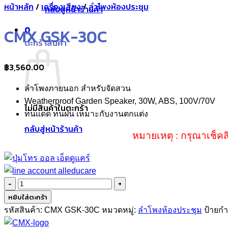
หน้าหลัก
/
เครื่องเสียง
/
ลำโพงห้องประชุม
กลับสู่หน้าร้านค้า
0
CMX GSK-30C
ตะกร้าสินค้า
฿
3,560.00
ลำโพงภายนอก สำหรับจัดสวน
Weatherproof Garden Speaker, 30W, ABS, 100V/70V
ไม่มีสินค้าในตะกร้า
ทนแดด ทนฝน เหมาะกับงานตกแต่ง
กลับสู่หน้าร้านค้า
หมายเหตุ : กรุณาเช็คส
จำนวน
CMX
หยิบใส่ตะกร้า
GSK-
รหัสสินค้า:
CMX GSK-30C
หมวดหมู่:
ลำโพงห้องประชุม
ป้ายกำ
30C