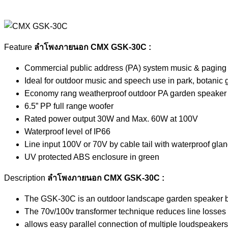
Feature
ลำโพงภายนอก CMX GSK-30C :
Commercial public address (PA) system music & paging 
Ideal for outdoor music and speech use in park, botanic
Economy rang weatherproof outdoor PA garden speaker
6.5” PP full range woofer
Rated power output 30W and Max. 60W at 100V
Waterproof level of IP66
Line input 100V or 70V by cable tail with waterproof gla
UV protected ABS enclosure in green
Description
ลำโพงภายนอก CMX GSK-30C :
The GSK-30C is an outdoor landscape garden speaker bui
The 70v/100v transformer technique reduces line losses
allows easy parallel connection of multiple loudspeakers