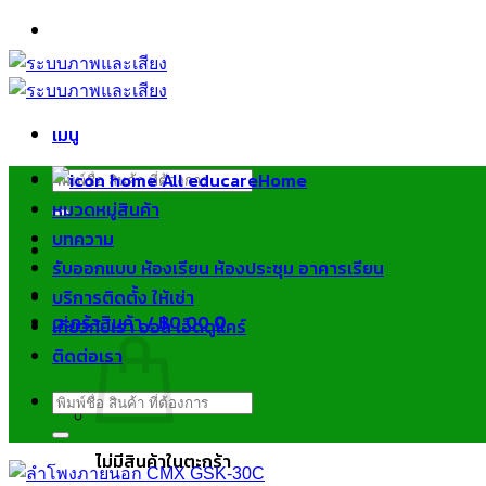
ข้าม
ไป
ยัง
เนื้อหา
เมนู
ค้นหา:
Home
หมวดหมู่สินค้า
บทความ
รับออกแบบ ห้องเรียน ห้องประชุม อาคารเรียน
บริการติดตั้ง ให้เช่า
ตะกร้าสินค้า /
฿
0.00
0
เกี่ยวกับเรา ออล เอ็ดดูแคร์
ติดต่อเรา
ค้นหา:
ไม่มีสินค้าในตะกร้า