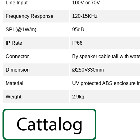
Line Input
100V or 70V
Frequency Response
120-15KHz
SPL(@1W/m)
95dB
IP Rate
IP66
Connector
By speaker cable tail with wat
Dimension
Ø250×330mm
Material
UV protected ABS enclosure i
Weight
2.9kg