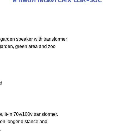
garden speaker with transformer
 garden, green area and zoo
nd
lt-in 70v/100v transformer.
 on longer distance and
,