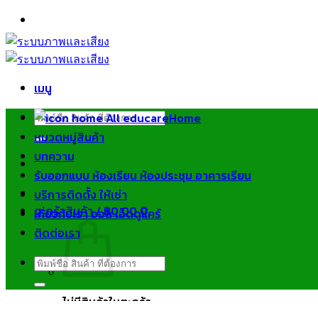
ข้าม
ไป
ยัง
เนื้อหา
เมนู
ค้นหา:
Home
หมวดหมู่สินค้า
บทความ
รับออกแบบ ห้องเรียน ห้องประชุม อาคารเรียน
บริการติดตั้ง ให้เช่า
ตะกร้าสินค้า /
฿
0.00
0
เกี่ยวกับเรา ออล เอ็ดดูแคร์
ติดต่อเรา
ค้นหา:
ไม่มีสินค้าในตะกร้า