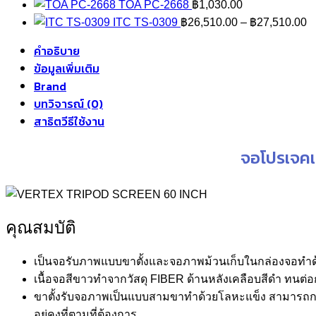
TOA PC-2668
฿
1,030.00
P
ITC TS-0309
฿
26,510.00
–
฿
27,510.00
r
คำอธิบาย
฿
ข้อมูลเพิ่มเติม
t
Brand
฿
บทวิจารณ์ (0)
สาธิตวีธีใช้งาน
จอโปรเจคเ
คุณสมบัติ
เป็นจอรับภาพแบบขาตั้งและจอภาพม้วนเก็บในกล่องจอทำ
เนื้อจอสีขาวทำจากวัสดุ FIBER ด้านหลังเคลือบสีดำ ท
ขาตั้งรับจอภาพเป็นแบบสามขาทำด้วยโลหะแข็ง สามารถกางออ
อยู่คงที่ตามที่ต้องการ