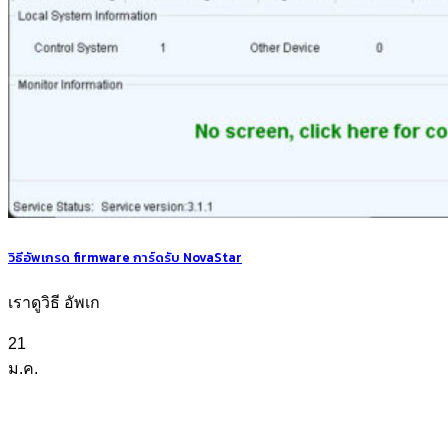
วิธีอัพเกรด firmware การ์ดรับ NovaStar
เราดูวิธี อัพเก
21
ม.ค.