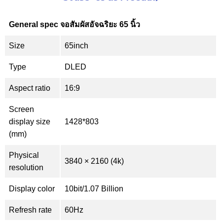
General spec จอสัมผัสอัจฉริยะ 65 นิ้ว
Size
65inch
Type
DLED
Aspect ratio
16:9
Screen
display size
1428*803
(mm)
Physical
3840 × 2160 (4k)
resolution
Display color
10bit/1.07 Billion
Refresh rate
60Hz