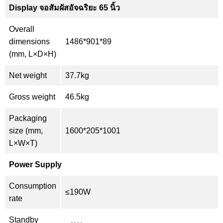
Display จอสัมผัสอัจฉริยะ 65 นิ้ว
Overall
dimensions
1486*901*89
(mm, L×D×H)
Net weight
37.7kg
Gross weight
46.5kg
Packaging
size (mm,
1600*205*1001
L×W×T)
Power Supply
Consumption
≤190W
rate
Standby