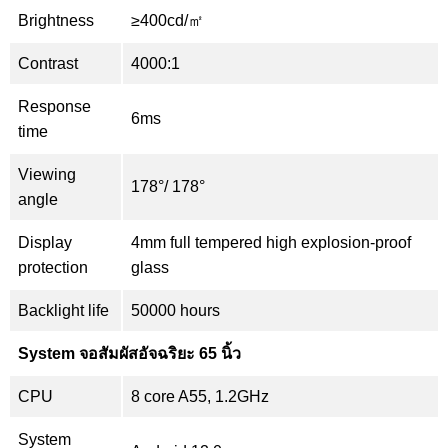
Brightness
≥400cd/㎡
Contrast
4000:1
Response
6ms
time
Viewing
178°/ 178°
angle
Display
4mm full tempered high explosion-proof
protection
glass
Backlight life
50000 hours
System จอสัมผัสอัจฉริยะ 65 นิ้ว
CPU
8 core A55, 1.2GHz
System