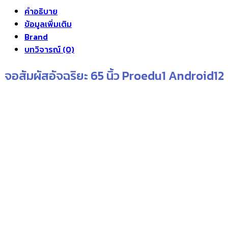
price
price
คำอธิบาย
was:
is:
ข้อมูลเพิ่มเติม
฿74,900.00.
฿65,900.00.
Brand
บทวิจารณ์ (0)
จอสัมผัสอัจฉริยะ 65 นิ้ว Proedu1 Android12