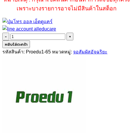
เพราะบางรายการอาจไม่มีสินค้าในสต็อก
จำนวน
จอ
หยิบใส่ตะกร้า
สัมผัส
รหัสสินค้า:
Proedu1-65
หมวดหมู่:
จอสัมผัสอัจฉริยะ
อัจฉริยะ
65
นิ้ว
Proedu1
ชิ้น