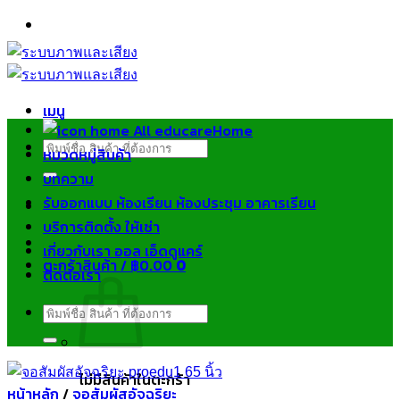
ข้าม
ไป
ยัง
เนื้อหา
เมนู
Home
ค้นหา:
หมวดหมู่สินค้า
บทความ
รับออกแบบ ห้องเรียน ห้องประชุม อาคารเรียน
บริการติดตั้ง ให้เช่า
เกี่ยวกับเรา ออล เอ็ดดูแคร์
ตะกร้าสินค้า /
฿
0.00
0
ติดต่อเรา
ค้นหา:
ไม่มีสินค้าในตะกร้า
หน้าหลัก
/
จอสัมผัสอัจฉริยะ