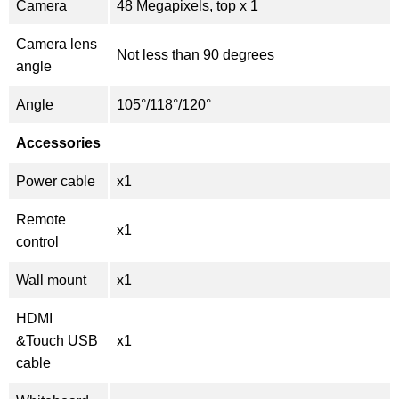
Camera
48 Megapixels, top x 1
Camera lens
Not less than 90 degrees
angle
Angle
105°/118°/120°
Accessories
Power cable
x1
Remote
x1
control
Wall mount
x1
HDMI
&Touch USB
x1
cable