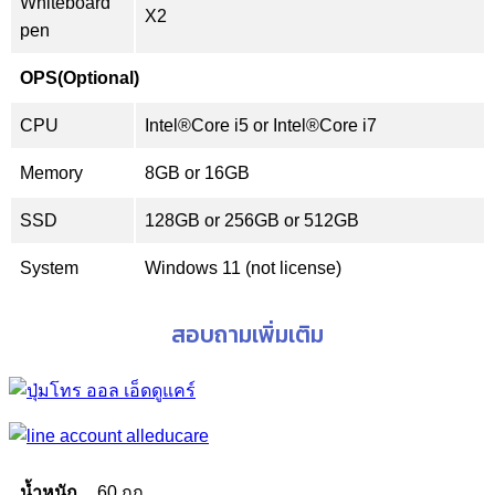
Whiteboard
X2
pen
OPS(Optional)
CPU
Intel®Core i5 or Intel®Core i7
Memory
8GB or 16GB
SSD
128GB or 256GB or 512GB
System
Windows 11 (not license)
สอบถามเพิ่มเติม
น้ำหนัก
60 กก.