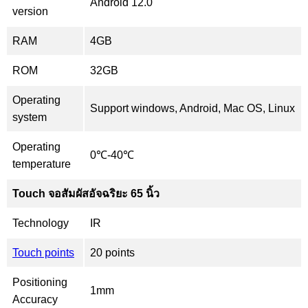
Android 12.0
version
RAM
4GB
ROM
32GB
Operating
Support windows, Android, Mac OS, Linux
system
Operating
0℃-40℃
temperature
Touch จอสัมผัสอัจฉริยะ 65 นิ้ว
Technology
IR
Touch points
20 points
Positioning
1mm
Accuracy