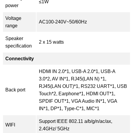
≤1W
power
Voltage
AC100-240V~50/60Hz
range
Speaker
2 x 15 watts
specification
Connectivity
HDMI IN 2.0*1, USB-A 2.0*1, USB-A
3.0*2, AV IN*1, RJ45(LAN N) *1,
RJ45(LAN OUT)*1, RS232 UART*1, USB
Back port
Touch*2, Earphone*1, HDMI OUT*1,
SPDIF OUT*1, VGA Audio IN*1, VGA
IN*1, DP*1, Type-C*1, MIC*1
Support IEEE 802.11 a/b/g/n/ac/ax,
WIFI
2.4GHz/ 5GHz