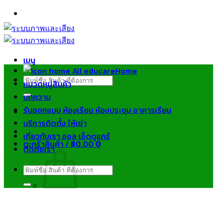
ข้าม
ไป
ยัง
เนื้อหา
เมนู
Home
ค้นหา:
หมวดหมู่สินค้า
บทความ
รับออกแบบ ห้องเรียน ห้องประชุม อาคารเรียน
บริการติดตั้ง ให้เช่า
เกี่ยวกับเรา ออล เอ็ดดูแคร์
ตะกร้าสินค้า /
฿
0.00
0
ติดต่อเรา
ค้นหา:
ไม่มีสินค้าในตะกร้า