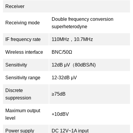
Receiver
Double frequency conversion
Receiving mode
superheterodyne
IF frequency rate
110MHz，10.7MHz
Wireless interface
BNC/50Ω
Sensitivity
12dB μV（80dBS/N)
Sensitivity range
12-32dB μV
Discrete
≥75dB
suppression
Maximum output
+10dBV
level
Power supply
DC 12V~1A input