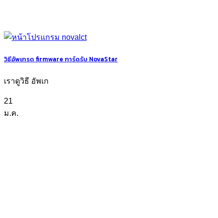
วิธีอัพเกรด firmware การ์ดรับ NovaStar
เราดูวิธี อัพเก
21
ม.ค.