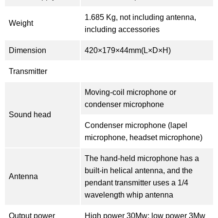
1.685 Kg, not including antenna,
Weight
including accessories
Dimension
420×179×44mm(L×D×H)
Transmitter
Moving-coil microphone or
condenser microphone
Sound head
Condenser microphone (lapel
microphone, headset microphone)
The hand-held microphone has a
built-in helical antenna, and the
Antenna
pendant transmitter uses a 1/4
wavelength whip antenna
Output power
High power 30Mw; low power 3Mw