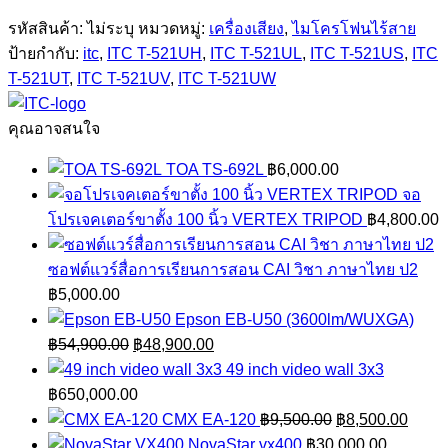
รหัสสินค้า:
ไม่ระบุ
หมวดหมู่:
เครื่องเสียง
,
ไมโครโฟนไร้สาย
ป้ายกำกับ:
itc
,
ITC T-521UH
,
ITC T-521UL
,
ITC T-521US
,
ITC
T-521UT
,
ITC T-521UV
,
ITC T-521UW
คุณอาจสนใจ
TOA TS-692L
฿
6,000.00
จอ
โปรเจคเตอร์ขาตั้ง 100 นิ้ว VERTEX TRIPOD
฿
4,800.00
ซอฟต์แวร์สื่อการเรียนการสอน CAI วิชา ภาษาไทย ป2
฿
5,000.00
Epson EB-U50 (3600lm/WUXGA)
Original
Current
฿
54,900.00
฿
48,900.00
price
price
49 inch video wall 3x3
was:
is:
฿
650,000.00
฿54,900.00.
฿48,900.00.
Original
Curre
CMX EA-120
฿
9,500.00
฿
8,500.00
price
price
NovaStar vx400
฿
30,000.00