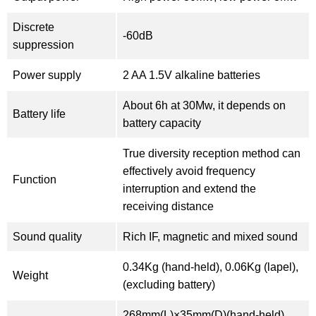
Discrete
-60dB
suppression
Power supply
2 AA 1.5V alkaline batteries
About 6h at 30Mw, it depends on
Battery life
battery capacity
True diversity reception method can
effectively avoid frequency
Function
interruption and extend the
receiving distance
Sound quality
Rich IF, magnetic and mixed sound
0.34Kg (hand-held), 0.06Kg (lapel),
Weight
(excluding battery)
268mm(L)×35mm(D)(hand-held),