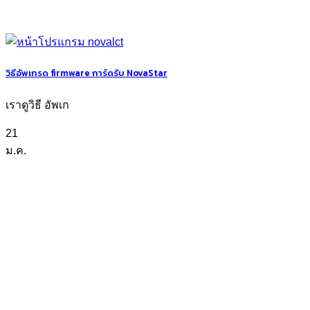
วิธีอัพเกรด firmware การ์ดรับ NovaStar
เราดูวิธี อัพเก
21
ม.ค.