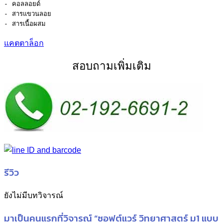
- คอลลอยด์

- สารแขวนลอย

แคตตาล็อก
สอบถามเพิ่มเติม
รีวิว
ยังไม่มีบทวิจารณ์
มาเป็นคนแรกที่วิจารณ์ “ซอฟต์แวร์ วิทยาศาสตร์ ม1 แบบ