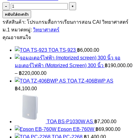
จำนวน
ซอฟต์แวร์
หยิบใส่ตะกร้า
วิทยาศาสตร์
รหัสสินค้า:
โปรแกรมสื่อการเรียนการสอน CAI วิทยาศาสตร์
ม1
ม.1
หมวดหมู่:
วิทยาศาสตร์
แบบ
คุณอาจสนใจ
CAI
TOA TS-923
฿
6,000.00
ชิ้น
จอ
มอเตอร์ไฟฟ้า (Motorized Screen) 300 นิ้ว
฿
190,000.00
Price
–
฿
220,000.00
range:
TOA TZ-406BWP AS
฿190,000.00
฿
4,100.00
through
฿220,000.00
TOA BS-P1030W AS
฿
7,200.00
Epson EB-760W
฿
69,900.00
TOA PC-2268
฿
1,400.00