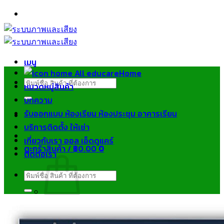
ข้าม
ไป
ยัง
เนื้อหา
เมนู
Home
ค้นหา:
หมวดหมู่สินค้า
บทความ
รับออกแบบ ห้องเรียน ห้องประชุม อาคารเรียน
บริการติดตั้ง ให้เช่า
เกี่ยวกับเรา ออล เอ็ดดูแคร์
ตะกร้าสินค้า /
฿
0.00
0
ติดต่อเรา
ค้นหา:
ไม่มีสินค้าในตะกร้า