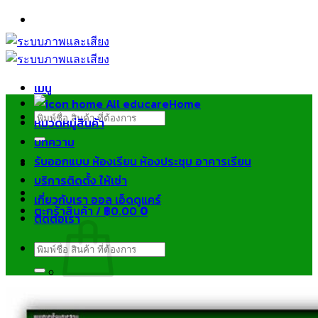
ข้าม
ไป
ยัง
เนื้อหา
เมนู
Home
ค้นหา:
หมวดหมู่สินค้า
บทความ
รับออกแบบ ห้องเรียน ห้องประชุม อาคารเรียน
บริการติดตั้ง ให้เช่า
เกี่ยวกับเรา ออล เอ็ดดูแคร์
ตะกร้าสินค้า /
฿
0.00
0
ติดต่อเรา
ค้นหา:
ไม่มีสินค้าในตะกร้า