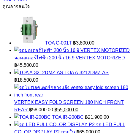
เรียน
คุณอาจสนใจ
การ
สอน
CAI
วิทยาศาสตร์
ป1
TOA C-001T
฿
3,800.00
ชิ้น
จอมอเตอร์ไฟฟ้า 200 นิ้ว 16:9 VERTEX MOTORIZED
฿
45,500.00
TOA A-3212DMZ-AS
฿
18,500.00
VERTEX EASY FOLD SCREEN 180 INCH FRONT
Original
Current
REAR
฿
58,000.00
฿
55,000.00
price
price
TOA IR-200BC
฿
21,900.00
was:
is:
จอ LED FULL
฿58,000.00.
฿55,000.00.
COLOR DISPLAY P2 ภายใน
฿
65,000.00