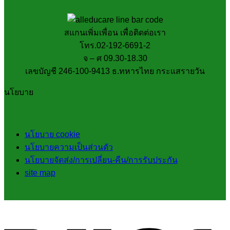
สแกนเพิ่มเพื่อน เพื่อติดต่อเรา
โทร.02-192-6691-2
จ – ศ 09.30-18.30
เลขบัญชี 246-100-9413 ธ.ทหารไทย กระแสรายวัน
นโยบาย
นโยบาย cookie
นโยบายความเป็นส่วนตัว
นโยบายจัดส่ง/การเปลี่ยน-คืน/การรับประกัน
site map
V