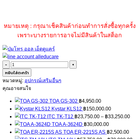
หมายเหตุ : กรุณาเช็คสินค้าก่อนทำการสั่งซื้อทุกครั้ง
เพราะบางรายการอาจไม่มีสินค้าในสต็อก
จำนวน
TOA
หยิบใส่ตะกร้า
IR-
หมวดหมู่:
อุปกรณ์เสริมอื่นๆ
520R
คุณอาจสนใจ
ชิ้น
TOA GS-302
฿
4,950.00
Kystar KLS12
฿
150,000.00
Pric
ITC TK-T12
฿
23,750.00
–
฿
33,250.00
rang
TOA A-3624D
฿
30,000.00
฿23
TOA ER-2215S AS
฿
2,500.00