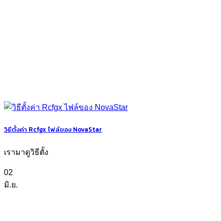
วิธีตั้งค่า Rcfgx ไฟล์ของ NovaStar
เรามาดูวิธีตั้ง
02
มิ.ย.