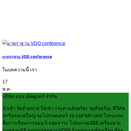
มาตราฐาน VDO conference
ในบทความนี้ เรา
17
พ.ค.
บริษัท ออล เอ็ดดูแคร์ จำกัด
นำเข้า จัดจำหน่าย ให้เช่า กระดานอัจฉริยะ จออัจฉริยะ ทีวีทัช
สกรีนขนาดใหญ่ จอโปรเจคเตอร์ จอ Led full color โปรแกรม
สื่อการเรียนการสอน 5 กลุ่มสาระ โปรแกรม3มิติ เครื่องฉาย
ภาพสามมิติ อุปกรณ์ต่อพ่วง HDMI รับออกแบบห้องเรียน ห้อง