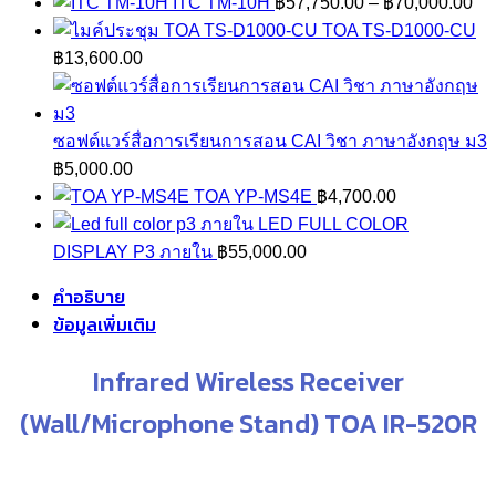
thr
Pr
ITC TM-10H
฿
57,750.00
–
฿
70,000.00
฿33
ra
TOA TS-D1000-CU
฿5
฿
13,600.00
th
฿7
ซอฟต์แวร์สื่อการเรียนการสอน CAI วิชา ภาษาอังกฤษ ม3
฿
5,000.00
TOA YP-MS4E
฿
4,700.00
LED FULL COLOR
DISPLAY P3 ภายใน
฿
55,000.00
คำอธิบาย
ข้อมูลเพิ่มเติม
Infrared Wireless Receiver
(Wall/Microphone Stand) TOA IR-520R