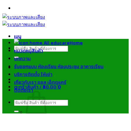
ข้าม
ไป
ยัง
เนื้อหา
เมนู
Home
ค้นหา:
หมวดหมู่สินค้า
บทความ
รับออกแบบ ห้องเรียน ห้องประชุม อาคารเรียน
บริการติดตั้ง ให้เช่า
เกี่ยวกับเรา ออล เอ็ดดูแคร์
ตะกร้าสินค้า /
฿
0.00
0
ติดต่อเรา
ค้นหา:
ไม่มีสินค้าในตะกร้า