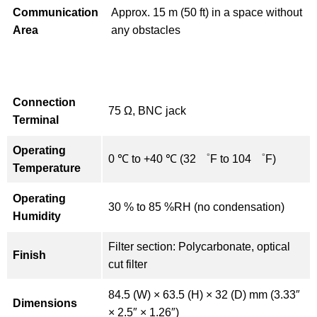
Communication
Approx. 15 m (50 ft) in a space without
Area
any obstacles
Connection
75 Ω, BNC jack
Terminal
Operating
0 ℃ to +40 ℃ (32 ゜F to 104 ゜F)
Temperature
Operating
30 % to 85 %RH (no condensation)
Humidity
Filter section: Polycarbonate, optical
Finish
cut filter
84.5 (W) × 63.5 (H) × 32 (D) mm (3.33″
Dimensions
× 2.5″ × 1.26″)