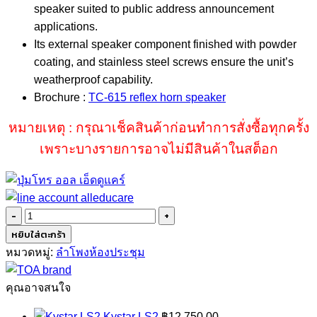
speaker suited to public address announcement
applications.
Its external speaker component finished with powder
coating, and stainless steel screws ensure the unit’s
weatherproof capability.
Brochure :
TC-615 reflex horn speaker
หมายเหตุ : กรุณาเช็คสินค้าก่อนทำการสั่งซื้อทุกครั้ง
เพราะบางรายการอาจไม่มีสินค้าในสต็อก
จำนวน
TOA
หยิบใส่ตะกร้า
TC-
หมวดหมู่:
ลำโพงห้องประชุม
615
ชิ้น
คุณอาจสนใจ
Kystar LS2
฿
12,750.00