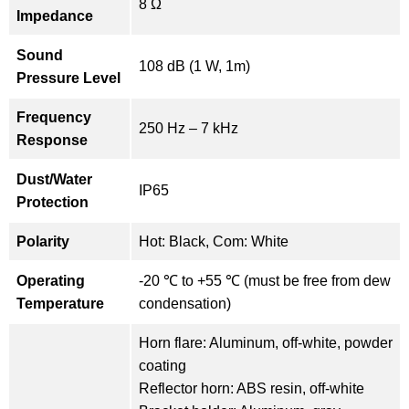
8 Ω
Impedance
Sound
108 dB (1 W, 1m)
Pressure Level
Frequency
250 Hz – 7 kHz
Response
Dust/Water
IP65
Protection
Polarity
Hot: Black, Com: White
Operating
-20 ℃ to +55 ℃ (must be free from dew
Temperature
condensation)
Horn flare: Aluminum, off-white, powder
coating
Reflector horn: ABS resin, off-white