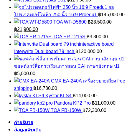
จอ
โปรเจคเตอร์ไฟฟ้า 250 นิ้ว 16:9 Proedu1
฿
145,000.00
TOA WT-D5800
฿
23,500.00
Original
Current
฿
21,900.00
price
price
TOA ER-1215S
฿
3,300.00
was:
is:
฿23,500.00.
฿21,900.00.
Interwrite Dual board 79 inch
฿
120,000.00
ซอฟต์แวร์สื่อการเรียนการสอน CAI ภาษาอังกฤษ ป1
฿
5,000.00
CMX EA-240A เครื่องขยายเสียง free
shipping
฿
16,730.00
Kystar KLS4
฿
14,000.00
Pandora KP2 Pro
฿
11,000.00
TOA FB-150W
฿
72,300.00
คำอธิบาย
ข้อมูลเพิ่มเติม