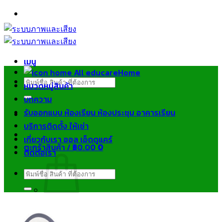
ข้าม
ไป
ยัง
เนื้อหา
เมนู
Home
ค้นหา:
หมวดหมู่สินค้า
บทความ
รับออกแบบ ห้องเรียน ห้องประชุม อาคารเรียน
บริการติดตั้ง ให้เช่า
เกี่ยวกับเรา ออล เอ็ดดูแคร์
ตะกร้าสินค้า /
฿
0.00
0
ติดต่อเรา
ค้นหา:
ไม่มีสินค้าในตะกร้า