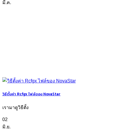
มี.ค.
วิธีตั้งค่า Rcfgx ไฟล์ของ NovaStar
เรามาดูวิธีตั้ง
02
มิ.ย.