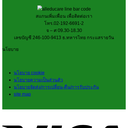
สแกนเพิ่มเพื่อน เพื่อติดต่อเรา
โทร.02-192-6691-2
จ – ศ 09.30-18.30
เลขบัญชี 246-100-9413 ธ.ทหารไทย กระแสรายวัน
นโยบาย
นโยบาย cookie
นโยบายความเป็นส่วนตัว
นโยบายจัดส่ง/การเปลี่ยน-คืน/การรับประกัน
site map
V