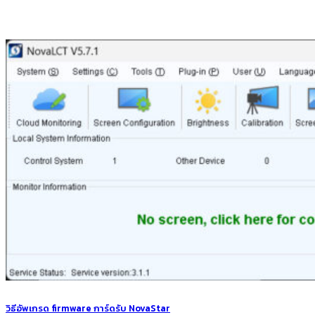
วิธีอัพเกรด firmware การ์ดรับ NovaStar