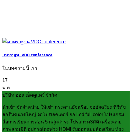
มาตราฐาน VDO conference
ในบทความนี้ เรา
17
พ.ค.
บริษัท ออล เอ็ดดูแคร์ จำกัด
นำเข้า จัดจำหน่าย ให้เช่า กระดานอัจฉริยะ จออัจฉริยะ ทีวีทัช
สกรีนขนาดใหญ่ จอโปรเจคเตอร์ จอ Led full color โปรแกรม
สื่อการเรียนการสอน 5 กลุ่มสาระ โปรแกรม3มิติ เครื่องฉาย
ภาพสามมิติ อุปกรณ์ต่อพ่วง HDMI รับออกแบบห้องเรียน ห้อง