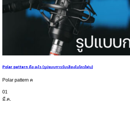
Polar pattern คือ อะไร (รูปแบบการรับเสียงไมโครโฟน)
Polar pattern ค
01
มี.ค.