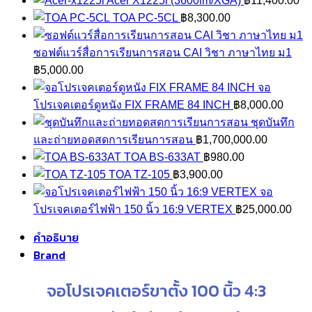
Acer X1225i (3600lm/XGA)
฿
11,400.00
฿22,000.00
TOA PC-5CL
฿
8,300.00
through
฿24,000.00
ซอฟต์แวร์สื่อการเรียนการสอน CAI วิชา ภาษาไทย ม1
฿
5,000.00
จอ
โปรเจคเตอร์ดูหนัง FIX FRAME 84 INCH
฿
8,000.00
ชุดบันทึก
และถ่ายทอดสดการเรียนการสอน
฿
1,700,000.00
TOA BS-633AT
฿
980.00
TOA TZ-105
฿
3,900.00
จอ
โปรเจคเตอร์ไฟฟ้า 150 นิ้ว 16:9 VERTEX
฿
25,000.00
คำอธิบาย
Brand
จอโปรเจคเตอร์ขาตั้ง 100 นิ้ว 4:3