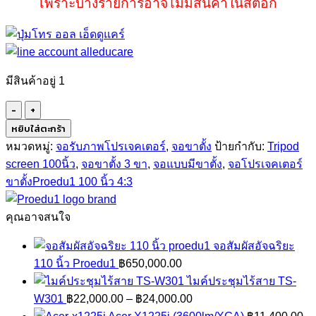
เพราะบางรายการอาจไม่มีสินค้าในสต็อก
มีสินค้าอยู่ 1
จำนวน
จอ
หยิบใส่ตะกร้า
โปรเจคเตอร์
หมวดหมู่:
จอรับภาพโปรเจคเตอร์
,
จอขาตั้ง
ป้ายกำกับ:
Tripod
ขา
screen 100นิ้ว
,
จอขาตั้ง 3 ขา
,
จอแบบมีขาตั้ง
,
จอโปรเจคเตอร์
ตั้ง
ขาตั้งProedu1 100 นิ้ว 4:3
100
นิ้ว
คุณอาจสนใจ
4:3
จอสัมผัสอัจฉริยะ
Proedu1
110 นิ้ว Proedu1
฿
650,000.00
ชิ้น
ไมค์ประชุมไร้สาย TS-
Price
W301
฿
22,000.00
–
฿
24,000.00
range: