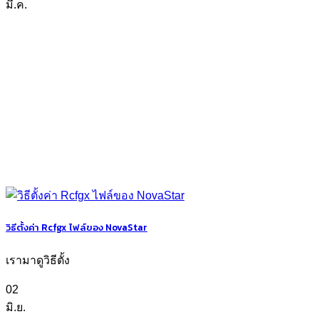
มี.ค.
วิธีตั้งค่า Rcfgx ไฟล์ของ NovaStar
เรามาดูวิธีตั้ง
02
มิ.ย.