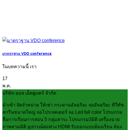
มาตราฐาน VDO conference
ในบทความนี้ เรา
17
พ.ค.
บริษัท ออล เอ็ดดูแคร์ จำกัด
นำเข้า จัดจำหน่าย ให้เช่า กระดานอัจฉริยะ จออัจฉริยะ ทีวีทัช
สกรีนขนาดใหญ่ จอโปรเจคเตอร์ จอ Led full color โปรแกรม
สื่อการเรียนการสอน 5 กลุ่มสาระ โปรแกรม3มิติ เครื่องฉาย
ภาพสามมิติ อุปกรณ์ต่อพ่วง HDMI รับออกแบบห้องเรียน ห้อง