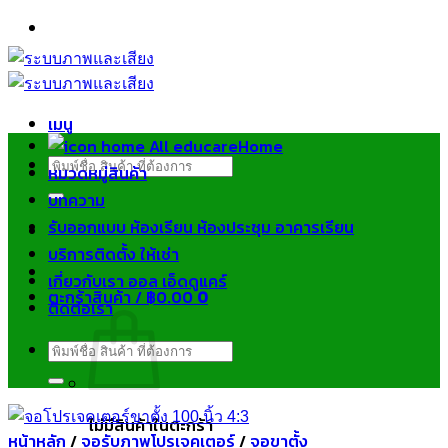
ข้าม
ไป
ยัง
เนื้อหา
เมนู
Home
ค้นหา:
หมวดหมู่สินค้า
บทความ
รับออกแบบ ห้องเรียน ห้องประชุม อาคารเรียน
บริการติดตั้ง ให้เช่า
เกี่ยวกับเรา ออล เอ็ดดูแคร์
ตะกร้าสินค้า /
฿
0.00
0
ติดต่อเรา
ค้นหา:
ไม่มีสินค้าในตะกร้า
หน้าหลัก
/
จอรับภาพโปรเจคเตอร์
/
จอขาตั้ง