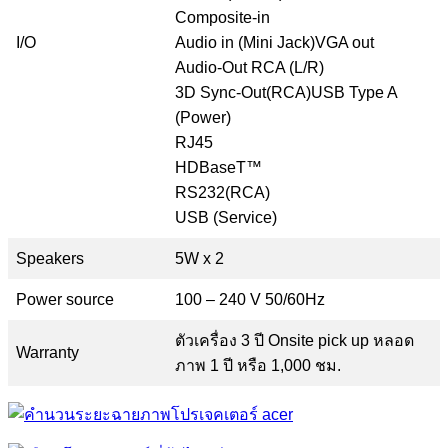
Composite-in
I/O
Audio in (Mini Jack)VGA out
Audio-Out RCA (L/R)
3D Sync-Out(RCA)USB Type A
(Power)
RJ45
HDBaseT™
RS232(RCA)
USB (Service)
Speakers
5W x 2
Power source
100 – 240 V 50/60Hz
ตัวเครื่อง 3 ปี Onsite pick up หลอด
Warranty
ภาพ 1 ปี หรือ 1,000 ชม.