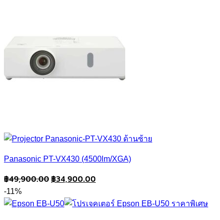
฿37,900.00.
฿29,900.00.
Panasonic PT-VX430 (4500lm/XGA)
Original
Current
฿
49,900.00
฿
34,900.00
price
price
-11%
was:
is:
฿49,900.00.
฿34,900.00.