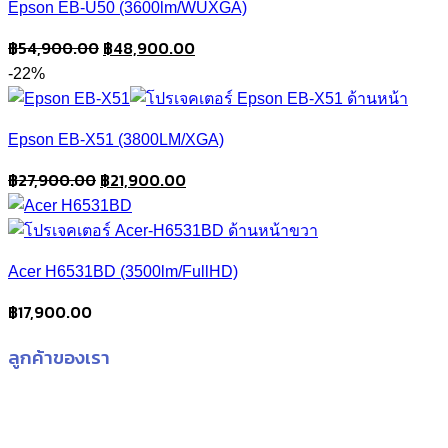
Epson EB-U50 (3600lm/WUXGA)
Original
Current
฿
54,900.00
฿
48,900.00
price
price
-22%
was:
is:
฿54,900.00.
฿48,900.00.
Epson EB-X51 (3800LM/XGA)
Original
Current
฿
27,900.00
฿
21,900.00
price
price
was:
is:
฿27,900.00.
฿21,900.00.
Acer H6531BD (3500lm/FullHD)
฿
17,900.00
ลูกค้าของเรา