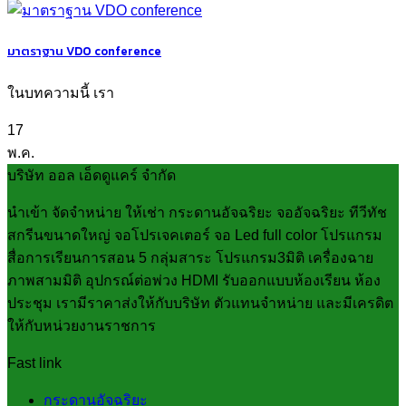
มาตราฐาน VDO conference
ในบทความนี้ เรา
17
พ.ค.
บริษัท ออล เอ็ดดูแคร์ จำกัด
นำเข้า จัดจำหน่าย ให้เช่า กระดานอัจฉริยะ จออัจฉริยะ ทีวีทัช
สกรีนขนาดใหญ่ จอโปรเจคเตอร์ จอ Led full color โปรแกรม
สื่อการเรียนการสอน 5 กลุ่มสาระ โปรแกรม3มิติ เครื่องฉาย
ภาพสามมิติ อุปกรณ์ต่อพ่วง HDMI รับออกแบบห้องเรียน ห้อง
ประชุม เรามีราคาส่งให้กับบริษัท ตัวแทนจำหน่าย และมีเครดิต
ให้กับหน่วยงานราชการ
Fast link
กระดานอัจฉริยะ