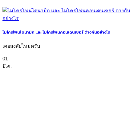
ไมโครโฟนไดนามิก และ ไมโครโฟนคอนเดนเซอร์ ต่างกันอย่างไร
เคยสงสัยไหมครับ
01
มี.ค.