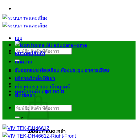
ข้าม
ไป
ยัง
เนื้อหา
เมนู
Home
ค้นหา:
หมวดหมู่สินค้า
บทความ
รับออกแบบ ห้องเรียน ห้องประชุม อาคารเรียน
บริการติดตั้ง ให้เช่า
เกี่ยวกับเรา ออล เอ็ดดูแคร์
ตะกร้าสินค้า /
฿
0.00
0
ติดต่อเรา
ค้นหา:
ไม่มีสินค้าในตะกร้า