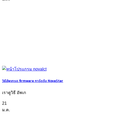
วิธีอัพเกรด firmware การ์ดรับ NovaStar
เราดูวิธี อัพเก
21
ม.ค.