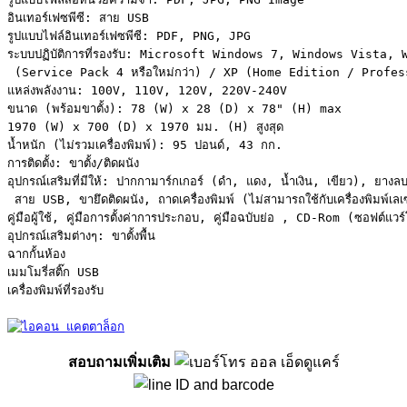
อินเทอร์เฟซพีซี: สาย USB

รูปแบบไฟล์อินเทอร์เฟซพีซี: PDF, PNG, JPG

ระบบปฏิบัติการที่รองรับ: Microsoft Windows 7, Windows Vista,
 (Service Pack 4 หรือใหม่กว่า) / XP (Home Edition / Profess
แหล่งพลังงาน: 100V, 110V, 120V, 220V-240V

ขนาด (พร้อมขาตั้ง): 78 (W) x 28 (D) x 78" (H) max

1970 (W) x 700 (D) x 1970 มม. (H) สูงสุด

น้ำหนัก (ไม่รวมเครื่องพิมพ์): 95 ปอนด์, 43 กก.

การติดตั้ง: ขาตั้ง/ติดผนัง

อุปกรณ์เสริมที่มีให้: ปากกามาร์กเกอร์ (ดำ, แดง, น้ำเงิน, เขียว), ยาง
 สาย USB, ขายึดติดผนัง, ถาดเครื่องพิมพ์ (ไม่สามารถใช้กับเครื่องพิมพ์เ
คู่มือผู้ใช้, คู่มือการตั้งค่าการประกอบ, คู่มือฉบับย่อ , CD-Rom (ซอฟต์แวร์โ
อุปกรณ์เสริมต่างๆ: ขาตั้งพื้น

ฉากกั้นห้อง

เมมโมรี่สติ๊ก USB

เครื่องพิมพ์ที่รองรับ

สอบถามเพิ่มเติม