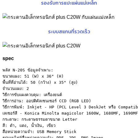
รองรับการแปะแผ่นแม่เหล็ก
ระบบสแกนที่รวดเร็ว
spec
พลัส N-20S ข้อมูลจำเพาะ:

ขนาดแผง: 51 (W) x 36" (H)

พื้นที่ที่อ่านได้: 50 (กว้าง) x 35" (สูง)

จำนวนแผง: 2

วิธีการขับแผงควบคุม: เครื่องยนต์

วิธีการอ่าน: ออปติคัลเซนเซอร์ CCD (RGB LED)

วิธีการพิมพ์: Inkjet - HP (PCL Level 3 DeskJet หรือ Compatib
เลเซอร์สี - Konica Minolta magicolor 1600W, 1680MF, 1690MF (
กระดาษ: กระดาษธรรมดาขนาด Letter

สี: ดำ, แดง, น้ำเงิน, เขียว

สื่อหน่วยความจำ: USB Memory Stick

รูปแบบไฟล์สื่อหน่วยความจำ: PDF, JPG, PNG Image
