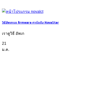
วิธีอัพเกรด firmware การ์ดรับ NovaStar
เราดูวิธี อัพเก
21
ม.ค.