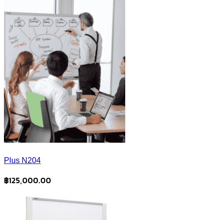
price
price
was:
is:
฿66,900.00.
฿63,500.00.
Plus N204
฿
125,000.00