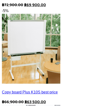
Original
Current
฿
72,900.00
฿
69,900.00
price
price
-5%
was:
is:
฿72,900.00.
฿69,900.00.
Copy board Plus K10S best price
Original
Current
฿
66,900.00
฿
63,500.00