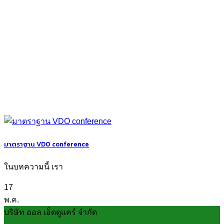
มาตราฐาน VDO conference
ในบทความนี้ เรา
17
พ.ค.
บริษัท ออล เอ็ดดูแคร์ จำกัด