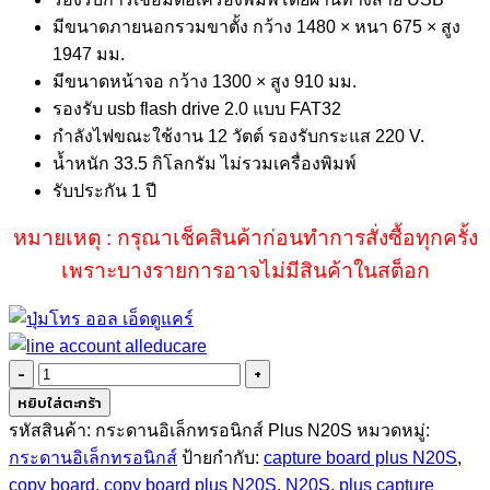
มีขนาดภายนอกรวมขาตั้ง กว้าง 1480 × หนา 675 × สูง
1947 มม.
มีขนาดหน้าจอ กว้าง 1300 × สูง 910 มม.
รองรับ usb flash drive 2.0 แบบ FAT32
กำลังไฟขณะใช้งาน 12 วัตต์ รองรับกระแส 220 V.
น้ำหนัก 33.5 กิโลกรัม ไม่รวมเครื่องพิมพ์
รับประกัน 1 ปี
หมายเหตุ : กรุณาเช็คสินค้าก่อนทำการสั่งซื้อทุกครั้ง
เพราะบางรายการอาจไม่มีสินค้าในสต็อก
จำนวน
Plus
หยิบใส่ตะกร้า
N20S
รหัสสินค้า:
กระดานอิเล็กทรอนิกส์ Plus N20S
หมวดหมู่:
ชิ้น
กระดานอิเล็กทรอนิกส์
ป้ายกำกับ:
capture board plus N20S
,
copy board
,
copy board plus N20S
,
N20S
,
plus capture