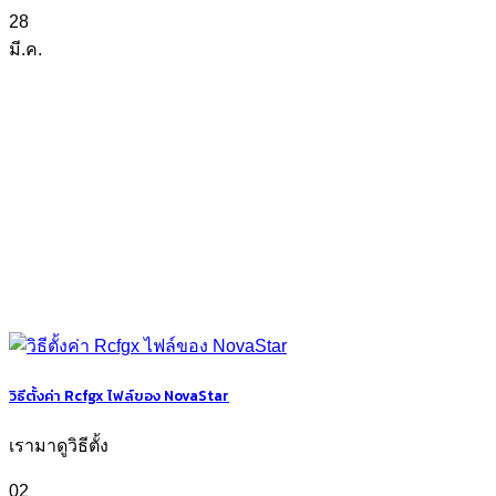
28
มี.ค.
วิธีตั้งค่า Rcfgx ไฟล์ของ NovaStar
เรามาดูวิธีตั้ง
02