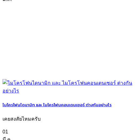
ไมโครโฟนไดนามิก และ ไมโครโฟนคอนเดนเซอร์ ต่างกันอย่างไร
เคยสงสัยไหมครับ
01
มี.ค.