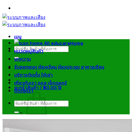
ข้าม
ไป
ยัง
เนื้อหา
เมนู
Home
ค้นหา:
หมวดหมู่สินค้า
บทความ
รับออกแบบ ห้องเรียน ห้องประชุม อาคารเรียน
บริการติดตั้ง ให้เช่า
เกี่ยวกับเรา ออล เอ็ดดูแคร์
ตะกร้าสินค้า /
฿
0.00
0
ติดต่อเรา
ค้นหา:
ไม่มีสินค้าในตะกร้า