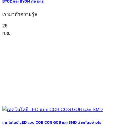
BYOD และ BYOM คือ อะไร
เรามาทำความรู้จ
26
ก.ย.
เทคโนโลยี LED แบบ COB COG GOB และ SMD ต่างกันอย่างไร