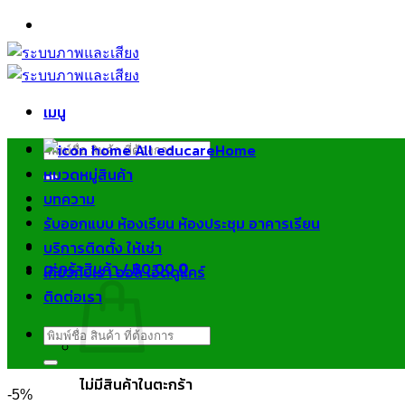
ข้าม
ไป
ยัง
เนื้อหา
เมนู
ค้นหา:
Home
หมวดหมู่สินค้า
บทความ
รับออกแบบ ห้องเรียน ห้องประชุม อาคารเรียน
บริการติดตั้ง ให้เช่า
ตะกร้าสินค้า /
฿
0.00
0
เกี่ยวกับเรา ออล เอ็ดดูแคร์
ติดต่อเรา
ค้นหา:
ไม่มีสินค้าในตะกร้า
-5%