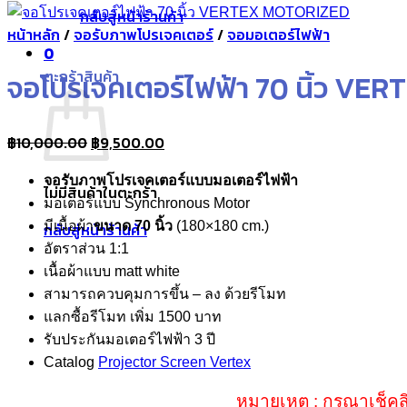
กลับสู่หน้าร้านค้า
หน้าหลัก
/
จอรับภาพโปรเจคเตอร์
/
จอมอเตอร์ไฟฟ้า
0
ตะกร้าสินค้า
จอโปรเจคเตอร์ไฟฟ้า 70 นิ้ว V
Original
Current
฿
10,000.00
฿
9,500.00
price
price
จอรับภาพโปรเจคเตอร์แบบมอเตอร์ไฟฟ้า
was:
is:
ไม่มีสินค้าในตะกร้า
มอเตอร์แบบ Synchronous Motor
฿10,000.00.
฿9,500.00.
มีเนื้อผ้า
ขนาด 70 นิ้ว
(180×180 cm.)
กลับสู่หน้าร้านค้า
อัตราส่วน 1:1
เนื้อผ้าแบบ matt white
สามารถควบคุมการขึ้น – ลง ด้วยรีโมท
แลกซื้อรีโมท เพิ่ม 1500 บาท
รับประกันมอเตอร์ไฟฟ้า 3 ปี
Catalog
Projector Screen Vertex
หมายเหตุ : กรุณาเช็คส