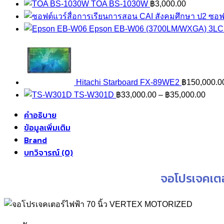
TOA BS-1030W
฿
3,000.00
ซอฟ
Epson EB-W06 (3700LM/WXGA) 3LCD
Hitachi Starboard FX-89WE2
฿
150,000.0
Price
TS-W301D
฿
33,000.00
–
฿
35,000.00
range
คำอธิบาย
฿33,
ข้อมูลเพิ่มเติม
thro
Brand
฿35,
บทวิจารณ์ (0)
จอโปรเจคเตอ