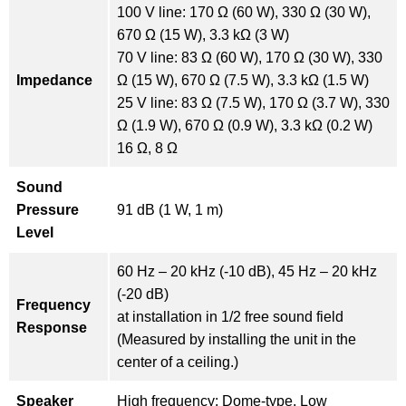
100 V line: 170 Ω (60 W), 330 Ω (30 W),
670 Ω (15 W), 3.3 kΩ (3 W)
70 V line: 83 Ω (60 W), 170 Ω (30 W), 330
Impedance
Ω (15 W), 670 Ω (7.5 W), 3.3 kΩ (1.5 W)
25 V line: 83 Ω (7.5 W), 170 Ω (3.7 W), 330
Ω (1.9 W), 670 Ω (0.9 W), 3.3 kΩ (0.2 W)
16 Ω, 8 Ω
Sound
Pressure
91 dB (1 W, 1 m)
Level
60 Hz – 20 kHz (-10 dB), 45 Hz – 20 kHz
(-20 dB)
Frequency
at installation in 1/2 free sound field
Response
(Measured by installing the unit in the
center of a ceiling.)
Speaker
High frequency: Dome-type, Low