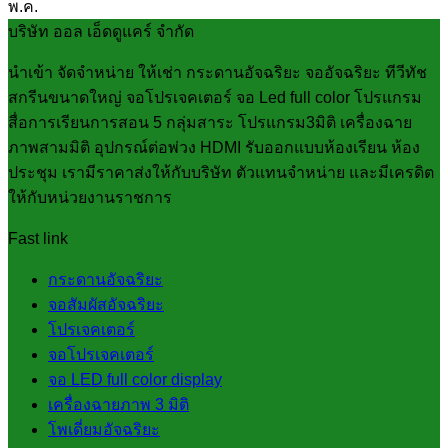
พ.ค.
บริษัท ออล เอ็ดดูแคร์ จำกัด
นำเข้า จัดจำหน่าย ให้เช่า กระดานอัจฉริยะ จออัจฉริยะ ทีวีทัช
สกรีนขนาดใหญ่ จอโปรเจคเตอร์ จอ Led full color โปรแกรม
สื่อการเรียนการสอน 5 กลุ่มสาระ โปรแกรม3มิติ เครื่องฉาย
ภาพสามมิติ อุปกรณ์ต่อพ่วง HDMI รับออกแบบห้องเรียน ห้อง
ประชุม เรามีราคาส่งให้กับบริษัท ตัวแทนจำหน่าย และมีเครดิต
ให้กับหน่วยงานราชการ
Fast link
กระดานอัจฉริยะ
จอสัมผัสอัจฉริยะ
โปรเจคเตอร์
จอโปรเจคเตอร์
จอ LED full color display
เครื่องฉายภาพ 3 มิติ
โพเดี่ยมอัจฉริยะ