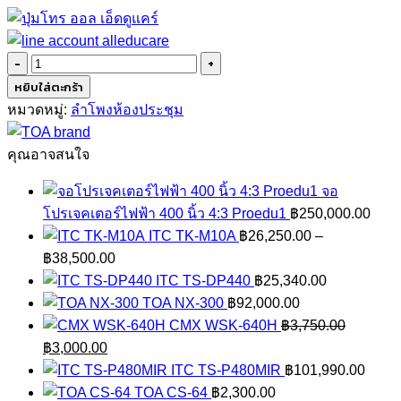
จำนวน
TOA
หยิบใส่ตะกร้า
F-
หมวดหมู่:
ลำโพงห้องประชุม
2852C
ชิ้น
คุณอาจสนใจ
จอ
โปรเจคเตอร์ไฟฟ้า 400 นิ้ว 4:3 Proedu1
฿
250,000.00
ITC TK-M10A
฿
26,250.00
–
Price
฿
38,500.00
range:
ITC TS-DP440
฿
25,340.00
฿26,250.00
TOA NX-300
฿
92,000.00
through
CMX WSK-640H
฿
3,750.00
Original
Current
฿38,500.00
฿
3,000.00
price
price
ITC TS-P480MIR
฿
101,990.00
was:
is:
TOA CS-64
฿
2,300.00