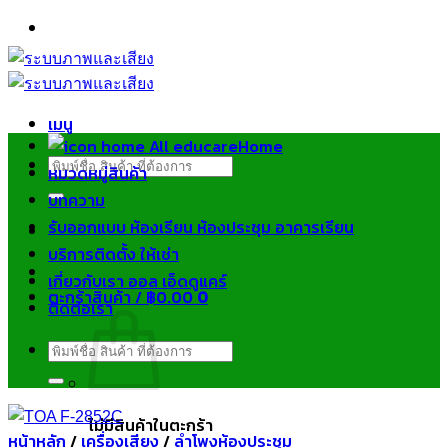
ข้าม
ไป
ยัง
เนื้อหา
เมนู
Home
ค้นหา:
หมวดหมู่สินค้า
บทความ
รับออกแบบ ห้องเรียน ห้องประชุม อาคารเรียน
บริการติดตั้ง ให้เช่า
เกี่ยวกับเรา ออล เอ็ดดูแคร์
ตะกร้าสินค้า /
฿
0.00
0
ติดต่อเรา
ค้นหา:
ไม่มีสินค้าในตะกร้า
หน้าหลัก
/
เครื่องเสียง
/
ลำโพงห้องประชุม