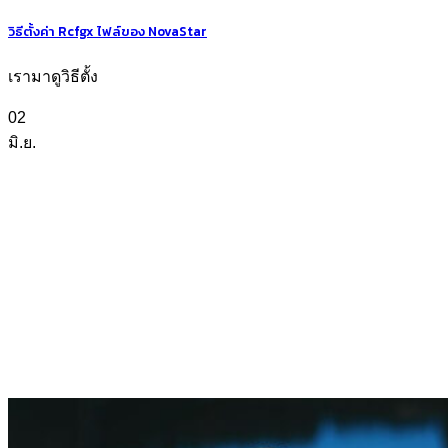
วิธีตั้งค่า Rcfgx ไฟล์ของ NovaStar
เรามาดูวิธีตั้ง
02
มิ.ย.