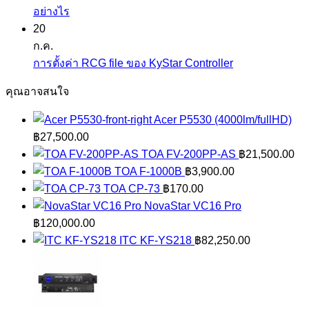
BYOD
ขนาด
ไม่มี
อย่างไร
และ
จอ
ความ
20
BYOM
LED
เห็น
ก.ค.
บน
คือ
FULL
ไม่มี
การตั้งค่า RCG file ของ KyStar Controller
เทคโนโลยี
อะไร
COLOR
ความ
คุณอาจสนใจ
LED
เห็น
แบบ
บน
Acer P5530 (4000lm/fullHD)
COB
การ
฿
27,500.00
COG
ตั้ง
TOA FV-200PP-AS
฿
21,500.00
GOB
ค่า
TOA F-1000B
฿
3,900.00
และ
RCG
TOA CP-73
฿
170.00
SMD
file
NovaStar VC16 Pro
ต่าง
ของ
฿
120,000.00
กัน
KyStar
ITC KF-YS218
฿
82,250.00
อย่างไร
Controller