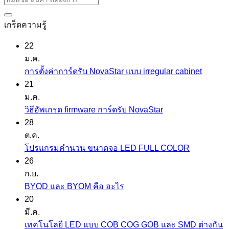
เกร็ดความรู้
22
ม.ค.
ไม่มี
การตั้งค่าการ์ดรับ NovaStar แบบ irregular cabinet
ความ
21
เห็น
ม.ค.
บน
ไม่มี
วิธีอัพเกรด firmware การ์ดรับ NovaStar
การ
ความ
28
ตั้ง
เห็น
ต.ค.
บน
ค่า
ไม่มี
โปรแกรมคำนวน ขนาดจอ LED FULL COLOR
วิธี
การ์ด
ความ
26
อัพเกรด
รับ
เห็น
ก.ย.
firmware
บน
NovaSt
ไม่มี
BYOD และ BYOM คือ อะไร
การ์ด
โปรแกรม
แบบ
ความ
20
รับ
คำ
irregula
เห็น
มี.ค.
บน
NovaStar
นวน
cabinet
เทคโนโลยี LED แบบ COB COG GOB และ SMD ต่างกัน