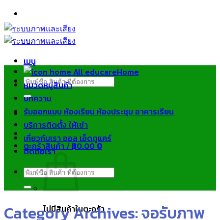
ข้าม
ไป
ยัง
เนื้อหา
เมนู
Home
ค้นหา:
หมวดหมู่สินค้า
บทความ
รับออกแบบ ห้องเรียน ห้องประชุม อาคารเรียน
บริการติดตั้ง ให้เช่า
เกี่ยวกับเรา ออล เอ็ดดูแคร์
ตะกร้าสินค้า /
฿
0.00
0
ติดต่อเรา
ค้นหา:
Category Archives:
จอรับภาพ
ไม่มีสินค้าในตะกร้า