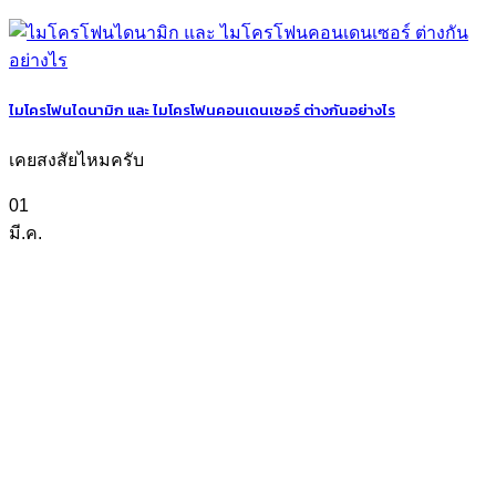
ไมโครโฟนไดนามิก และ ไมโครโฟนคอนเดนเซอร์ ต่างกันอย่างไร
เคยสงสัยไหมครับ
01
มี.ค.