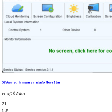
วิธีอัพเกรด firmware การ์ดรับ NovaStar
เราดูวิธี อัพเก
21
ม.ค.