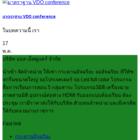
มาตราฐาน VDO conference
ในบทความนี้ เรา
17
พ.ค.
บริษัท ออล เอ็ดดูแคร์ จำกัด
นำเข้า จัดจำหน่าย ให้เช่า กระดานอัจฉริยะ จออัจฉริยะ ทีวีทัช
สกรีนขนาดใหญ่ จอโปรเจคเตอร์ จอ Led full color โปรแกรม
สื่อการเรียนการสอน 5 กลุ่มสาระ โปรแกรม3มิติ เครื่องฉาย
ภาพสามมิติ อุปกรณ์ต่อพ่วง HDMI รับออกแบบห้องเรียน ห้อง
ประชุม เรามีราคาส่งให้กับบริษัท ตัวแทนจำหน่าย และมีเครดิต
ให้กับหน่วยงานราชการ
Fast link
กระดานอัจฉริยะ