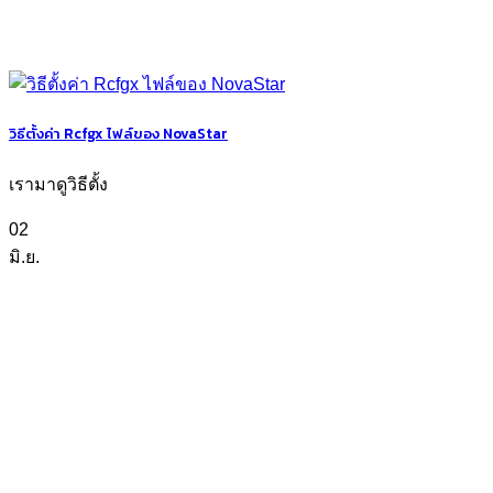
วิธีตั้งค่า Rcfgx ไฟล์ของ NovaStar
เรามาดูวิธีตั้ง
02
มิ.ย.