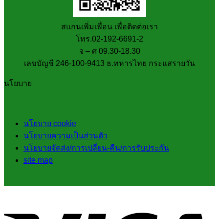
สแกนเพิ่มเพื่อน เพื่อติดต่อเรา
โทร.02-192-6691-2
จ – ศ 09.30-18.30
เลขบัญชี 246-100-9413 ธ.ทหารไทย กระแสรายวัน
นโยบาย
นโยบาย cookie
นโยบายความเป็นส่วนตัว
นโยบายจัดส่ง/การเปลี่ยน-คืน/การรับประกัน
site map
V