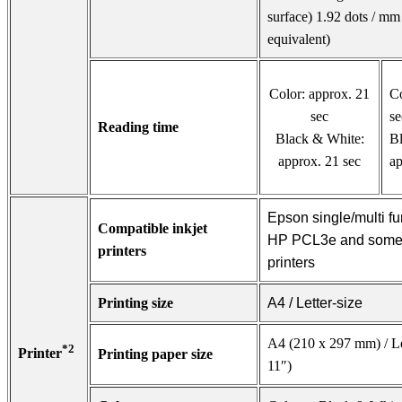
surface) 1.92 dots / mm
equivalent)
Color: approx. 21
Co
sec
se
Reading time
Black & White:
B
approx. 21 sec
ap
Epson single/multi fu
Compatible inkjet
HP PCL3e and som
printers
printers
Printing size
A4 / Letter-size
A4 (210 x 297 mm) / Let
*2
Printer
Printing paper size
11″)