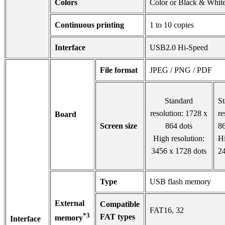
Colors
Color or Black & Whit
Continuous printing
1 to 10 copies
Interface
USB2.0 Hi-Speed
File format
JPEG / PNG / PDF
Standard
St
resolution: 1728 x
re
Board
Screen size
864 dots
86
High resolution:
Hi
3456 x 1728 dots
24
Type
USB flash memory
External
Compatible
FAT16, 32
*3
FAT types
memory
Interface