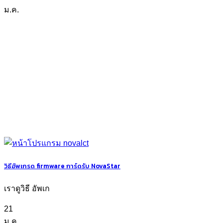
ม.ค.
วิธีอัพเกรด firmware การ์ดรับ NovaStar
เราดูวิธี อัพเก
21
ม.ค.