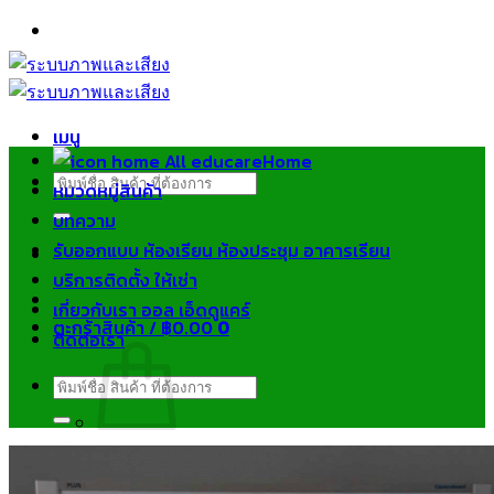
ข้าม
ไป
ยัง
เนื้อหา
เมนู
Home
ค้นหา:
หมวดหมู่สินค้า
บทความ
รับออกแบบ ห้องเรียน ห้องประชุม อาคารเรียน
บริการติดตั้ง ให้เช่า
เกี่ยวกับเรา ออล เอ็ดดูแคร์
ตะกร้าสินค้า /
฿
0.00
0
ติดต่อเรา
ค้นหา:
ไม่มีสินค้าในตะกร้า