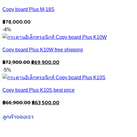
Copy board Plus M-18S
฿
78,000.00
-4%
Copy board Plus K10W free shipping
Original
Current
฿
72,900.00
฿
69,900.00
price
price
-5%
was:
is:
฿72,900.00.
฿69,900.00.
Copy board Plus K10S best price
Original
Current
฿
66,900.00
฿
63,500.00
price
price
ลูกค้าของเรา
was:
is:
฿66,900.00.
฿63,500.00.