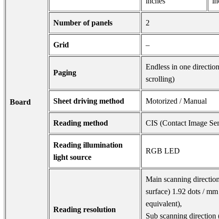
inches
in
Number of panels
2
Grid
–
Endless in one directio
Paging
scrolling)
Sheet driving method
Motorized / Manual
Board
Reading method
CIS (Contact Image Se
Reading illumination
RGB LED
light source
Main scanning direction 
surface) 1.92 dots / mm
equivalent),
Reading resolution
Sub scanning direction 