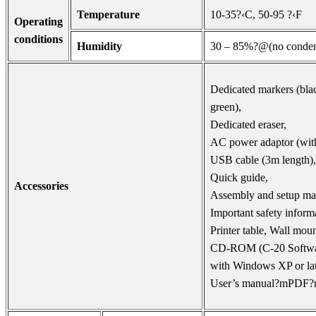
Temperature
10-35?‹C, 50-95 ?‹F
Operating
conditions
Humidity
30 – 85%?@(no conden
Dedicated markers (blac
green),
Dedicated eraser,
AC power adaptor (wit
USB cable (3m length),
Quick guide,
Accessories
Assembly and setup ma
Important safety inform
Printer table, Wall moun
CD-ROM (C-20 Softwar
with Windows XP or lat
User’s manual?mPDF?n