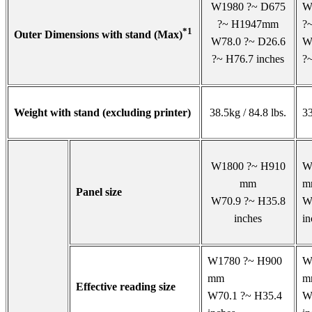
W1980 ?~ D675
W
?~ H1947mm
?
*1
Outer Dimensions with stand (Max)
W78.0 ?~ D26.6
W
?~ H76.7 inches
?~
Weight with stand (excluding printer)
38.5kg / 84.8 lbs.
33
W1800 ?~ H910
W
mm
m
Panel size
W70.9 ?~ H35.8
W
inches
in
W1780 ?~ H900
W
mm
m
Effective reading size
W70.1 ?~ H35.4
W