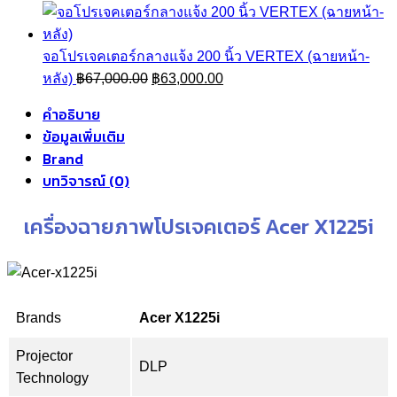
price
price
through
was:
is:
฿21,800.00
฿27,900.00.
฿21,900.00.
จอโปรเจคเตอร์กลางแจ้ง 200 นิ้ว VERTEX (ฉายหน้า-
Original
Current
หลัง)
฿
67,000.00
฿
63,000.00
price
price
คำอธิบาย
was:
is:
ข้อมูลเพิ่มเติม
฿67,000.00.
฿63,000.00.
Brand
บทวิจารณ์ (0)
เครื่องฉายภาพโปรเจคเตอร์ Acer X1225i
Brands
Acer X1225i
Projector
DLP
Technology