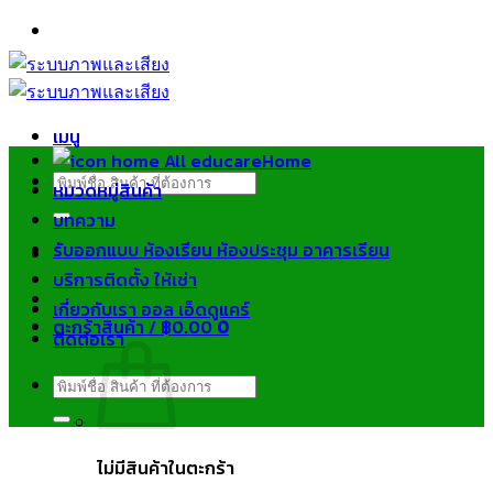
ข้าม
ไป
ยัง
เนื้อหา
เมนู
Home
ค้นหา:
หมวดหมู่สินค้า
บทความ
รับออกแบบ ห้องเรียน ห้องประชุม อาคารเรียน
บริการติดตั้ง ให้เช่า
เกี่ยวกับเรา ออล เอ็ดดูแคร์
ตะกร้าสินค้า /
฿
0.00
0
ติดต่อเรา
ค้นหา:
ไม่มีสินค้าในตะกร้า