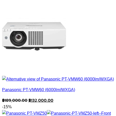
was:
is:
฿19,900.00.
฿17,900.00.
Panasonic PT-VMW60 (6000lm/WXGA)
Original
Current
฿
189,000.00
฿
132,000.00
price
price
-15%
was:
is: