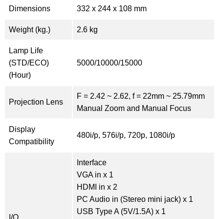
Dimensions
332 x 244 x 108 mm
Weight (kg.)
2.6 kg
Lamp Life
(STD/ECO)
5000/10000/15000
(Hour)
F = 2.42 ~ 2.62, f = 22mm ~ 25.79mm
Projection Lens
Manual Zoom and Manual Focus
Display
480i/p, 576i/p, 720p, 1080i/p
Compatibility
Interface
VGA in x 1
HDMI in x 2
PC Audio in (Stereo mini jack) x 1
USB Type A (5V/1.5A) x 1
I/O