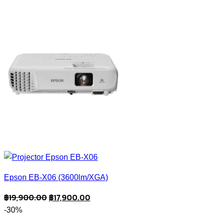
Epson EB-X06 (3600lm/XGA)
Original
Current
฿
19,900.00
฿
17,900.00
price
price
-30%