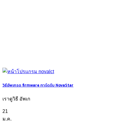
วิธีอัพเกรด firmware การ์ดรับ NovaStar
เราดูวิธี อัพเก
21
ม.ค.