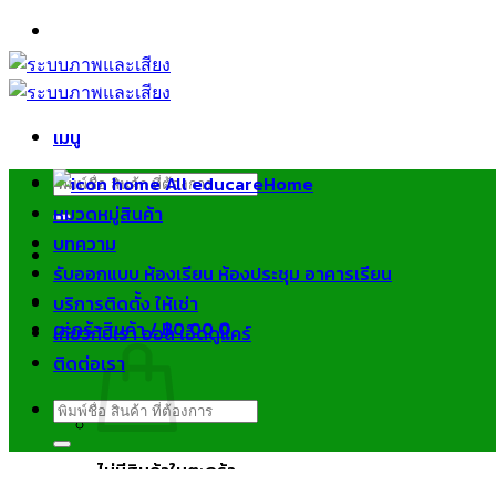
ข้าม
ไป
ยัง
เนื้อหา
เมนู
ค้นหา:
Home
หมวดหมู่สินค้า
บทความ
รับออกแบบ ห้องเรียน ห้องประชุม อาคารเรียน
บริการติดตั้ง ให้เช่า
ตะกร้าสินค้า /
฿
0.00
0
เกี่ยวกับเรา ออล เอ็ดดูแคร์
ติดต่อเรา
ค้นหา:
ไม่มีสินค้าในตะกร้า