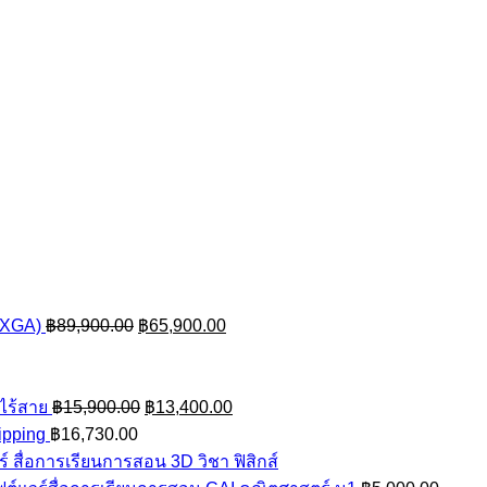
nt
0.00.
Original
Current
UXGA)
฿
89,900.00
฿
65,900.00
rent
price
price
ce
was:
is:
฿89,900.00.
Original
฿65,900.00.
Current
ไร้สาย
฿
15,900.00
฿
13,400.00
,200.00.
price
price
ipping
฿
16,730.00
was:
is:
์ สื่อการเรียนการสอน 3D วิชา ฟิสิกส์