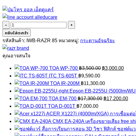
จำนวน
RAZR
หยิบใส่ตะกร้า
85
รหัสสินค้า:
IWB-RAZR 85
หมวดหมู่:
กระดานอัจฉริยะ
นิ้ว
ชิ้น
คุณอาจสนใจ
Original
Curre
TOA WP-700
฿
3,500.00
฿
3,000.00
price
price
ITC TS-605T
฿
9,590.00
was:
is:
TOA IR-200M
฿
11,300.00
฿3,500.00.
฿3,00
Epson EB-2255U (5000lm/W
Original
Cur
TOA EM-700
฿
17,300.00
฿
17,200.00
price
pri
TOA D-001T
฿
7,000.00
was:
is:
ACER X1227i (4000lm/XGA) การเชื่อมต่อ
฿17,300.00.
฿17
CMX EA-240A เครื่องขยายเสียง free sh
ซอฟต์แวร