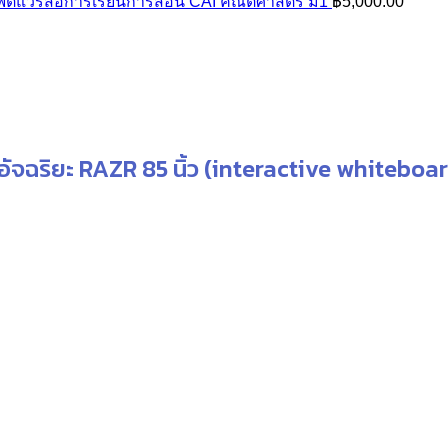
฿15,900.00.
฿13,400.00.
ต์แวร์สื่อการเรียนการสอน CAI คณิตศาสตร์ ม1
฿
5,000.00
ัจฉริยะ RAZR 85 นิ้ว (interactive whiteboa