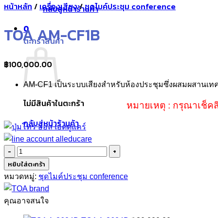
หน้าหลัก
/
เครื่องเสียง
/
ชุดไมค์ประชุม conference
กลับสู่หน้าร้านค้า
0
TOA AM-CF1B
ตะกร้าสินค้า
฿
100,000.00
AM-CF1
เป็นระบบเสียงสำหรับห้องประชุมซึ่งผสมผสานเทค
ไม่มีสินค้าในตะกร้า
หมายเหตุ : กรุณาเช็คส
กลับสู่หน้าร้านค้า
จำนวน
TOA
หยิบใส่ตะกร้า
AM-
หมวดหมู่:
ชุดไมค์ประชุม conference
CF1B
ชิ้น
คุณอาจสนใจ