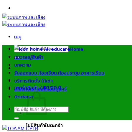
ข้าม
ไป
ยัง
เนื้อหา
เมนู
ค้นหา:
Home
หมวดหมู่สินค้า
บทความ
รับออกแบบ ห้องเรียน ห้องประชุม อาคารเรียน
บริการติดตั้ง ให้เช่า
ตะกร้าสินค้า /
฿
0.00
0
เกี่ยวกับเรา ออล เอ็ดดูแคร์
ติดต่อเรา
ค้นหา:
ไม่มีสินค้าในตะกร้า