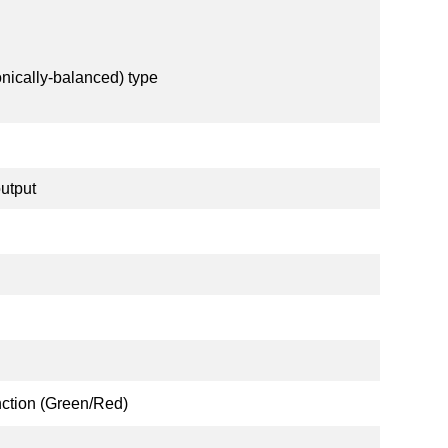
onically-balanced) type
output
nction (Green/Red)