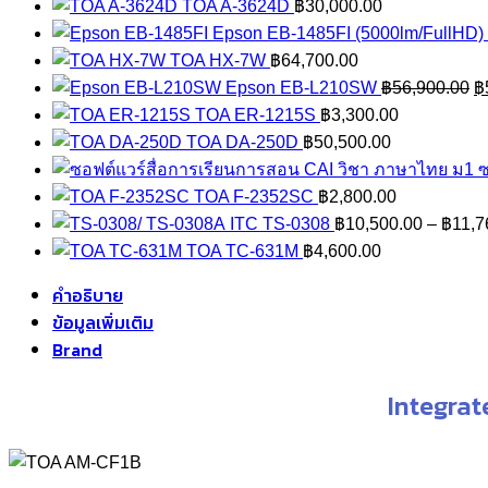
TOA A-3624D
฿
30,000.00
Epson EB-1485FI (5000lm/FullHD) 
TOA HX-7W
฿
64,700.00
Or
Epson EB-L210SW
฿
56,900.00
฿
pr
TOA ER-1215S
฿
3,300.00
w
TOA DA-250D
฿
50,500.00
฿
ซ
TOA F-2352SC
฿
2,800.00
ITC TS-0308
฿
10,500.00
–
฿
11,7
TOA TC-631M
฿
4,600.00
คำอธิบาย
ข้อมูลเพิ่มเติม
Brand
Integra