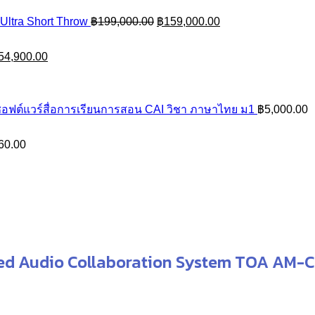
Original
Current
Ultra Short Throw
฿
199,000.00
฿
159,000.00
price
price
iginal
Current
was:
is:
54,900.00
ice
price
฿199,000.00.
฿159,000.00.
as:
is:
56,900.00.
฿54,900.00.
อฟต์แวร์สื่อการเรียนการสอน CAI วิชา ภาษาไทย ม1
฿
5,000.00
Price
60.00
range:
฿10,500.00
through
฿11,760.00
ted Audio Collaboration System TOA AM-C