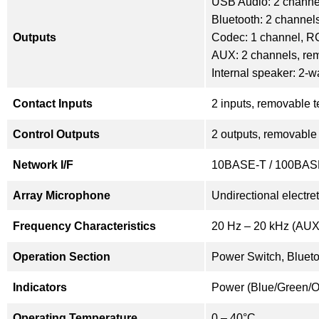
USB Audio: 2 channe
Bluetooth: 2 channels
Outputs
Codec: 1 channel, RC
AUX: 2 channels, remo
Internal speaker: 2-wa
Contact Inputs
2 inputs, removable t
Control Outputs
2 outputs, removable 
Network I/F
10BASE-T / 100BAS
Array Microphone
Undirectional electre
Frequency Characteristics
20 Hz – 20 kHz (AU
Operation Section
Power Switch, Bluet
Indicators
Power (Blue/Green/Or
Operating Temperature
0 – 40°C