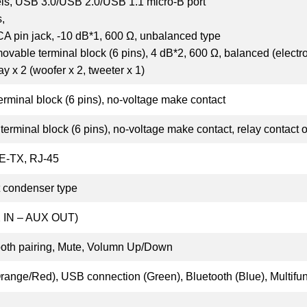
ls, USB 3.0/USB 2.0/USB 1.1 micro-B port
,
A pin jack, -10 dB*1, 600 Ω, unbalanced type
vable terminal block (6 pins), 4 dB*2, 600 Ω, balanced (electr
y x 2 (woofer x 2, tweeter x 1)
erminal block (6 pins), no-voltage make contact
terminal block (6 pins), no-voltage make contact, relay contact 
E-TX, RJ-45
t condenser type
X IN – AUX OUT)
ooth pairing, Mute, Volumn Up/Down
ange/Red), USB connection (Green), Bluetooth (Blue), Multifu