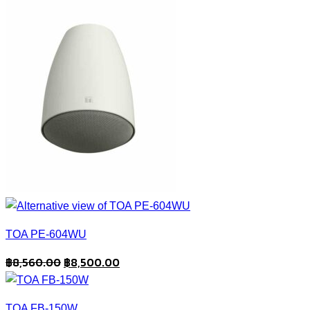
TOA PE-604WU
Original
Current
฿
8,560.00
฿
8,500.00
price
price
was:
is:
TOA FB-150W