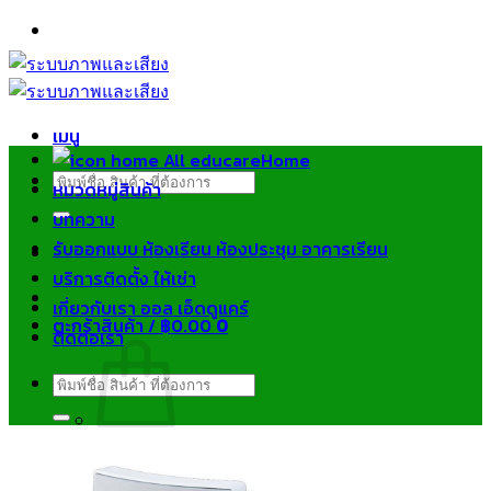
ข้าม
ไป
ยัง
เนื้อหา
เมนู
Home
ค้นหา:
หมวดหมู่สินค้า
บทความ
รับออกแบบ ห้องเรียน ห้องประชุม อาคารเรียน
บริการติดตั้ง ให้เช่า
เกี่ยวกับเรา ออล เอ็ดดูแคร์
ตะกร้าสินค้า /
฿
0.00
0
ติดต่อเรา
ค้นหา:
ไม่มีสินค้าในตะกร้า