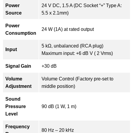
Power
24 V DC, 1.5 A (DC Socket “+” Type A:
Source
5.5 x 2.1mm)
Power
24 W (1A) at rated output
Consumption
5 kΩ, unbalanced (RCA plug)
Input
Maximum input: +6 dB V ( 2 Vrms)
Signal Gain
+30 dB
Volume
Volume Control (Factory pre-set to
Adjustment
middle position)
Sound
Pressure
90 dB (1 W, 1 m)
Level
Frequency
80 Hz – 20 kHz