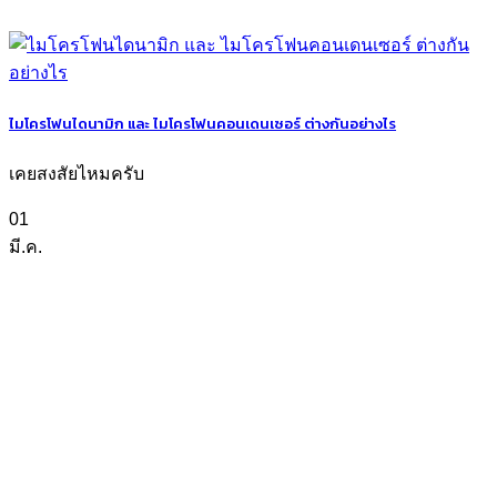
ไมโครโฟนไดนามิก และ ไมโครโฟนคอนเดนเซอร์ ต่างกันอย่างไร
เคยสงสัยไหมครับ
01
มี.ค.