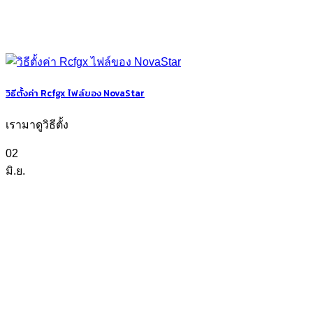
วิธีตั้งค่า Rcfgx ไฟล์ของ NovaStar
เรามาดูวิธีตั้ง
02
มิ.ย.