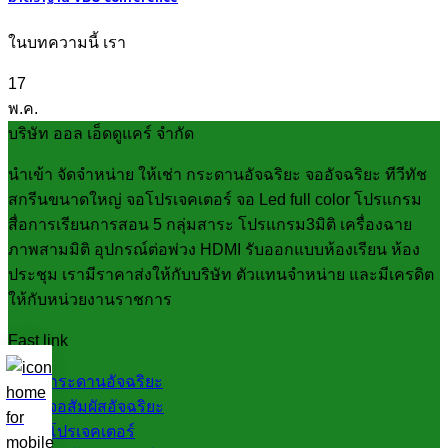
ในบทความนี้ เรา
17
พ.ค.
บริษัท ออล เอ็ดดูแคร์ จำกัด
นำเข้า จัดจำหน่าย ให้เช่า กระดานอัจฉริยะ จออัจฉริยะ ทีวีทัช
สกรีนขนาดใหญ่ จอโปรเจคเตอร์ จอ Led full color โปรแกรม
สื่อการเรียนการสอน 5 กลุ่มสาระ โปรแกรม3มิติ เครื่องฉาย
ภาพสามมิติ อุปกรณ์ต่อพ่วง HDMI รับออกแบบห้องเรียน ห้อง
ประชุม เรามีราคาส่งให้กับบริษัท ตัวแทนจำหน่าย และมีเครดิต
ให้กับหน่วยงานราชการ
Fast link
กระดานอัจฉริยะ
จอสัมผัสอัจฉริยะ
โปรเจคเตอร์