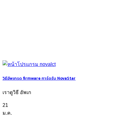
วิธีอัพเกรด firmware การ์ดรับ NovaStar
เราดูวิธี อัพเก
21
ม.ค.