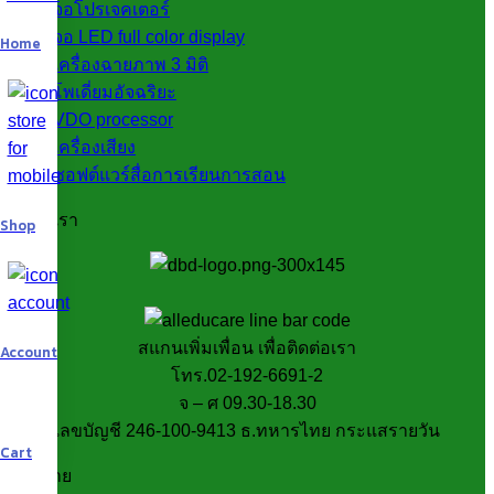
จอโปรเจคเตอร์
จอ LED full color display
Home
เครื่องฉายภาพ 3 มิติ
โพเดี่ยมอัจฉริยะ
VDO processor
เครื่องเสียง
ซอฟต์แวร์สื่อการเรียนการสอน
ติดต่อเรา
Shop
สแกนเพิ่มเพื่อน เพื่อติดต่อเรา
Account
โทร.02-192-6691-2
จ – ศ 09.30-18.30
เลขบัญชี 246-100-9413 ธ.ทหารไทย กระแสรายวัน
Cart
นโยบาย