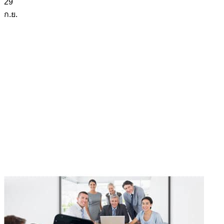
29
ก.ย.