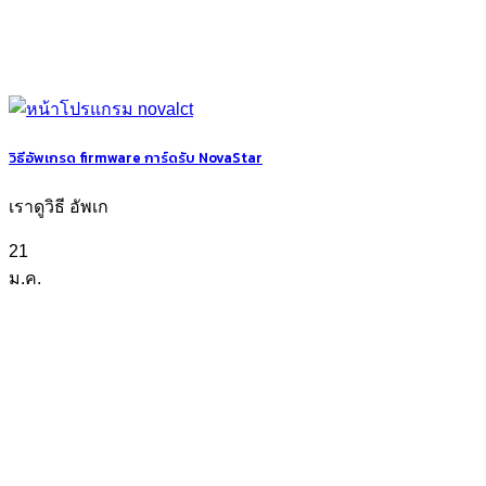
วิธีอัพเกรด firmware การ์ดรับ NovaStar
เราดูวิธี อัพเก
21
ม.ค.