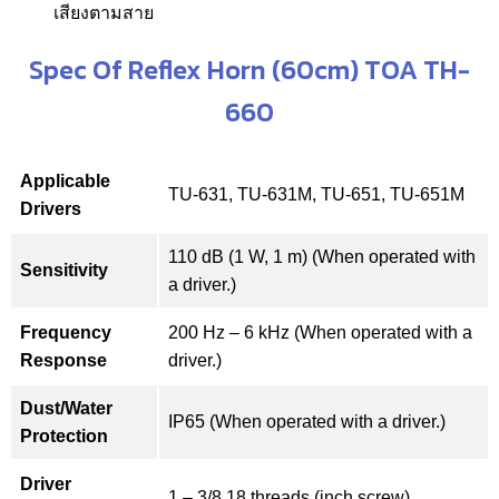
เสียงตามสาย
Spec Of Reflex Horn (60cm) TOA TH-
660
Applicable
TU-631, TU-631M, TU-651, TU-651M
Drivers
110 dB (1 W, 1 m) (When operated with
Sensitivity
a driver.)
Frequency
200 Hz – 6 kHz (When operated with a
Response
driver.)
Dust/Water
IP65 (When operated with a driver.)
Protection
Driver
1 – 3/8 18 threads (inch screw)