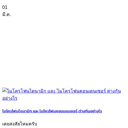
01
มี.ค.
ไมโครโฟนไดนามิก และ ไมโครโฟนคอนเดนเซอร์ ต่างกันอย่างไร
เคยสงสัยไหมครับ