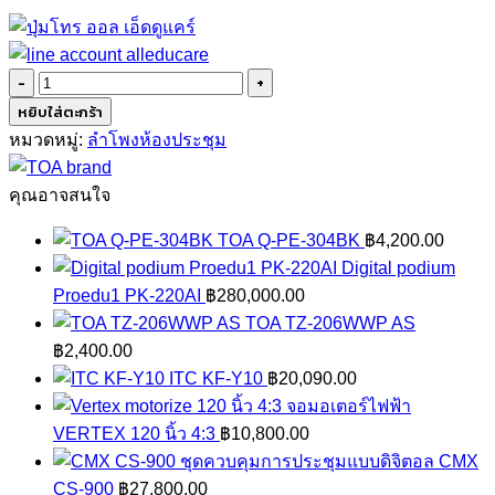
จำนวน
TOA
หยิบใส่ตะกร้า
TH-
หมวดหมู่:
ลำโพงห้องประชุม
660
ชิ้น
คุณอาจสนใจ
TOA Q-PE-304BK
฿
4,200.00
Digital podium
Proedu1 PK-220AI
฿
280,000.00
TOA TZ-206WWP AS
฿
2,400.00
ITC KF-Y10
฿
20,090.00
จอมอเตอร์ไฟฟ้า
VERTEX 120 นิ้ว 4:3
฿
10,800.00
ชุดควบคุมการประชุมแบบดิจิตอล CMX
CS-900
฿
27,800.00