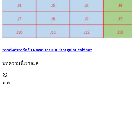
การตั้งค่าการ์ดรับ NovaStar แบบ irregular cabinet
บทความนี้เราจะส
22
ม.ค.