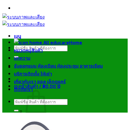
ข้าม
ไป
ยัง
เนื้อหา
เมนู
Home
ค้นหา:
หมวดหมู่สินค้า
บทความ
รับออกแบบ ห้องเรียน ห้องประชุม อาคารเรียน
บริการติดตั้ง ให้เช่า
เกี่ยวกับเรา ออล เอ็ดดูแคร์
ตะกร้าสินค้า /
฿
0.00
0
ติดต่อเรา
ค้นหา:
ไม่มีสินค้าในตะกร้า