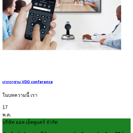
มาตราฐาน VDO conference
ในบทความนี้ เรา
17
พ.ค.
บริษัท ออล เอ็ดดูแคร์ จำกัด