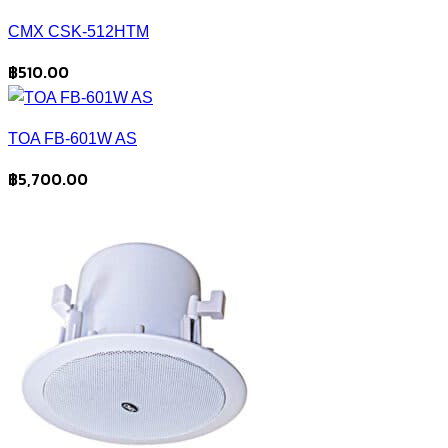
CMX CSK-512HTM
฿
510.00
TOA FB-601W AS
฿
5,700.00