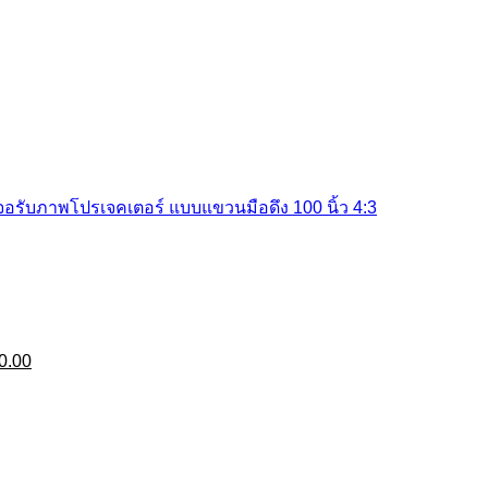
จอรับภาพโปรเจคเตอร์ แบบแขวนมือดึง 100 นิ้ว 4:3
l
Current
0.00
price
is:
0.00.
฿36,500.00.