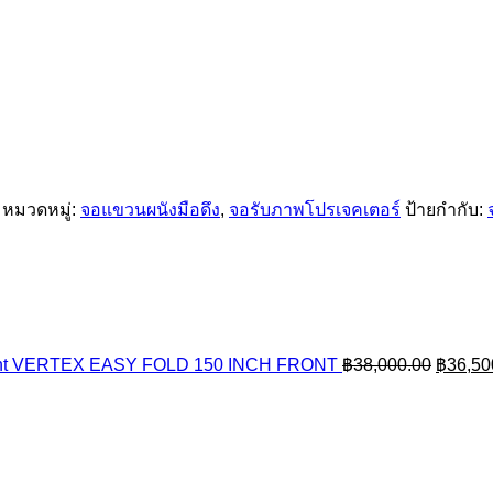
หมวดหมู่:
จอแขวนผนังมือดึง
,
จอรับภาพโปรเจคเตอร์
ป้ายกำกับ:
Origina
VERTEX EASY FOLD 150 INCH FRONT
฿
38,000.00
฿
36,50
price
was:
฿38,00