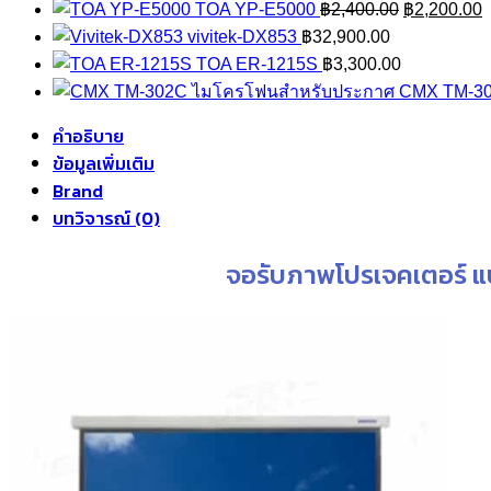
Original
C
TOA YP-E5000
฿
2,400.00
฿
2,200.00
ชิ้น
price
p
vivitek-DX853
฿
32,900.00
was:
i
TOA ER-1215S
฿
3,300.00
฿2,400.00.
฿
ไมโครโฟนสำหรับประกาศ CMX TM-3
คำอธิบาย
ข้อมูลเพิ่มเติม
Brand
บทวิจารณ์ (0)
จอรับภาพโปรเจคเตอร์ แ