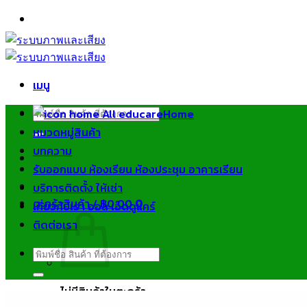
ข้าม
ไป
ยัง
เนื้อหา
เมนู
ค้นหา:
Home
หมวดหมู่สินค้า
บทความ
รับออกแบบ ห้องเรียน ห้องประชุม อาคารเรียน
บริการติดตั้ง ให้เช่า
ตะกร้าสินค้า /
฿
0.00
0
เกี่ยวกับเรา ออล เอ็ดดูแคร์
ติดต่อเรา
ค้นหา:
ไม่มีสินค้าในตะกร้า