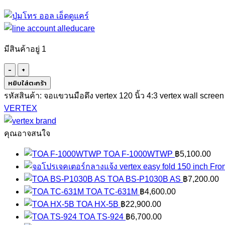
มีสินค้าอยู่ 1
จำนวน
จอ
หยิบใส่ตะกร้า
รับ
รหัสสินค้า:
จอแขวนมือดึง vertex 120 นิ้ว 4:3 vertex wall screen
ภาพ
VERTEX
โปรเจคเตอร์
แบบ
คุณอาจสนใจ
แขวน
TOA F-1000WTWP
฿
5,100.00
มือ
ดึง
TOA BS-P1030B AS
฿
7,200.00
120
TOA TC-631M
฿
4,600.00
นิ้ว
TOA HX-5B
฿
22,900.00
4:3
TOA TS-924
฿
6,700.00
VERTEX