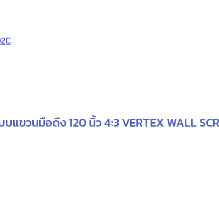
urrent
rice
s:
2,200.00.
02C
บบแขวนมือดึง 120 นิ้ว 4:3 VERTEX WALL S