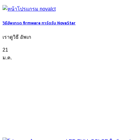
วิธีอัพเกรด firmware การ์ดรับ NovaStar
เราดูวิธี อัพเก
21
ม.ค.