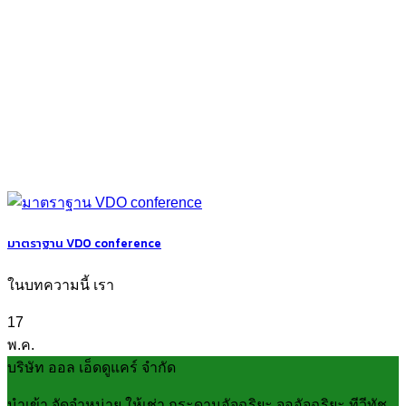
มาตราฐาน VDO conference
ในบทความนี้ เรา
17
พ.ค.
บริษัท ออล เอ็ดดูแคร์ จำกัด
นำเข้า จัดจำหน่าย ให้เช่า กระดานอัจฉริยะ จออัจฉริยะ ทีวีทัช