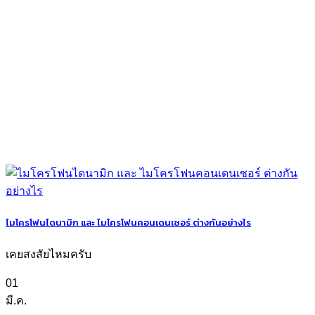
ไมโครโฟนไดนามิก และ ไมโครโฟนคอนเดนเซอร์ ต่างกันอย่างไร
เคยสงสัยไหมครับ
01
มี.ค.