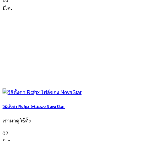
28
มี.ค.
วิธีตั้งค่า Rcfgx ไฟล์ของ NovaStar
เรามาดูวิธีตั้ง
02