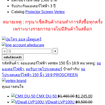
แลกซื้อรีโมท เพิ่ม 1500 บาท
รับประกันมอเตอร์ไฟฟ้า 3 ปี
Catalog
Projector Screen Vertex
หมายเหตุ : กรุณาเช็คสินค้าก่อนทำการสั่งซื้อทุกครั้ง
เพราะบางรายการอาจไม่มีสินค้าในสต็อก
จำนวน
จอ
หยิบใส่ตะกร้า
โปรเจคเตอร์
รหัสสินค้า:
จอมอเตอร์ไฟฟ้า vertex 150 นิ้ว 16:9
หมวดหมู่:
จอ
ไฟฟ้า
มอเตอร์ไฟฟ้า
,
จอรับภาพโปรเจคเตอร์
ป้ายกำกับ:
จอ
150
โปรเจคเตอร์ไฟฟ้า 150 นิ้ว 16:9 PROSCREEN
นิ้ว
16:9
คุณอาจสนใจ
VERTEX
Original
Current
CMX DU-50
฿
1,460.00
฿
1,245.00
ชิ้น
price
price
VDwall LVP100U
฿
9,500.00