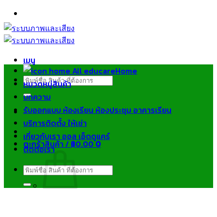
ข้าม
ไป
ยัง
เนื้อหา
เมนู
Home
ค้นหา:
หมวดหมู่สินค้า
บทความ
รับออกแบบ ห้องเรียน ห้องประชุม อาคารเรียน
บริการติดตั้ง ให้เช่า
เกี่ยวกับเรา ออล เอ็ดดูแคร์
ตะกร้าสินค้า /
฿
0.00
0
ติดต่อเรา
ค้นหา:
ไม่มีสินค้าในตะกร้า