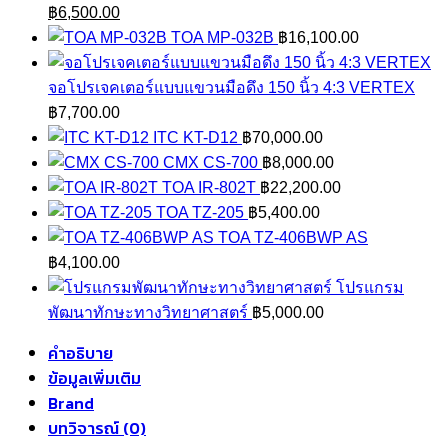
Original
Current
was:
is:
฿
6,500.00
price
price
฿1,460.00.
฿1,245.
TOA MP-032B
฿
16,100.00
was:
is:
฿9,500.00.
฿6,500.00.
จอโปรเจคเตอร์แบบแขวนมือดึง 150 นิ้ว 4:3 VERTEX
฿
7,700.00
ITC KT-D12
฿
70,000.00
CMX CS-700
฿
8,000.00
TOA IR-802T
฿
22,200.00
TOA TZ-205
฿
5,400.00
TOA TZ-406BWP AS
฿
4,100.00
โปรแกรม
พัฒนาทักษะทางวิทยาศาสตร์
฿
5,000.00
คำอธิบาย
ข้อมูลเพิ่มเติม
Brand
บทวิจารณ์ (0)