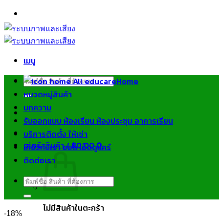
ข้าม
ไป
ยัง
เนื้อหา
เมนู
ค้นหา:
Home
หมวดหมู่สินค้า
บทความ
รับออกแบบ ห้องเรียน ห้องประชุม อาคารเรียน
บริการติดตั้ง ให้เช่า
ตะกร้าสินค้า /
฿
0.00
0
เกี่ยวกับเรา ออล เอ็ดดูแคร์
ติดต่อเรา
ค้นหา:
ไม่มีสินค้าในตะกร้า
-18%