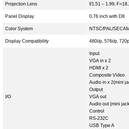
Projection Lens
f/1.51 – 1.99, F=18
Panel Display
0.76 inch with D8
Color System
NTSC/PAL/SECA
Display Compatibility
480i/p, 576i/p, 720
Input
VGA in x 2
HDMI x 2
Composite Video
Audio in x 2(mini ja
Output
I/O
VGA out
Audio out (mini jac
Control
RS-232C
USB Type A