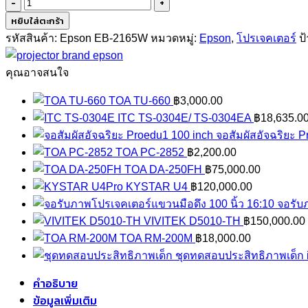
จำนวน
Epson
หยิบใส่ตะกร้า
EB-
รหัสสินค้า:
Epson EB-2165W
หมวดหมู่:
Epson
,
โปรเจคเตอร์
ป
2165W
(5500lm/WXGA)
คุณอาจสนใจ
ชิ้น
TOA TU-660
฿
3,000.00
ITC TS-0304E/ TS-0304EA
฿
18,635.0
จอสัมผัสอัจฉริยะ 
TOA PC-2852
฿
2,200.00
TOA DA-250FH
฿
75,000.00
KYSTAR U4
฿
120,000.00
จอรับ
VIVITEK D5010-TH
฿
150,000.00
TOA RM-200M
฿
18,000.00
ชุดทดสอบประสิทธิภาพเด็ก in
คำอธิบาย
ข้อมูลเพิ่มเติม