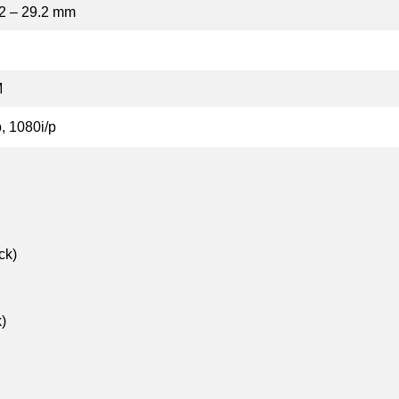
.2 – 29.2 mm
M
p, 1080i/p
ck)
k)