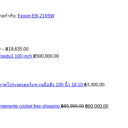
้ายกำกับ:
Epson EB-2165W
Price
0
–
฿
19,635.00
range:
Proedu1 100 inch
฿
500,000.00
฿18,635.00
through
฿19,635.00
ภาพโปรเจคเตอร์แขวนมือดึง 100 นิ้ว 16:10
฿
3,300.00
Original
Current
terwrite cricket free shipping
฿
65,900.00
฿
60,000.00
price
price
was:
is:
฿65,900.00.
฿60,000.0