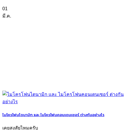
01
มี.ค.
ไมโครโฟนไดนามิก และ ไมโครโฟนคอนเดนเซอร์ ต่างกันอย่างไร
เคยสงสัยไหมครับ