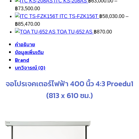
ITC KS-208AS
฿
63,000.00
–
Price
฿
73,500.00
range:
ITC TS-FZK156T
฿
58,030.00
–
฿63,000.00
Price
฿
85,470.00
through
range:
TOA TU-652 AS
฿
870.00
฿73,500.00
฿58,030.00
คำอธิบาย
through
ข้อมูลเพิ่มเติม
฿85,470.00
Brand
บทวิจารณ์ (0)
จอโปรเจคเตอร์ไฟฟ้า 400 นิ้ว 4:3 Proedu1
(813 x 610 ซม.)