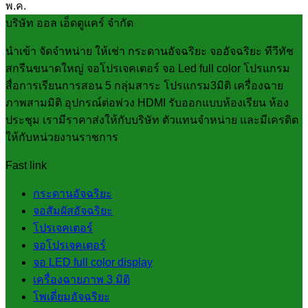
พ.ค.
บริษัท ออล เอ็ดดูแคร์ จำกัด
นำเข้า จัดจำหน่าย ให้เช่า กระดานอัจฉริยะ จออัจฉริยะ ทีวีทัช
สกรีนขนาดใหญ่ จอโปรเจคเตอร์ จอ Led full color โปรแกรม
สื่อการเรียนการสอน 5 กลุ่มสาระ โปรแกรม3มิติ เครื่องฉาย
ภาพสามมิติ อุปกรณ์ต่อพ่วง HDMI รับออกแบบห้องเรียน ห้อง
ประชุม เรามีราคาส่งให้กับบริษัท ตัวแทนจำหน่าย และมีเครดิต
ให้กับหน่วยงานราชการ
Fast link
กระดานอัจฉริยะ
จอสัมผัสอัจฉริยะ
โปรเจคเตอร์
จอโปรเจคเตอร์
จอ LED full color display
เครื่องฉายภาพ 3 มิติ
โพเดี่ยมอัจฉริยะ