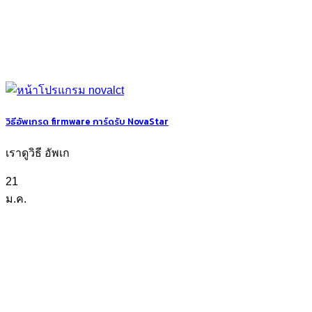
วิธีอัพเกรด firmware การ์ดรับ NovaStar
เราดูวิธี อัพเก
21
ม.ค.