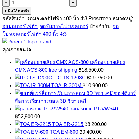
จำนวน
จอ
หยิบใส่ตะกร้า
โปรเจคเตอร์
รหัสสินค้า:
จอมอเตอร์ไฟฟ้า 400 นิ้ว 4:3 Proscreen
หมวดหมู่:
ไฟฟ้า
จอมอเตอร์ไฟฟ้า
,
จอรับภาพโปรเจคเตอร์
ป้ายกำกับ:
จอ
400
โปรเจคเตอร์ไฟฟ้า 400 นิ้ว 4:3
นิ้ว
4:3
คุณอาจสนใจ
Proedu1
เครื่องขยายเสียง
ชิ้น
CMX ACS-800 free shipping
฿
18,500.00
ITC TS-1203C
฿
29,750.00
TOA IR-300M
฿
10,900.00
ซอฟต์แวร์
สื่อการเรียนการสอน 3D วิชา เคมี
panasonic PT-VW540
฿
52,900.00
TOA ER-2215
฿
3,200.00
TOA EM-600
฿
9,400.00