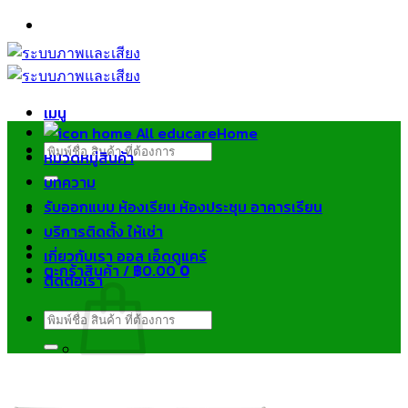
ข้าม
ไป
ยัง
เนื้อหา
เมนู
Home
ค้นหา:
หมวดหมู่สินค้า
บทความ
รับออกแบบ ห้องเรียน ห้องประชุม อาคารเรียน
บริการติดตั้ง ให้เช่า
เกี่ยวกับเรา ออล เอ็ดดูแคร์
ตะกร้าสินค้า /
฿
0.00
0
ติดต่อเรา
ค้นหา:
ไม่มีสินค้าในตะกร้า