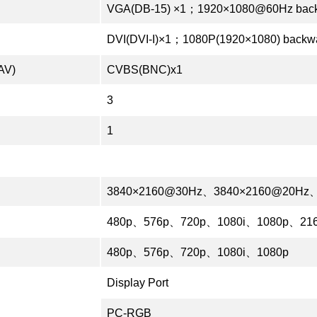
VGA(DB-15) ×1；1920×1080@60Hz backw
DVI(DVI-I)×1；1080P(1920×1080) backwa
AV)
CVBS(BNC)x1
3
1
3840×2160@30Hz、3840×2160@20Hz
480p、576p、720p、1080i、1080p、21
480p、576p、720p、1080i、1080p
Display Port
PC-RGB