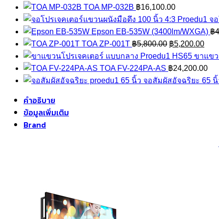
TOA MP-032B
฿
16,100.00
จอ
Epson EB-535W (3400lm/WXGA)
฿
4
Original
Curr
TOA ZP-001T
฿
5,800.00
฿
5,200.00
price
pric
ขาแขว
was:
is:
TOA FV-224PA-AS
฿
24,200.00
฿5,800.00.
฿5,2
จอสัมผัสอัจฉริยะ 65 น
คำอธิบาย
ข้อมูลเพิ่มเติม
Brand