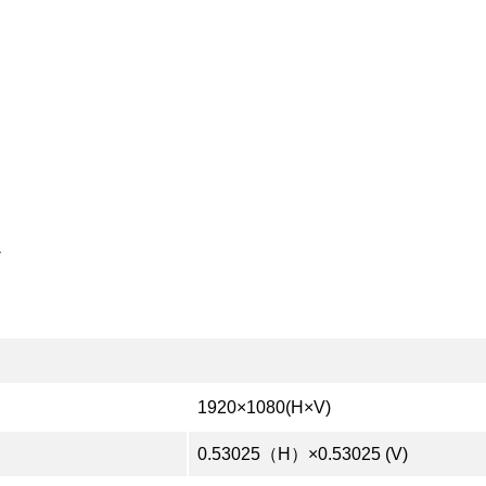
ร
1920×1080(H×V)
0.53025（H）×0.53025 (V)