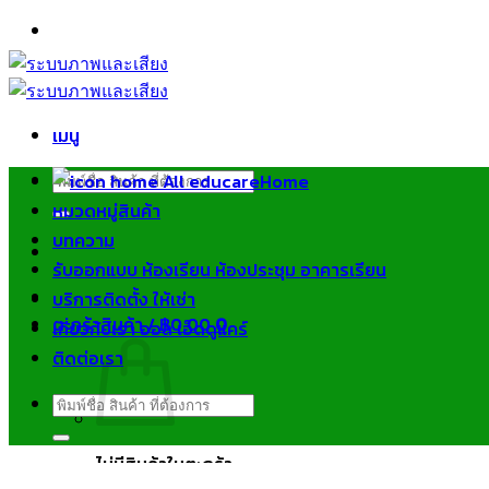
ข้าม
ไป
ยัง
เนื้อหา
เมนู
ค้นหา:
Home
หมวดหมู่สินค้า
บทความ
รับออกแบบ ห้องเรียน ห้องประชุม อาคารเรียน
บริการติดตั้ง ให้เช่า
ตะกร้าสินค้า /
฿
0.00
0
เกี่ยวกับเรา ออล เอ็ดดูแคร์
ติดต่อเรา
ค้นหา:
ไม่มีสินค้าในตะกร้า