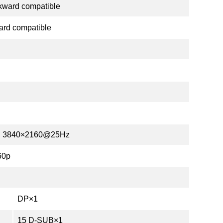
ard compatible
rd compatible
、3840×2160@25Hz
60p
DP×1
15 D-SUB×1