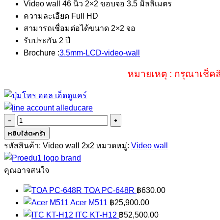
Video wall 46 นิ้ว 2×2 ขอบจอ 3.5 มิลลิเมตร
ความละเอียด Full HD
สามารถเชื่อมต่อได้ขนาด 2×2 จอ
รับประกัน 2 ปี
Brochure :
3.5mm-LCD-video-wall
หมายเหตุ : กรุณาเช็คส
จำนวน
Video
หยิบใส่ตะกร้า
wall
รหัสสินค้า:
Video wall 2x2
หมวดหมู่:
Video wall
46
นิ้ว
คุณอาจสนใจ
2x2
TOA PC-648R
฿
630.00
ชิ้น
Acer M511
฿
25,900.00
ITC KT-H12
฿
52,500.00