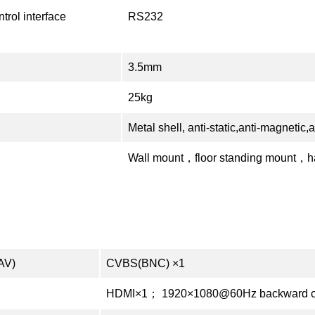
trol interface
RS232
3.5mm
25kg
Metal shell, anti-static,anti-magnetic,a
Wall mount，floor standing mount，h
AV)
CVBS(BNC) ×1
HDMI×1； 1920×1080@60Hz backward c